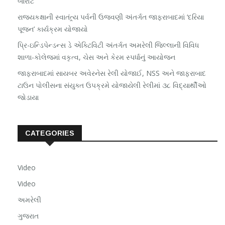
બારોટ
રાજ્યકક્ષાની સ્વાતંત્ર્ય પર્વની ઉજવણી અંતર્ગત જાફરાબાદમાં ‘દરિયા
પૂજન’ કાર્યક્રમ યોજાયો
પ્રિ-ઇન્ડિપેન્ડન્સ ડે એક્ટિવિટી અંતર્ગત અમરેલી જિલ્લાની વિવિધ
શાળા-કોલેજમાં વકૃત્વ, ચેસ અને કેરમ સ્પર્ધાનું આયોજન
જાફરાબાદમાં સાયબર અવેરનેસ રેલી યોજાઈ, NSS અને જાફરાબાદ
ટાઉન પોલીસના સંયુક્ત ઉપક્રમે યોજાયેલી રેલીમાં ૩૮ વિદ્યાર્થીઓ
જોડાયા
CATEGORIES
Video
Video
અમરેલી
ગુજરાત