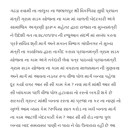
ગઢડા સ્વામી ના તાલુકા ના જલાલપુર થી વિકળિયા સુધી પ્રધાન
મંત્રી ગ્રામ સડક યોજના ના કામ માં ચાલતી બેદરકારી અંગે
સામાજિક અગ્રણી ફારૂક મહેતર દ્વારા રાજ્ય ના મુખ્યમંત્રી
ને ઉદેશી ગત તા.૨૮/૦૧/૨૫ ની રજુઆત સંદર્ભ માં સબંધ કરતા
પ્રશ્ને સચિવ શ્રી માર્ગ અને મકાન વિભાગ ગાંધીનગર ને મુખ્ય
મંત્રી ના કાર્યાલય દ્વારા તાકીદ કરાય પ્રધાનમંત્રી ગ્રામ સડક
યોજના ના કામ અંગે તકેદારી લેવા પત્ર પાઠવ્યો પ્રધાનમંત્રી
ગ્રામ સડક યોજના ના કામ માં વપરાતા માલસમાન ની ગુણવત્તા
અને માર્ગ માં આવતા નડતર રૂપ વીજ પોલ માર્ગ બન્યા પહેલા
દૂર કર્યા વગર આર સી સી કામ કેમ ? નવા માર્ગ માંથી આર સી
સી બાંધકામ પછી વીજ પોલ હટાવાય તો રસ્તો બગડી શકે છે
સરકારી ગ્રાન્ટ માંથી બનતા રસ્તા માં પ્રજા ના કર ના નાણાં નો
ખુલ્લે આમ વ્યય કેમ ?રૂપિયા સાત કરોડ ના ખર્ચ બનતા માર્ગ
ના કામ આટલી બેદરકારી કેમ ? આર સી સી રોડ નાળા પુલ
બન્યા બાદ સમયસર પાણી ન પાય ને વેઠ ઉતારાય રહી છે આ