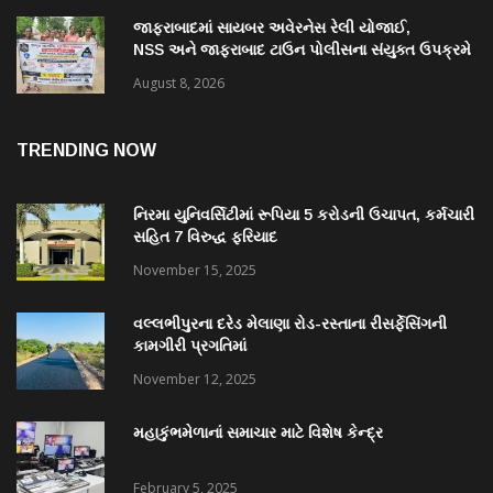
જાફરાબાદમાં સાયબર અવેરનેસ રેલી યોજાઈ,
NSS અને જાફરાબાદ ટાઉન પોલીસના સંયુક્ત ઉપક્રમે
યોજાયેલી રેલીમાં ૩૮ વિદ્યાર્થીઓ જોડાયા
August 8, 2026
TRENDING NOW
નિરમા યુનિવર્સિટીમાં રૂપિયા 5 કરોડની ઉચાપત, કર્મચારી
સહિત 7 વિરુદ્ધ ફરિયાદ
November 15, 2025
વલ્લભીપુરના દરેડ મેલાણા રોડ-રસ્તાના રીસર્ફેસિંગની
કામગીરી પ્રગતિમાં
November 12, 2025
મહાકુંભમેળાનાં સમાચાર માટે વિશેષ કેન્દ્ર
February 5, 2025