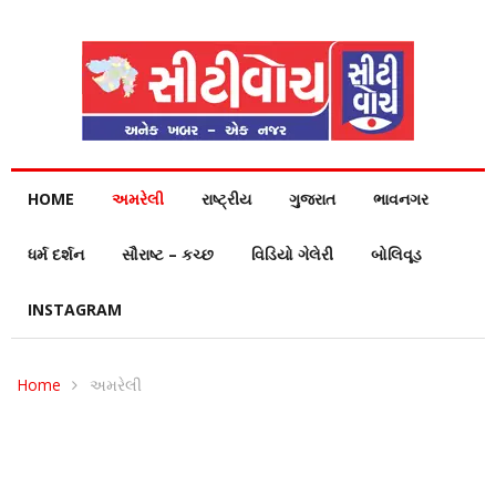
HOME
અમરેલી
રાષ્ટ્રીય
ગુજરાત
ભાવનગર
ધર્મ દર્શન
સૌરાષ્ટ – કચ્છ
વિડિયો ગેલેરી
બોલિવૂડ
INSTAGRAM
Home
અમરેલી