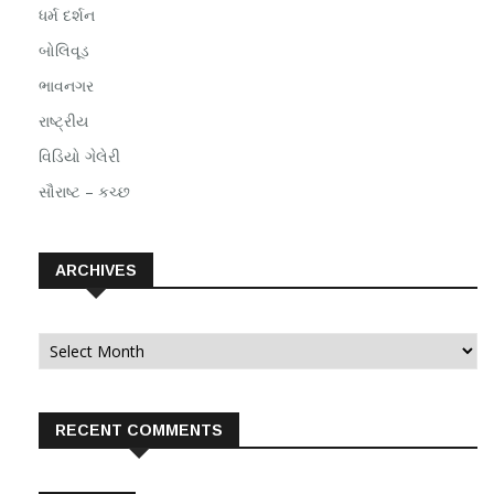
ધર્મ દર્શન
બોલિવૂડ
ભાવનગર
રાષ્ટ્રીય
વિડિયો ગેલેરી
સૌરાષ્ટ – કચ્છ
ARCHIVES
Archives
RECENT COMMENTS