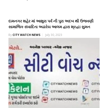
દામનગર શહેર માં આશુરા પર્વ ની પુરા અદબ થી ઉજવણી
સામાજિક સંવાદિતા અઢારેય આલમ દ્વારા શ્રદ્ધા સુમન
By
CITY WATCH NEWS
July 30, 2023