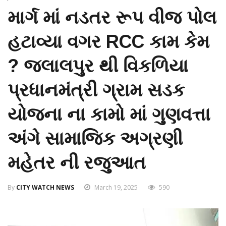
માર્ગ માં નડતર રૂપ વીજ પોલ
હટાવ્યા વગર RCC કામ કેમ
? જલાલપુર થી વિકળિયા
પ્રધાનમંત્રી ગ્રામ સડક
યોજના ના કામો માં ગુણવત્તા
અંગે સામાજિક અગ્રણી
મહેતર ની રજુઆત
By
CITY WATCH NEWS
March 19, 2025
590