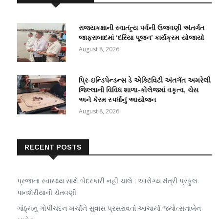
રાજ્યકક્ષાની સ્વાતંત્ર્ય પર્વની ઉજવણી અંતર્ગત
જાફરાબાદમાં ‘દરિયા પૂજન’ કાર્યક્રમ યોજાયો
August 8, 2026
પ્રિ-ઇન્ડિપેન્ડન્સ ડે એક્ટિવિટી અંતર્ગત અમરેલી
જિલ્લાની વિવિધ શાળા-કોલેજમાં વકૃત્વ, ચેસ
અને કેરમ સ્પર્ધાનું આયોજન
August 8, 2026
RECENT POSTS
પ્રજાના સ્વાસ્થ્ય સાથે બેદરકારી નહીં ચાલે : આરોગ્ય મંત્રી પ્રફુલ
પાનશેરીયાની ચેતવણી
ગાંઠ્યનું ગોપીચંદન ખર્ચીને સુવાસ પ્રસરાવતાં આચાર્યા જ્યોત્સનાબેન