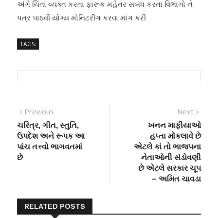
અંગે ચિંતા વ્યક્ત કરતા ફારૂક મહેતર સબંધ કરતા વિભાગો ને
પત્ર પાઠવી યોગ્ય મોનિટરીગ કરવા માંગ કરી
TAGS:
Post
Previous
Next
Previous
Next
post:
post:
ચરિત્ર, ગીત, સ્તુતિ,
ખનન માફીયાઓ
navigation
ઉપદેશ અને રૂપક આ
હપ્તા મોકલાવે છે
પાંચ તત્ત્વો ભાગવતમાં
એટલે કાં તો ભાજપના
છે
નેતાઓની સંડોવણી
છે એટલે સરકાર ચૂપ
– અમિત ચાવડા
RELATED POSTS