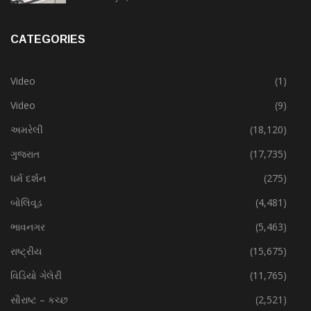
CATEGORIES
Video
(1)
Video
(9)
અમરેલી
(18,120)
ગુજરાત
(17,735)
ધર્મ દર્શન
(275)
બોલિવૂડ
(4,481)
ભાવનગર
(5,463)
રાષ્ટ્રીય
(15,675)
વિડિયો ગેલેરી
(11,765)
સૌરાષ્ટ – કચ્છ
(2,521)