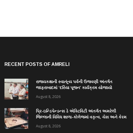
RECENT POSTS OF AMRELI
રાજ્યકક્ષાની સ્વાતંત્ર્ય પર્વની ઉજવણી અંતર્ગત
જાફરાબાદમાં ‘દરિયા પૂજન’ કાર્યક્રમ યોજાયો
August 8, 2026
પ્રિ-ઇન્ડિપેન્ડન્સ ડે એક્ટિવિટી અંતર્ગત અમરેલી
જિલ્લાની વિવિધ શાળા-કોલેજમાં વકૃત્વ, ચેસ અને કેરમ
સ્પર્ધાનું આયોજન
August 8, 2026