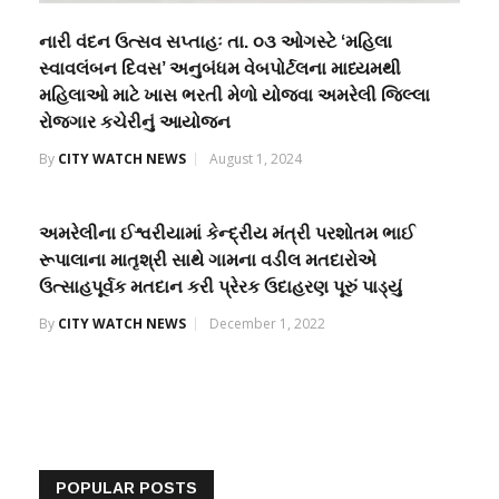
નારી વંદન ઉત્સવ સપ્તાહઃ તા. ૦૩ ઓગસ્ટે ‘મહિલા
સ્વાવલંબન દિવસ’ અનુબંધમ વેબપોર્ટલના માધ્યમથી
મહિલાઓ માટે ખાસ ભરતી મેળો યોજવા અમરેલી જિલ્લા
રોજગાર કચેરીનું આયોજન
By
CITY WATCH NEWS
August 1, 2024
અમરેલીના ઈશ્વરીયામાં કેન્દ્રીય મંત્રી પરશોતમ ભાઈ
રૂપાલાના માતૃશ્રી સાથે ગામના વડીલ મતદારોએ
ઉત્સાહપૂર્વક મતદાન કરી પ્રેરક ઉદાહરણ પૂરું પાડ્યું
By
CITY WATCH NEWS
December 1, 2022
POPULAR POSTS