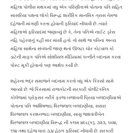
મહિલા પોલીસ મથકમાં વધુ એક પરિણીતાએ પોતાના પતિ સહિત
સાસરિયા પક્ષના લોકો વિરૂદ્ધ શારીરિક માનસિક ત્રાસ તેમજ
દહેજની માંગણી કરતા હોવાની ફરિયાદ નોંધાવી છે. ત્યારે
મહિલાએ ફરિયાદમાં જણાવ્યું છે કે, તેના પતિએ નાઈટ ડ્રેસ
નહિ પહેરવાનું કહી માર માર્યો હતો. તો સાથે જ પતિના અન્ય
મહિલા સાથેના સંબંધની જાણ થતાં ઊલટા ચોર કોટવાલ કો
ડાટેની માફક પતિએ સોશીયલ મીડિયામાં પત્નીને બદનામ કરવા
પોસ્ટ મૂકી હોવાનો પણ આક્ષેપ કર્યો છે.
શહેરના ભદ્ર સમાજને બદનામ કરતો વધુ એક કિસ્સો સામે
આવ્યો છે. જે કિસ્સામાં રાજકોટની સરકારી પોલીટેકનિક
કોલેજમાં પ્રોફસર તરીકે ફરજ બજાવતી પ્રિયા બલદાણીયાએ
પોતાના પતિ આશિષભાઇ ધિરજલાલ બલદાણીયા, સસરા
ધિરજલાલ કરશનભાઇ બલદાણીયા, સાસુ જશવંતીબેન
ધિરજલાલ બલદાણીયા વિરૂદ્ધ ની કલમ ૪૯૮(ક), ૩૨૩, ૫૦૪,
૧૧૪ તથા દહેજ ધારા ૩,૪ હેઠળ ફરિયાદ નોંધાવી છે. સરકારી