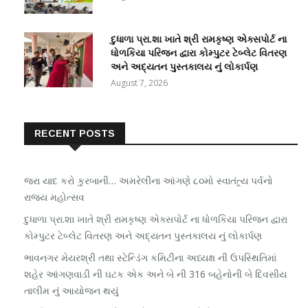
દુધાળા પ્રા.શા ખાતે શ્રી રામકૃષ્ણ એક્સપોર્ટ ના
ધોળકિયા પરિજન દ્વારા કોમ્પુટર ટેબ્લેટ વિતરણ
અને અદ્યતન પુસ્તકાલય નું લોકાર્પણ
August 7, 2026
RECENT POSTS
જરા યાદ કરો કુરબાની… અમરેલીના આંગણે ૮૦મો સ્વાતંત્ર્ય પર્વનો
રાજ્ય મહોત્સવ
દુધાળા પ્રા.શા ખાતે શ્રી રામકૃષ્ણ એક્સપોર્ટ ના ધોળકિયા પરિજન દ્વારા
કોમ્પુટર ટેબ્લેટ વિતરણ અને અદ્યતન પુસ્તકાલય નું લોકાર્પણ
ભાવનગર મેયરશ્રી તથા સ્ટેન્ડિંગ કમિટીના અધ્યક્ષ ની ઉપસ્થિતિમાં
શહેર આંગણવાડી ની ઘટક એક અને બે ની 316 બહેનોની બે દિવસીય
તાલીમ નું આયોજન થયું