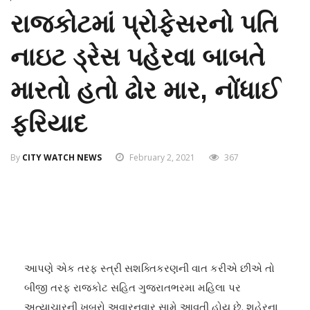
રાજકોટમાં પ્રોફેસરનો પતિ
નાઇટ ડ્રેસ પહેરવા બાબતે
મારતો હતો ઢોર માર, નોંધાઈ
ફરિયાદ
By
CITY WATCH NEWS
February 2, 2021
367
આપણે એક તરફ સ્ત્રી સશક્તિકરણની વાત કરીએ છીએ તો
બીજી તરફ રાજકોટ સહિત ગુજરાતભરમા મહિલા પર
અત્યાચારની ખબરો અવારનવાર સામે આવતી હોય છે. શહેરના