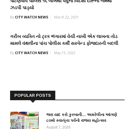
પાટણવાવ પોલિસે ૧૬ લાખથી વધુનો વિદેશી દારૂનો જથ્થો
ઝડપી પાડ્યો
By
CITY WATCH NEWS
March 22, 2021
ગરીબ વ્યક્તિ નો ટ્રક ભંગારમાં વેચી નાખી એક લાખના તોડ
મામલે વંથલીના પાંચ પોલીસ કર્મી સસ્પેન્ડ ફોજદારની બદલી
By
CITY WATCH NEWS
May 15, 2022
POPULAR POSTS
જરા યાદ કરો કુરબાની… અમરેલીના આંગણે
૮૦મો સ્વાતંત્ર્ય પર્વનો રાજ્ય મહોત્સવ
August 7, 2026