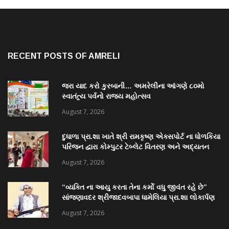
RECENT POSTS OF AMRELI
જરા યાદ કરો કુરબાની… અમરેલીના આંગણે ૮૦મો
સ્વાતંત્ર્ય પર્વનો રાજ્ય મહોત્સવ
August 7, 2026
દુધાળા પ્રા.શા ખાતે શ્રી રામકૃષ્ણ એક્સપોર્ટ ના ધોળકિયા
પરિજન દ્વારા કોમ્પુટર ટેબ્લેટ વિતરણ અને અદ્યતન
પુસ્તકાલય નું લોકાર્પણ
August 7, 2026
“વ્યક્તિ ના આયુ કરતા તેના કર્મો વધુ જીવંત રહે છે”
સાંજણાવદર શ્રીજાદવબાપા ધામેલિયા પ્રા.શા લોકાર્પણ
માં અનેક પદ્મશ્રી ઉપસ્થિત રહેશે
August 7, 2026