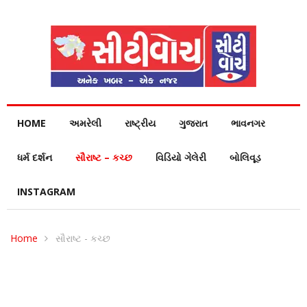
HOME
અમરેલી
રાષ્ટ્રીય
ગુજરાત
ભાવનગર
ધર્મ દર્શન
સૌરાષ્ટ – કચ્છ
વિડિયો ગેલેરી
બોલિવૂડ
INSTAGRAM
Home
સૌરાષ્ટ - કચ્છ