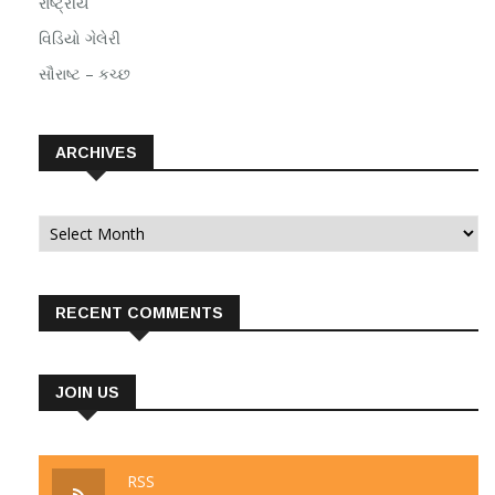
રાષ્ટ્રીય
વિડિયો ગેલેરી
સૌરાષ્ટ – કચ્છ
ARCHIVES
Archives
RECENT COMMENTS
JOIN US
RSS