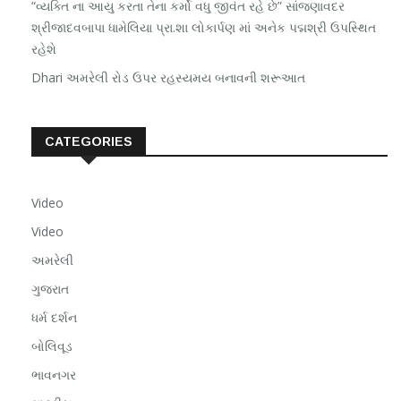
“વ્યક્તિ ના આયુ કરતા તેના કર્મો વધુ જીવંત રહે છે” સાંજણાવદર
શ્રીજાદવબાપા ધામેલિયા પ્રા.શા લોકાર્પણ માં અનેક પદ્મશ્રી ઉપસ્થિત
રહેશે
Dhari અમરેલી રોડ ઉપર રહસ્યમય બનાવની શરૂઆત
CATEGORIES
Video
Video
અમરેલી
ગુજરાત
ધર્મ દર્શન
બોલિવૂડ
ભાવનગર