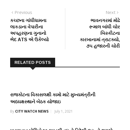
Post
Previous
Next
Previous
Next
post:
post:
કચ્છના ગાંધીધામના
ભાવનગરમાં મોઢે
navigation
લાકડાના વેપારીના
રૂમાલ બાંધી ચોર
અપહરણના ગુનાનો
બિસ્કીટના
ભેદ ATS એ ઉકેલ્યો
કારખાનામાં ત્રાટક્યો,
૭૫ હજારની ચોરી
RELATED POSTS
રાજકોટના વિકાસલક્ષી કામો માટે મુખ્યમંત્રીની
અધ્યક્ષસ્થાને બેઠક યોજાઇ
By
CITY WATCH NEWS
July 1, 2021