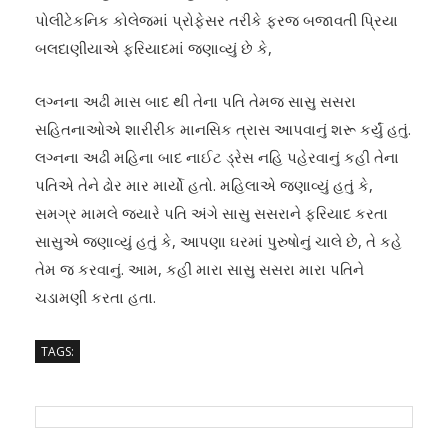
પોલીટેકનિક કોલેજમાં પ્રોફેસર તરીકે ફરજ બજાવતી પ્રિયા
બલદાણીયાએ ફરિયાદમાં જણાવ્યું છે કે,
લગ્નના અઢી માસ બાદ થી તેના પતિ તેમજ સાસુ સસરા
સહિતનાઓએ શારીરીક માનસિક ત્રાસ આપવાનું શરૂ કર્યું હતું.
લગ્નના અઢી મહિના બાદ નાઈટ ડ્રેસ નહિ પહેરવાનું કહી તેના
પતિએ તેને ઢોર માર માર્યો હતો. મહિલાએ જણાવ્યું હતું કે,
સમગ્ર મામલે જ્યારે પતિ અંગે સાસુ સસરાને ફરિયાદ કરતા
સાસુએ જણાવ્યું હતું કે, આપણા ઘરમાં પુરુષોનું ચાલે છે, તે કહે
તેમ જ કરવાનું. આમ, કહી મારા સાસુ સસરા મારા પતિને
ચડામણી કરતા હતા.
TAGS: