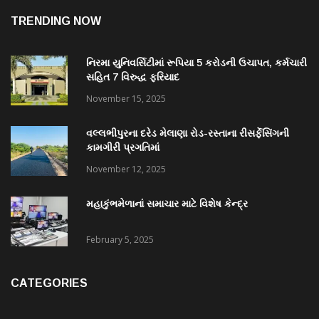
TRENDING NOW
નિરમા યુનિવર્સિટીમાં રૂપિયા 5 કરોડની ઉચાપત, કર્મચારી
સહિત 7 વિરુદ્ધ ફરિયાદ
November 15, 2025
વલ્લભીપુરના દરેડ મેલાણા રોડ-રસ્તાના રીસર્ફેસિંગની
કામગીરી પ્રગતિમાં
November 12, 2025
મહાકુંભમેળાનાં સમાચાર માટે વિશેષ કેન્દ્ર
February 5, 2025
CATEGORIES