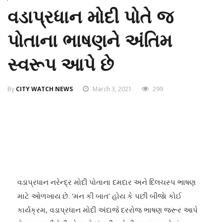
વડાપ્રધાન મોદી પોતે જ
પોતાના ભાષણને અંતિમ
સ્વરૂપ આપે છે
By
CITY WATCH NEWS
March 3, 2021
299
વડાપ્રધાન નરેન્દ્ર મોદી પોતાના દમદાર અને દિલચસ્પ ભાષણ
માટે ઓળખાય છે. ‘મન કી બાત’ હોય કે પછી બીજાે કોઈ
કાર્યક્રમ, વડાપ્રધાન મોદી અંદાજે દરરોજ ભાષણ જરૂર આપે