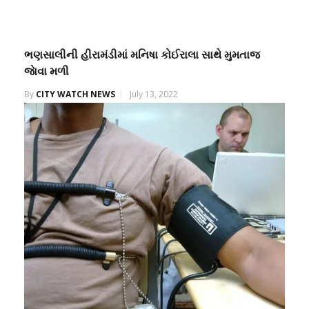
ભણસાલીની હીરામંડીમાં મનિષા કોઈરાલા સાથે મુમતાજ
જાેવા મળી
By
CITY WATCH NEWS
July 13, 2022