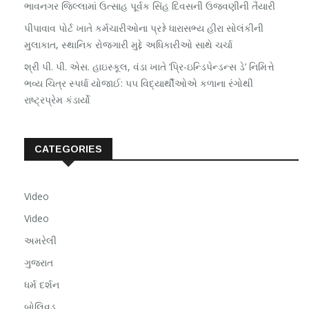
ભાવનગર જિલ્લામાં ઉત્સાહ પૂર્વક સિંહ દિવસની ઉજવણીની તૈયારી
પીપાવાવ પોર્ટ ખાતે કર્મચારીઓના પ્રશ્ને ધારાસભ્ય હીરા સોલંકીની
મુલાકાત, સ્થાનિક રોજગારી મુદ્દે અધિકારીઓ સાથે ચર્ચા
શ્રી પી. પી. એસ. હાઇસ્કૂલ, વંડા ખાતે ‘પ્રિ-ઇન્ડિપેન્ડન્સ ડે’ નિમિત્તે
ભવ્ય ચિત્ર સ્પર્ધા યોજાઈ: ૫૫ વિદ્યાર્થીઓએ કળાના રંગોથી
રાષ્ટ્રપ્રેમ કંડાર્યો
CATEGORIES
Video
Video
અમરેલી
ગુજરાત
ધર્મ દર્શન
બોલિવૂડ