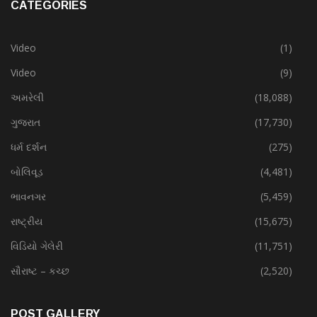
CATEGORIES
Video
(1)
Video
(9)
અમરેલી
(18,088)
ગુજરાત
(17,730)
ધર્મ દર્શન
(275)
બોલિવૂડ
(4,481)
ભાવનગર
(5,459)
રાષ્ટ્રીય
(15,675)
વિડિયો ગેલેરી
(11,751)
સૌરાષ્ટ – કચ્છ
(2,520)
POST GALLERY