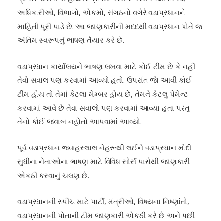
અધિકારીઓ, વિભાગો, એકમો, સંગઠનો વગેરે વડાપ્રધાનને
માહિતી પૂરી પાડે છે. આ જાણકારીની મદદથી વડાપ્રધાન પોતે જ
અંતિમ સ્વરૂપનું ભાષણ તૈયાર કરે છે.
વડાપ્રધાન કાર્યાલયને ભાષણ લખવા માટે કોઈ ટીમ છે કે નહીં
તેવો સવાલ પણ કરવામાં આવ્યો હતો. ઉપરાંત જાે આવી કોઈ
ટીમ હોય તો તેમાં કેટલા મેમ્બર હોય છે, તેમને કેટલુ પેમેન્ટ
કરવામાં આવે છે તેવા સવાલો પણ કરવામાં આવ્યા હતા પરંતુ
તેનો કોઈ જવાબ નહોતો આપવામાં આવ્યો.
પૂર્વ વડાપ્રધાન જવાહરલાલ નેહરૂથી લઈને વડાપ્રધાન મોદી
સુધીના નેતાઓના ભાષણ માટે વિવિધ સોર્સ પાસેથી જાણકારી
એકઠી કરવાનું ચલણ છે.
વડાપ્રધાનની સ્પીચ માટે પાર્ટી, મંત્રીઓ, વિષયના નિષ્ણાંતો,
વડાપ્રધાનની પોતાની ટીમ જાણકારી એકઠી કરે છે અને પછી