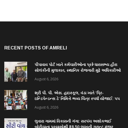
RECENT POSTS OF AMRELI
પીપાવાવ પોર્ટ ખાતે કર્મચારીઓના પ્રશ્ને ધારાસભ્ય હીરા
સોલંકીની મુલાકાત, સ્થાનિક રોજગારી મુદ્દે અધિકારીઓ
સાથે ચર્ચા
August 6, 2026
શ્રી પી. પી. એસ. હાઇસ્કૂલ, વંડા ખાતે ‘પ્રિ-
ઇન્ડિપેન્ડન્સ ડે’ નિમિત્તે ભવ્ય ચિત્ર સ્પર્ધા યોજાઈ: ૫૫
વિદ્યાર્થીઓએ કળાના રંગોથી રાષ્ટ્રપ્રેમ કંડાર્યો
August 6, 2026
લુવારા ગામમાં વિકાસની ગંગા: સરપંચ અશોકભાઈ
બોરીચાના પ્રયાસોથી ₹18.50 લાખની ગ્રાન્ટ મંજૂર