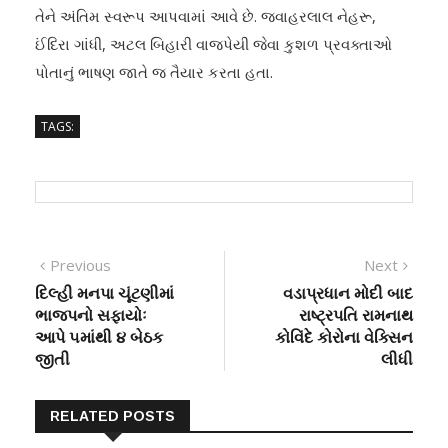
તેને અંતિમ સ્વરૂપ આપવામાં આવે છે. જવાહરલાલ નેહરૂ,
ઈંદિરા ગાંધી, અટલ બિહારી વાજપેયી જેવા કુશળ પ્રવક્તાઓ
પોતાનું ભાષણ જાતે જ તૈયાર કરતા હતા.
TAGS:
Post
Previous
Next
Previous
Next
post:
post:
દિલ્હી મનપા ચૂંટણીમાં
વડાપ્રધાન મોદી બાદ
navigation
ભાજપનો સફાયોઃ
રાષ્ટ્રપતિ રામનાથ
આપે ૫માંથી ૪ બેઠક
કોવિંદે કોરોના વેક્સિન
જીતી
લીધી
RELATED POSTS