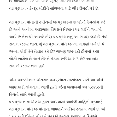
છે. ભાજપની રેલીઓ અને ચૂંટણી માટેની જનસભાઓમાં
વડાપ્રધાન નરેન્દ્ર મોદીને સાંભળવા માટે ભીડ ઉમટી પડે છે.
વડાપ્રધાન પોતાની સ્પીચમાં જે પ્રકારના શબ્દોનો ઉપયોગ કરે
છે અને અનોખા અંદાજમાં વિપક્ષને નિશાન પર લઈને જવાબો
આપે છે તેનાથી આખરે કોણ વડાપ્રધાનનું આ ભાષણ લખે છે તેવો
સવાલ જરૂર થાય. શું વડાપ્રધાન પોતે જ આ ભાષણો લખે છે કે
અન્ય કોઈ તેને તૈયાર કરે છે? ભાષણ લખનારી ટીમમાં કયા
લોકો સામેલ છે અને તેમને કેટલા રૂપિયા મળે છે? આ બધા
સવાલો જરૂર થતા હશે.
એક આરટીઆઇ અંતર્ગત વડાપ્રધાન કાર્યાલય પાસે આ અંગે
જાણકારી માંગવામાં આવી હતી. જેના જવાબમાં આ પ્રકારની
વિગતો સામે આવી હતી.
વડાપ્રધાન કાર્યાલય દ્વારા આપવામાં આવેલી માહિતી પ્રમાણે
વડાપ્રધાન પોતે જ પોતાના ભાષણને અંતિમ સ્વરૂપ આપે છે. જે
પ્રકારની ઈવેન્ટ હોય તે પ્રકારે અલગ-અલગ વ્યક્તિઓ,