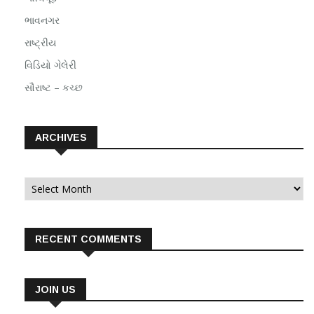
ભાવનગર
રાષ્ટ્રીય
વિડિયો ગેલેરી
સૌરાષ્ટ – કચ્છ
ARCHIVES
Archives
RECENT COMMENTS
JOIN US