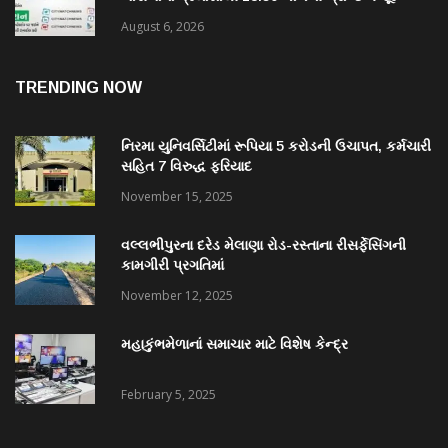
August 6, 2026
TRENDING NOW
નિરમા યુનિવર્સિટીમાં રૂપિયા 5 કરોડની ઉચાપત, કર્મચારી
સહિત 7 વિરુદ્ધ ફરિયાદ
November 15, 2025
વલ્લભીપુરના દરેડ મેલાણા રોડ-રસ્તાના રીસર્ફેસિંગની
કામગીરી પ્રગતિમાં
November 12, 2025
મહાકુંભમેળાનાં સમાચાર માટે વિશેષ કેન્દ્ર
February 5, 2025