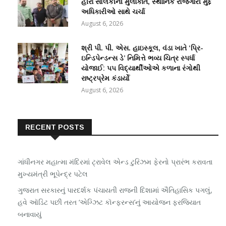
હીરા સોલંકીની મુલાકાત, સ્થાનિક રોજગારી મુદ્દે
અધિકારીઓ સાથે ચર્ચા
August 6, 2026
શ્રી પી. પી. એસ. હાઇસ્કૂલ, વંડા ખાતે ‘પ્રિ-
ઇન્ડિપેન્ડન્સ ડે’ નિમિત્તે ભવ્ય ચિત્ર સ્પર્ધા
યોજાઈ: ૫૫ વિદ્યાર્થીઓએ કળાના રંગોથી
રાષ્ટ્રપ્રેમ કંડાર્યો
August 6, 2026
RECENT POSTS
ગાંધીનગર મહાત્મા મંદિરમાં ટ્રાવેલ એન્ડ ટુરિઝમ ફેરનો પ્રારંભ કરાવતા
મુખ્યમંત્રી ભૂપેન્દ્ર પટેલ
ગુજરાત સરકારનું પારદર્શક પંચાયતી રાજની દિશામાં ઐતિહાસિક પગલું,
હવે ઑડિટ પછી તરત ‘એગ્ઝિટ કૉન્ફરન્સ’નું આયોજન ફરજિયાત
બનાવાયું