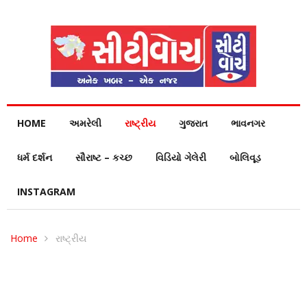
HOME
અમરેલી
રાષ્ટ્રીય
ગુજરાત
ભાવનગર
ધર્મ દર્શન
સૌરાષ્ટ – કચ્છ
વિડિયો ગેલેરી
બોલિવૂડ
INSTAGRAM
Home
રાષ્ટ્રીય