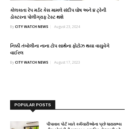
કોલકાતા રેપ મર્ડર કેસ મામલે સંદીપ ઘોષ અને ૪ ટ્રેની
ડોક્ટરના પોલીગ્રાફ ટેસ્ટ થશે
By
CITY WATCH NEWS
August 23, 2024
નિક્કી તંબોલીના નાના ટોપ સાથેના ફોટોઝ થયા વાયુવેગે
વાઈરલ
By
CITY WATCH NEWS
August 17, 2023
POPULAR POSTS
પીપાવાવ પોર્ટ ખાતે કર્મચારીઓના પ્રશ્ને ધારાસભ્ય