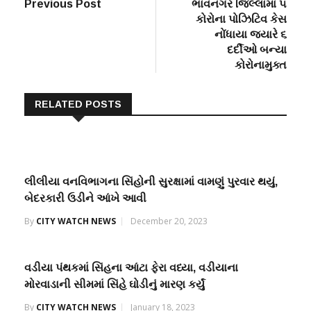
post:
post:
Previous Post
ભાવનગર જિલ્લામા ૫
navigation
કોરોના પોઝિટિવ કેસ
નોંધાયા જ્યારે ૬
દર્દીઓ બન્યા
કોરોનામુક્ત
RELATED POSTS
લીલીયા વનવિભાગના સિંહોની સુરક્ષામાં વામણું પુરવાર થયું,
બેદરકારી ઉડીને આંખે આવી
By
CITY WATCH NEWS
December 20, 2023
વડીયા પંથકમાં સિંહના આંટા ફેરા વધ્યા, વડીયાના
મોરવાડાની સીમમાં સિંહે ઘોડીનું મારણ કર્યું
By
CITY WATCH NEWS
January 18, 2023