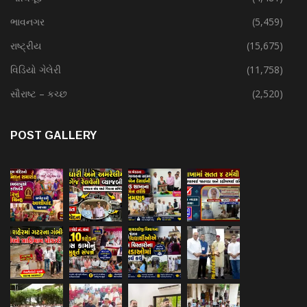
ભાવનગર
(5,459)
રાષ્ટ્રીય
(15,675)
વિડિયો ગેલેરી
(11,758)
સૌરાષ્ટ – કચ્છ
(2,520)
POST GALLERY