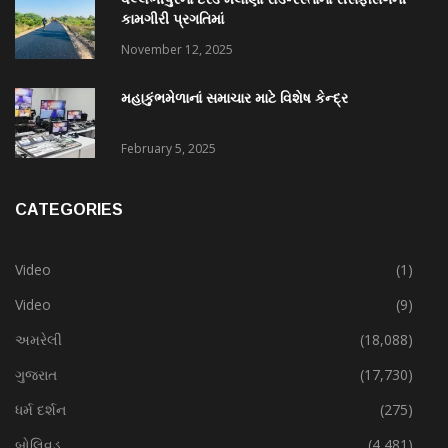
કામગીરી પ્રગતિમાં
November 12, 2025
મહાકુંભમેળાનાં સમાચાર માટે વિશેષ કેન્દ્ર
February 5, 2025
CATEGORIES
Video
(1)
Video
(9)
અમરેલી
(18,088)
ગુજરાત
(17,730)
ધર્મ દર્શન
(275)
બોલિવૂડ
(4,481)