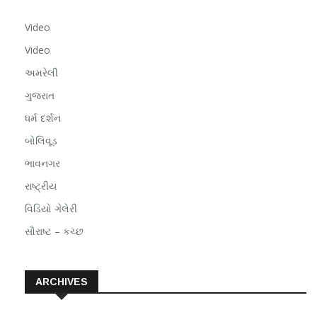
Video
Video
અમરેલી
ગુજરાત
ધર્મ દર્શન
બોલિવૂડ
ભાવનગર
રાષ્ટ્રીય
વિડિયો ગેલેરી
સૌરાષ્ટ – કચ્છ
ARCHIVES