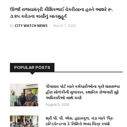
ઊર્જા રાજ્યમંત્રી કૌશિકભાઈ વેકરીયાના હસ્તે આશરે રૂ.
૩.૨૫ કરોડના કાર્યોનું ખાતમુહૂર્ત
By
CITY WATCH NEWS
March 7, 2026
POPULAR POSTS
પીપાવાવ પોર્ટ ખાતે કર્મચારીઓના પ્રશ્ને ધારાસભ્ય
હીરા સોલંકીની મુલાકાત, સ્થાનિક રોજગારી મુદ્દે
અધિકારીઓ સાથે ચર્ચા
August 6, 2026
શ્રી પી. પી. એસ. હાઇસ્કૂલ, વંડા ખાતે ‘પ્રિ-
ઇન્ડિપેન્ડન્સ ડે’ નિમિત્તે ભવ્ય ચિત્ર સ્પર્ધા