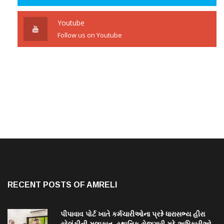
Youtube
Follow us on Youtube
RECENT POSTS OF AMRELI
પીપાવાવ પોર્ટ ખાતે કર્મચારીઓના પ્રશ્ને ધારાસભ્ય હીરા