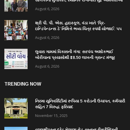
સોલંકીની મુલાકાત, સ્થાનિક રોજગારી મુદ્દે અધિકારીઓ
સાથે ચર્ચા
August 6, 2026
શ્રી પી. પી. એસ. હાઇસ્કૂલ, વંડા ખાતે ‘પ્રિ-
ઇન્ડિપેન્ડન્સ ડે’ નિમિત્તે ભવ્ય ચિત્ર સ્પર્ધા યોજાઈ: ૫૫
વિદ્યાર્થીઓએ કળાના રંગોથી રાષ્ટ્રપ્રેમ કંડાર્યો
August 6, 2026
લુવારા ગામમાં વિકાસની ગંગા: સરપંચ અશોકભાઈ
બોરીચાના પ્રયાસોથી ₹18.50 લાખની ગ્રાન્ટ મંજૂર
August 6, 2026
TRENDING NOW
નિરમા યુનિવર્સિટીમાં રૂપિયા 5 કરોડની ઉચાપત, કર્મચારી
સહિત 7 વિરુદ્ધ ફરિયાદ
November 15, 2025
વલ્લભીપુરના દરેડ મેલાણા રોડ-રસ્તાના રીસર્ફેસિંગની