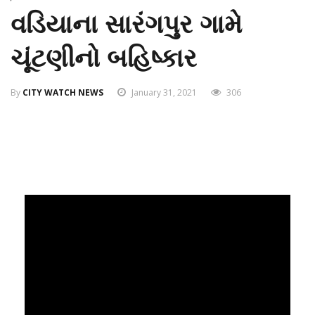
વડિયાના સારંગપુર ગામે
ચૂંટણીનો બહિષ્કાર
By
CITY WATCH NEWS
January 31, 2021
306