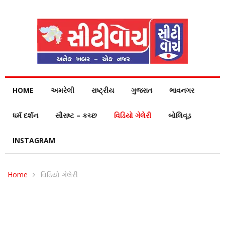
HOME
અમરેલી
રાષ્ટ્રીય
ગુજરાત
ભાવનગર
ધર્મ દર્શન
સૌરાષ્ટ – કચ્છ
વિડિયો ગેલેરી
બોલિવૂડ
INSTAGRAM
Home
વિડિયો ગેલેરી