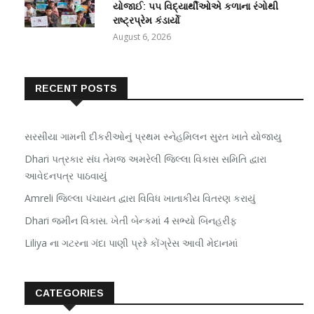
યોજાઈ: ૫૫ વિદ્યાર્થીઓએ કળાના રંગોથી
રાષ્ટ્રપ્રેમ કંડાર્યો
August 6, 2026
RECENT POSTS
સરસીયા ગામની દીકરીઓનું પ્રથમ સ્નેહમિલન સુરત ખાતે યોજાયુ
Dhari પત્રકાર સંઘ તેમજ અમરેલી જિલ્લા વિકાસ સમિતિ દ્વારા
આવેદનપત્ર પાઠવાયું
Amreli જિલ્લા પંચાયત દ્વારા વિવિધ ખાતાકીય વિતરણ કરાયું
Dhari જમીન વિકાસ. ખેતી બેન્કમાં 4 સભ્યો બિનહરીફ
Liliya ના ગટરના ગંદા પાણી પ્રશ્ને કોંગ્રેસ આવી મેદાનમાં
CATEGORIES