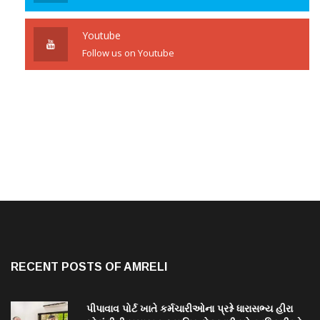
Youtube
Follow us on Youtube
RECENT POSTS OF AMRELI
પીપાવાવ પોર્ટ ખાતે કર્મચારીઓના પ્રશ્ને ધારાસભ્ય હીરા