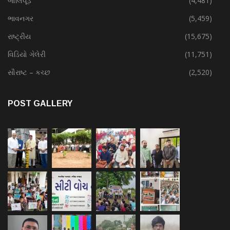
બોલિવૂડ
(4,481)
ભાવનગર
(5,459)
રાષ્ટ્રીય
(15,675)
વિડિયો ગેલેરી
(11,751)
સૌરાષ્ટ – કચ્છ
(2,520)
POST GALLERY