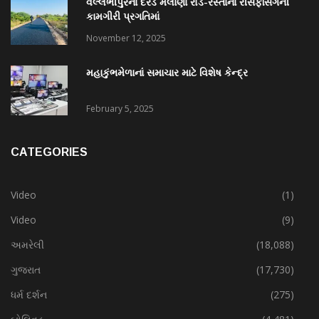
વલ્લભીપુરના દરેડ મેલાણા રોડ-રસ્તાના રીસર્ફેસિંગની
કામગીરી પ્રગતિમાં
November 12, 2025
મહાકુંભમેળાનાં સમાચાર માટે વિશેષ કેન્દ્ર
February 5, 2025
CATEGORIES
Video
(1)
Video
(9)
અમરેલી
(18,088)
ગુજરાત
(17,730)
ધર્મ દર્શન
(275)