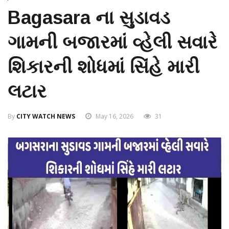
Bagasara ના સુડાવડ
ગામની બજારમાં વ્હેલી સવારે
શિકારની શોધમાં સિંહે મારી
લટાર
By
CITY WATCH NEWS
May 16, 2026
31