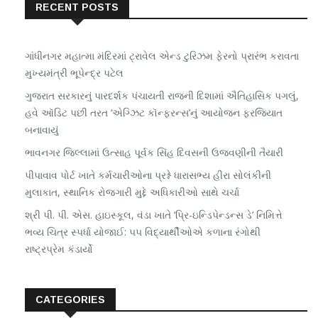
RECENT POSTS
ગાંધીનગર મહાત્મા મંદિરમાં ટ્રાવેલ એન્ડ ટુરિઝમ ફેરનો પ્રારંભ કરાવતા
મુખ્યમંત્રી ભૂપેન્દ્ર પટેલ
ગુજરાત સરકારનું પારદર્શક પંચાયતી રાજની દિશામાં ઐતિહાસિક પગલું,
હવે ઑડિટ પછી તરત ‘એગ્ઝિટ કૉન્ફરન્સ’નું આયોજન ફરજિયાત
બનાવાયું
ભાવનગર જિલ્લામાં ઉત્સાહ પૂર્વક સિંહ દિવસની ઉજવણીની તૈયારી
પીપાવાવ પોર્ટ ખાતે કર્મચારીઓના પ્રશ્ને ધારાસભ્ય હીરા સોલંકીની
મુલાકાત, સ્થાનિક રોજગારી મુદ્દે અધિકારીઓ સાથે ચર્ચા
શ્રી પી. પી. એસ. હાઇસ્કૂલ, વંડા ખાતે ‘પ્રિ-ઇન્ડિપેન્ડન્સ ડે’ નિમિત્તે
ભવ્ય ચિત્ર સ્પર્ધા યોજાઈ: ૫૫ વિદ્યાર્થીઓએ કળાના રંગોથી
રાષ્ટ્રપ્રેમ કંડાર્યો
CATEGORIES