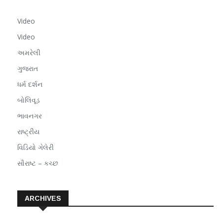
Video
Video
અમરેલી
ગુજરાત
ધર્મ દર્શન
બોલિવૂડ
ભાવનગર
રાષ્ટ્રીય
વિડિયો ગેલેરી
સૌરાષ્ટ – કચ્છ
ARCHIVES