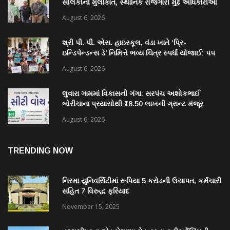
સોલંકીની મુલાકાત, સ્થાનિક રોજગારી મુદ્દે અધિકારીઓ
સાથે ચર્ચા
August 6, 2026
શ્રી પી. પી. એસ. હાઇસ્કૂલ, વંડા ખાતે ‘પ્રિ-
ઇન્ડિપેન્ડન્સ ડે’ નિમિત્તે ભવ્ય ચિત્ર સ્પર્ધા યોજાઈ: ૫૫
વિદ્યાર્થીઓએ કળાના રંગોથી રાષ્ટ્રપ્રેમ કંડાર્યો
August 6, 2026
લુવારા ગામમાં વિકાસની ગંગા: સરપંચ અશોકભાઈ
બોરીચાના પ્રયાસોથી ₹18.50 લાખની ગ્રાન્ટ મંજૂર
August 6, 2026
TRENDING NOW
નિરમા યુનિવર્સિટીમાં રૂપિયા 5 કરોડની ઉચાપત, કર્મચારી
સહિત 7 વિરુદ્ધ ફરિયાદ
November 15, 2025