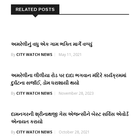
RELATED POSTS
અમરેલીનું વધુ એક ગામ ભક્તિ માર્ગે વળ્યું
By
CITY WATCH NEWS
May 11, 2021
અમરેલીના લીલીયા રોડ પર દાદા ભગવાન મંદિરે કાર્યક્રમમાં
દુર્ઘટના સર્જાઈ, ડોમ ધરાશાયી થયો
By
CITY WATCH NEWS
November 28, 2023
દામનગરની શ્રીનાથજી ગેસ એજન્સીને બેસ્ટ સર્વિસ એવોર્ડ
એનાયત કરાયો
By
CITY WATCH NEWS
October 28, 2021