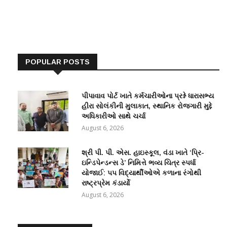
POPULAR POSTS
પીપાવાવ પોર્ટ ખાતે કર્મચારીઓના પ્રશ્ને ધારાસભ્ય
હીરા સોલંકીની મુલાકાત, સ્થાનિક રોજગારી મુદ્દે
અધિકારીઓ સાથે ચર્ચા
August 6, 2026
શ્રી પી. પી. એસ. હાઇસ્કૂલ, વંડા ખાતે ‘પ્રિ-
ઇન્ડિપેન્ડન્સ ડે’ નિમિત્તે ભવ્ય ચિત્ર સ્પર્ધા
યોજાઈ: ૫૫ વિદ્યાર્થીઓએ કળાના રંગોથી
રાષ્ટ્રપ્રેમ કંડાર્યો
August 6, 2026