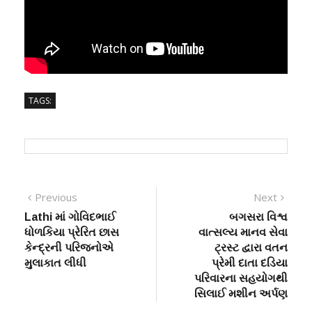
TAGS:
Post
Previous
Next
Previous
Next
post:
post:
Lathi માં ગોવિદભાઈ
બગસરા વિશ્વ
navigation
ધોળકિયા પ્રેરિત છાસ
વાત્સલ્ય માનવ સેવા
કેન્દ્રની પરિજનોએ
ટ્રસ્ટ દ્વારા વતન
મુલાકાત લીધી
પ્રેમી દાતા દડિયા
પરિવારના સહયોગથી
સિલાઈ મશીન અર્પણ