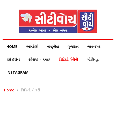
HOME
અમરેલી
રાષ્ટ્રીય
ગુજરાત
ભાવનગર
ધર્મ દર્શન
સૌરાષ્ટ – કચ્છ
વિડિયો ગેલેરી
બોલિવૂડ
INSTAGRAM
Home
વિડિયો ગેલેરી