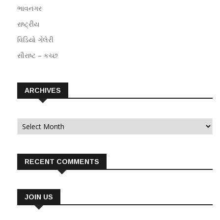
ભાવનગર
રાષ્ટ્રીય
વિડિયો ગેલેરી
સૌરાષ્ટ – કચ્છ
ARCHIVES
Archives
RECENT COMMENTS
JOIN US