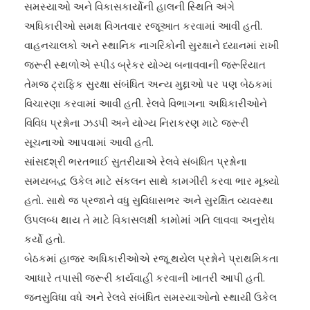
સમસ્યાઓ અને વિકાસકાર્યોની હાલની સ્થિતિ અંગે
અધિકારીઓ સમક્ષ વિગતવાર રજૂઆત કરવામાં આવી હતી.
વાહનચાલકો અને સ્થાનિક નાગરિકોની સુરક્ષાને ધ્યાનમાં રાખી
જરૂરી સ્થળોએ સ્પીડ બ્રેકર યોગ્ય બનાવવાની જરૂરિયાત
તેમજ ટ્રાફિક સુરક્ષા સંબંધિત અન્ય મુદ્દાઓ પર પણ બેઠકમાં
વિચારણા કરવામાં આવી હતી. રેલવે વિભાગના અધિકારીઓને
વિવિધ પ્રશ્નોના ઝડપી અને યોગ્ય નિરાકરણ માટે જરૂરી
સૂચનાઓ આપવામાં આવી હતી.
સાંસદશ્રી ભરતભાઈ સુતરીયાએ રેલવે સંબંધિત પ્રશ્નોના
સમયબદ્ધ ઉકેલ માટે સંકલન સાથે કામગીરી કરવા ભાર મૂક્યો
હતો. સાથે જ પ્રજાને વધુ સુવિધાસભર અને સુરક્ષિત વ્યવસ્થા
ઉપલબ્ધ થાય તે માટે વિકાસલક્ષી કામોમાં ગતિ લાવવા અનુરોધ
કર્યો હતો.
બેઠકમાં હાજર અધિકારીઓએ રજૂ થયેલ પ્રશ્નોને પ્રાથમિકતા
આધારે તપાસી જરૂરી કાર્યવાહી કરવાની ખાતરી આપી હતી.
જનસુવિધા વધે અને રેલવે સંબંધિત સમસ્યાઓનો સ્થાયી ઉકેલ