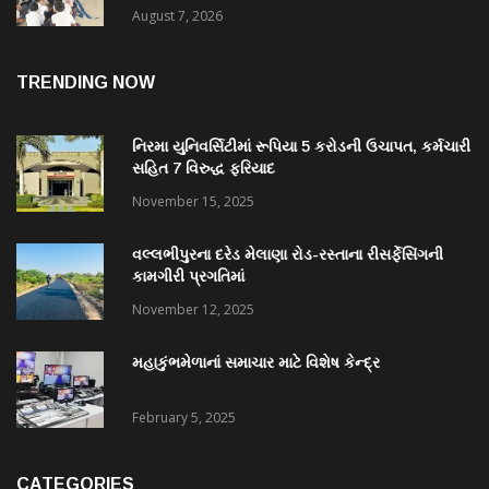
August 7, 2026
TRENDING NOW
નિરમા યુનિવર્સિટીમાં રૂપિયા 5 કરોડની ઉચાપત, કર્મચારી
સહિત 7 વિરુદ્ધ ફરિયાદ
November 15, 2025
વલ્લભીપુરના દરેડ મેલાણા રોડ-રસ્તાના રીસર્ફેસિંગની
કામગીરી પ્રગતિમાં
November 12, 2025
મહાકુંભમેળાનાં સમાચાર માટે વિશેષ કેન્દ્ર
February 5, 2025
CATEGORIES