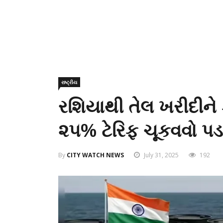
રાષ્ટ્રીય
રશિયાથી તેલ ખરીદીને
૨૫% ટેરિફ ચૂકવવો પડશે
By
CITY WATCH NEWS
July 31, 2025
192