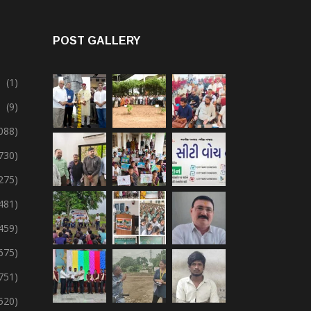
POST GALLERY
(1)
(9)
088)
730)
275)
,481)
,459)
675)
751)
,520)