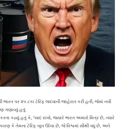
્ટથી ભારત પર ૨૫ ટકા ટેરિફ લાદવાની જાહેરાત કરી હતી, જેમાં નવી
 ગણાવ્યું હતું.
તા કહ્યું હતું કે, “યાદ રાખો, જ્યારે ભારત અમારો મિત્ર છે, ત્યારે
કારણ કે તેમના ટેરિફ ખૂબ ઊંચા છે, જે વિશ્વમાં સૌથી વધુ છે, અને