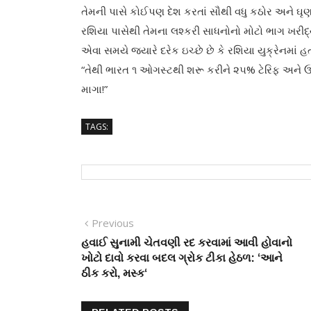
તેમની પાસે કોઈપણ દેશ કરતાં સૌથી વધુ કઠોર અને ઘૃ
રશિયા પાસેથી તેમના લશ્કરી સાધનોનો મોટો ભાગ ખરીદ્
એવા સમયે જ્યારે દરેક ઇચ્છે છે કે રશિયા યુક્રેનમાં હ
“તેથી ભારત ૧ ઓગસ્ટથી શરૂ કરીને ૨૫% ટેરિફ અને 
માગા!”
TAGS:
Post
Previous
Previous
post:
હવાઈ સુનામી ચેતવણી રદ કરવામાં આવી હોવાનો
navigation
ખોટો દાવો કરવા બદલ ગ્રોક ટીકા હેઠળ: ‘આને
ઠીક કરો, મસ્ક‘