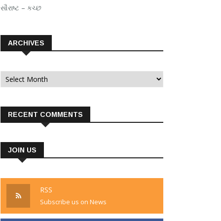
સૌરાષ્ટ – કચ્છ
ARCHIVES
Archives
RECENT COMMENTS
JOIN US
RSS
Subscribe us on News