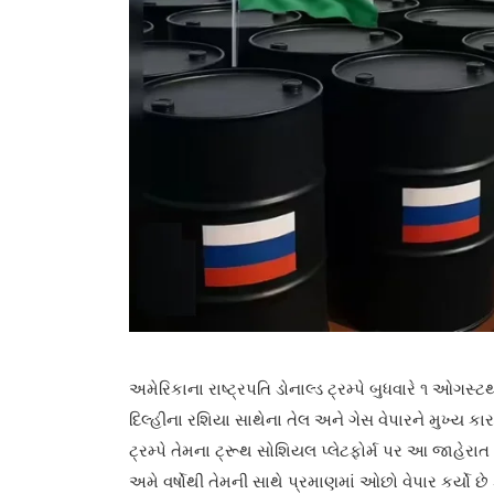
અમેરિકાના રાષ્ટ્રપતિ ડોનાલ્ડ ટ્રમ્પે બુધવારે ૧ ઓગસ
દિલ્હીના રશિયા સાથેના તેલ અને ગેસ વેપારને મુખ્ય કારણ
ટ્રમ્પે તેમના ટ્રૂથ સોશિયલ પ્લેટફોર્મ પર આ જાહેરાત કર
અમે વર્ષોથી તેમની સાથે પ્રમાણમાં ઓછો વેપાર કર્યો છે 