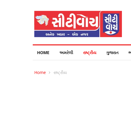
HOME
અમરેલી
રાષ્ટ્રીય
ગુજરાત
ભ
Home
રાષ્ટ્રીય