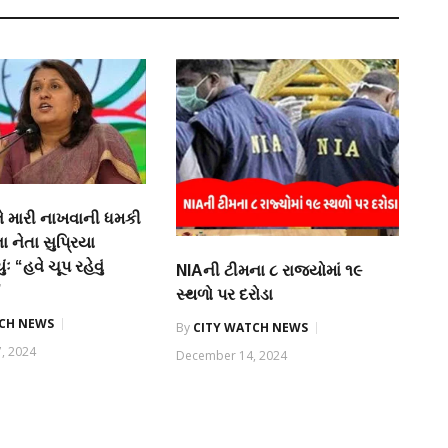
ીને મારી નાખવાની ધમકી
ા નેતા સુપ્રિયા
ુંઃ “હવે ચૂપ રહેવું
NIAની ટીમના ૮ રાજ્યોમાં ૧૯
”
સ્થળો પર દરોડા
TCH NEWS
By
CITY WATCH NEWS
, 2024
December 14, 2024