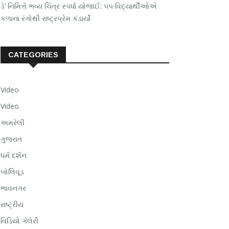
ડે’ નિમિત્તે ભવ્ય ચિત્ર સ્પર્ધા યોજાઈ: ૫૫ વિદ્યાર્થીઓએ
કળાના રંગોથી રાષ્ટ્રપ્રેમ કંડાર્યો
CATEGORIES
Video
Video
અમરેલી
ગુજરાત
ધર્મ દર્શન
બોલિવૂડ
ભાવનગર
રાષ્ટ્રીય
વિડિયો ગેલેરી