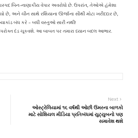
ણાસ્પદ બિન-નાણાકીય વેપાર અવરોધો છે. ઉપરાંત, તેઓએ હંમેશા
યો છે, અને ચીન સાથે રશિયાના ઊર્જાના સૌથી મોટા ખરીદદાર છે,
ત્યાકાંડ બંધ કરે – બધી વસ્તુઓ સારી નથી!
ઉપરોક્ત દંડ ચૂકવશે. આ બાબત પર તમારા ધ્યાન બદલ આભાર.
Next
Next
post:
ઓસ્ટ્રેલિયામાં ૧૬ વર્ષથી ઓછી ઉંમરના બાળકો
માટે સોશિયલ મીડિયા પ્રતિબંધમાં યુટ્યુબનો પણ
સમાવેશ થશે