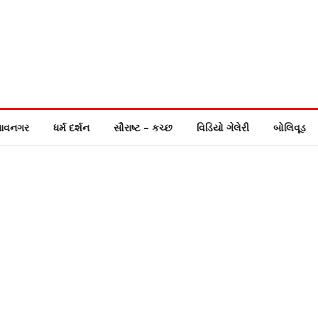
ાવનગર
ધર્મ દર્શન
સૌરાષ્ટ – કચ્છ
વિડિયો ગેલેરી
બોલિવૂડ