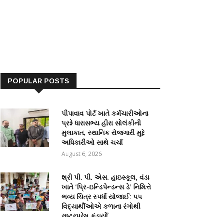
POPULAR POSTS
પીપાવાવ પોર્ટ ખાતે કર્મચારીઓના
પ્રશ્ને ધારાસભ્ય હીરા સોલંકીની
મુલાકાત, સ્થાનિક રોજગારી મુદ્દે
અધિકારીઓ સાથે ચર્ચા
August 6, 2026
શ્રી પી. પી. એસ. હાઇસ્કૂલ, વંડા
ખાતે ‘પ્રિ-ઇન્ડિપેન્ડન્સ ડે’ નિમિત્તે
ભવ્ય ચિત્ર સ્પર્ધા યોજાઈ: ૫૫
વિદ્યાર્થીઓએ કળાના રંગોથી
રાષ્ટ્રપ્રેમ કંડાર્યો