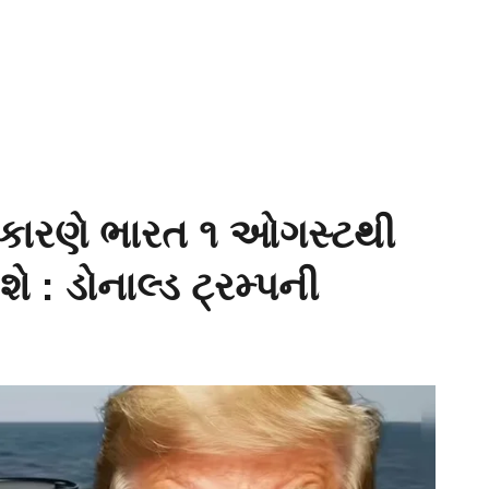
 કારણે ભારત ૧ ઓગસ્ટથી
 : ડોનાલ્ડ ટ્રમ્પની