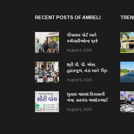
RECENT POSTS OF AMRELI
TREN
પીપાવાવ પોર્ટ ખાતે
કર્મચારીઓના પ્રશ્ને
ધારાસભ્ય હીરા સોલંકીની
August 6, 2026
મુલાકાત, સ્થાનિક
રોજગારી મુદ્દે અધિકારીઓ
શ્રી પી. પી. એસ.
સાથે ચર્ચા
હાઇસ્કૂલ, વંડા ખાતે ‘પ્રિ-
ઇન્ડિપેન્ડન્સ ડે’ નિમિત્તે
August 6, 2026
ભવ્ય ચિત્ર સ્પર્ધા યોજાઈ:
૫૫ વિદ્યાર્થીઓએ કળાના
લુવારા ગામમાં વિકાસની
રંગોથી રાષ્ટ્રપ્રેમ કંડાર્યો
ગંગા: સરપંચ અશોકભાઈ
બોરીચાના પ્રયાસોથી
August 6, 2026
₹18.50 લાખની ગ્રાન્ટ
મંજૂર