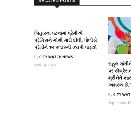
RELATED POSTS
બિહારના પટનામાં પ્રેમીએ
પ્રેમિકાને ગોળી મારી દીધી, પોલીસે
પ્રેમીને ૧૨ કલાકની ઝડપી પાડ્યો
By
CITY WATCH NEWS
રાહુલ ગાંધ
May 14, 2023
પર કોંગ્રેસન
શ્રીનેતે કહ્ય
અશક્ય છે.
By
CITY WA
September 17