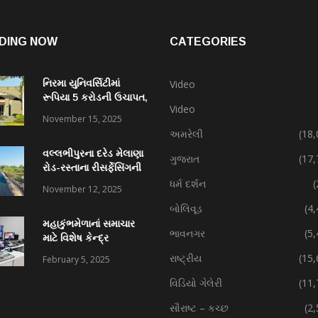
DING NOW
CATEGORIES
નિરમા યુનિવર્સિટીમાં
Video
રૂપિયા 5 કરોડની ઉચાપત,
Video
કર્મચારી સહિત 7 વિરુદ્ધ
November 15, 2025
ફરિયાદ
અમરેલી
(18,
વલ્લભીપુરના દરેડ મેલાણા
ગુજરાત
(17,
રોડ-રસ્તાના રીસર્ફેસિંગની
કામગીરી પ્રગતિમાં
ધર્મ દર્શન
(
November 12, 2025
બોલિવૂડ
(4
મહાકુંભમેળાનાં સમાચાર
ભાવનગર
(5
માટે વિશેષ કેન્દ્ર
રાષ્ટ્રીય
(15,
February 5, 2025
વિડિયો ગેલેરી
(11,
સૌરાષ્ટ – કચ્છ
(2