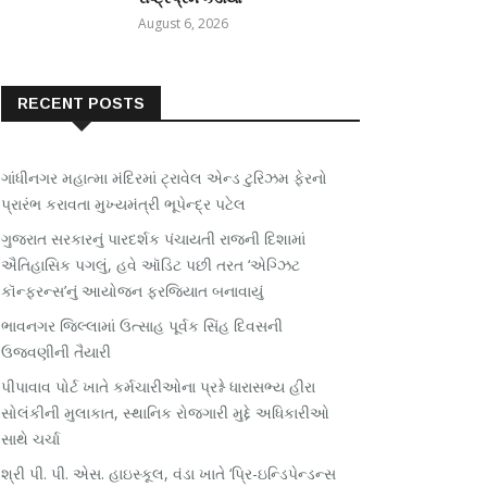
August 6, 2026
RECENT POSTS
ગાંધીનગર મહાત્મા મંદિરમાં ટ્રાવેલ એન્ડ ટુરિઝમ ફેરનો
પ્રારંભ કરાવતા મુખ્યમંત્રી ભૂપેન્દ્ર પટેલ
ગુજરાત સરકારનું પારદર્શક પંચાયતી રાજની દિશામાં
ઐતિહાસિક પગલું, હવે ઑડિટ પછી તરત ‘એગ્ઝિટ
કૉન્ફરન્સ’નું આયોજન ફરજિયાત બનાવાયું
ભાવનગર જિલ્લામાં ઉત્સાહ પૂર્વક સિંહ દિવસની
ઉજવણીની તૈયારી
પીપાવાવ પોર્ટ ખાતે કર્મચારીઓના પ્રશ્ને ધારાસભ્ય હીરા
સોલંકીની મુલાકાત, સ્થાનિક રોજગારી મુદ્દે અધિકારીઓ
સાથે ચર્ચા
શ્રી પી. પી. એસ. હાઇસ્કૂલ, વંડા ખાતે ‘પ્રિ-ઇન્ડિપેન્ડન્સ