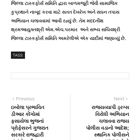
જિલ્લા ટાસ્કફોર્સ સમિતિ દ્વારા બાળમજૂરી જેવી સામાજિક
કુપ્રથાને નાબૂદ કરવા માટે સતત દેખરેખ અને સઘન તપાસ
અભિયાન ચલાવવામાં આવી રહ્યું છે. તેમ મદદનીશ
શ્રમઆયુક્તશ્રી એમ.એચ.પરમાર અને સભ્ય સચિવશ્રી
જિલ્લા ટાસ્કફોર્સ સમિતિ અમરેલીએ એક યાદીમાં જણાવ્યું છે.
TAGS:
Post
Previous
Next
Previous
Next
post:
post:
ઇબોલા પ્રભાવિત
રાજ્યવ્યાપી ડ્રગ્સ
navigation
ડીઆર કોંગોમાં
વિરોધી અભિયાન
ફસાયેલા ભુજનાં
ચલાવવા રાજ્ય
પ્રોફેસરને ગુજરાત
પોલીસ વડાનો આદેશ;
સરકારે રાજદ્વારી
સ્થાનિક પોલીસને