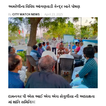
અમરેલીના વિવિધ આંગણવાડી કેન્દ્ર ખાતે પોષણ
By
CITY WATCH NEWS
April 23, 2025
દામનગર પી એસ આઈ એચ એચ સેગુલીયા ની અધ્યક્ષતા
માં શાંતિ સમિતિ￼