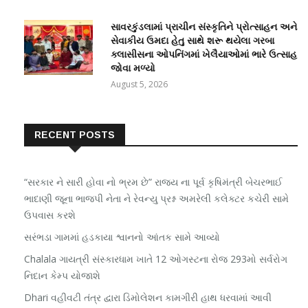
સાવરકુંડલામાં પ્રાચીન સંસ્કૃતિને પ્રોત્સાહન અને
સેવાકીય ઉમદા હેતુ સાથે શરૂ થયેલા ગરબા
ક્લાસીસના ઓપનિંગમાં ખેલૈયાઓમાં ભારે ઉત્સાહ
જોવા મળ્યો
August 5, 2026
RECENT POSTS
“સરકાર ને સારી હોવા નો ભ્રમ છે” રાજ્ય ના પૂર્વ કૃષિમંત્રી બેચરભાઈ
ભાદાણી જૂના ભાજપી નેતા ને રેવન્યુ પ્રશ્ન અમરેલી કલેક્ટર કચેરી સામે
ઉપવાસ કરશે
સરંભડા ગામમાં હડકાયા શ્વાનનો આંતક સામે આવ્યો
Chalala ગાયત્રી સંસ્કારધામ ખાતે 12 ઓગસ્ટના રોજ 293મો સર્વરોગ
નિદાન કેમ્પ યોજાશે
Dhari વહીવટી તંત્ર દ્વારા ડિમોલેશન કામગીરી હાથ ધરવામાં આવી