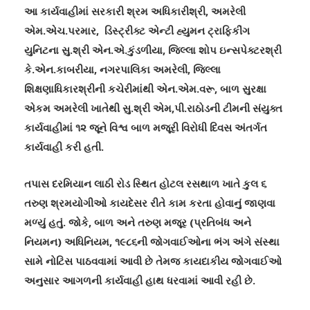
આ કાર્યવાહીમાં સરકારી શ્રમ અધિકારીશ્રી
,
અમરેલી
એમ.એચ.પરમાર
,
ડિસ્ટ્રીક્ટ એન્ટી હ્યુમન ટ્રાફિકીંગ
યુનિટના સુ.શ્રી એન.એ.કુંડળીયા
,
જિલ્લા શોપ ઇન્સપેક્ટરશ્રી
કે.એન.કાબરીયા
,
નગરપાલિકા અમરેલી
,
જિલ્લા
શિક્ષણાધિકારશ્રીની કચેરીમાંથી એન.એમ.વરૂ
,
બાળ સુરક્ષા
એકમ અમરેલી ખાતેથી સુ.શ્રી એમ
,
પી.રાઠોડની ટીમની સંયુક્ત
કાર્યવાહીમાં ૧૨ જૂને વિશ્વ બાળ મજૂરી વિરોધી દિવસ અંતર્ગત
કાર્યવાહી કરી હતી.
તપાસ દરમિયાન લાઠી રોડ સ્થિત હોટલ રસથાળ ખાતે કુલ ૬
તરુણ શ્રમયોગીઓ કાયદેસર રીતે કામ કરતા હોવાનું જાણવા
મળ્યું હતું. જોકે
,
બાળ અને તરુણ મજૂર (પ્રતિબંધ અને
નિયમન) અધિનિયમ
,
૧૯૮૬ની જોગવાઈઓના ભંગ અંગે સંસ્થા
સામે નોટિસ પાઠવવામાં આવી છે તેમજ કાયદાકીય જોગવાઈઓ
અનુસાર આગળની કાર્યવાહી હાથ ધરવામાં આવી રહી છે.