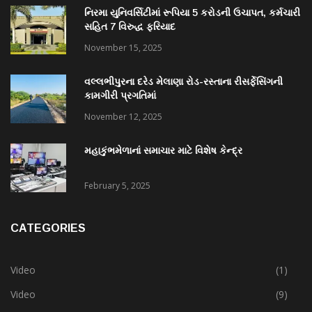
નિરમા યુનિવર્સિટીમાં રૂપિયા 5 કરોડની ઉચાપત, કર્મચારી
સહિત 7 વિરુદ્ધ ફરિયાદ
November 15, 2025
વલ્લભીપુરના દરેડ મેલાણા રોડ-રસ્તાના રીસર્ફેસિંગની
કામગીરી પ્રગતિમાં
November 12, 2025
મહાકુંભમેળાનાં સમાચાર માટે વિશેષ કેન્દ્ર
February 5, 2025
CATEGORIES
Video
(1)
Video
(9)