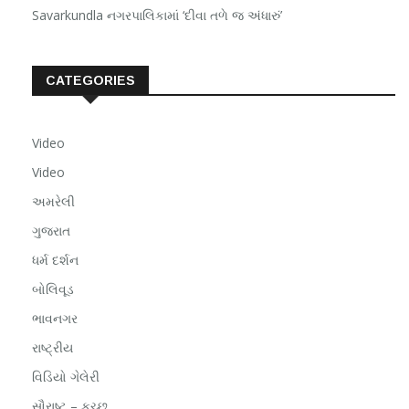
Savarkundla નગરપાલિકામાં ‘દીવા તળે જ અંધારું’
CATEGORIES
Video
Video
અમરેલી
ગુજરાત
ધર્મ દર્શન
બોલિવૂડ
ભાવનગર
રાષ્ટ્રીય
વિડિયો ગેલેરી
સૌરાષ્ટ – કચ્છ