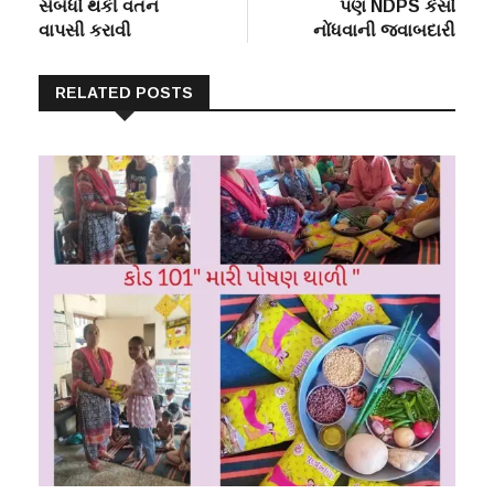
સંબંધો થકી વતન
પણ NDPS કેસો
વાપસી કરાવી
નોંધવાની જવાબદારી
RELATED POSTS