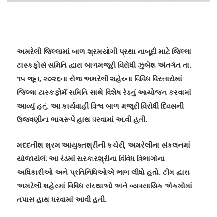
અમરેલી જિલ્લામાં બાળ શ્રમયોગી પ્રથા નાબૂદી માટે જિલ્લા
ટાસ્કફોર્સ સમિતિ દ્વારા બાળમજૂરી વિરોધી ઝુંબેશ અંતર્ગત તા.
૧૫ જૂન
,
૨૦૨૬ના રોજ અમરેલી શહેરના વિવિધ વિસ્તારોમાં
જિલ્લા ટાસ્કફોર્મ સમિતિ સાથે વિશેષ રેડનું આયોજન કરવામાં
આવ્યું હતું. આ કાર્યવાહી વિશ્વ બાળ મજૂરી વિરોધી દિવસની
ઉજવણીના ભાગરૂપે હાથ ધરવામાં આવી હતી.
મદદનીશ શ્રમ આયુક્તશ્રીની કચેરી
,
અમરેલીના સંકલનમાં
યોજાયેલી આ રેડમાં સરકારશ્રીના વિવિધ વિભાગોના
અધિકારીઓ અને પ્રતિનિધિઓએ ભાગ લીધો હતો. ટીમ દ્વારા
અમરેલી શહેરમાં વિવિધ સંસ્થાઓ અને વ્યવસાયિક એકમોમાં
તપાસ હાથ ધરવામાં આવી હતી.