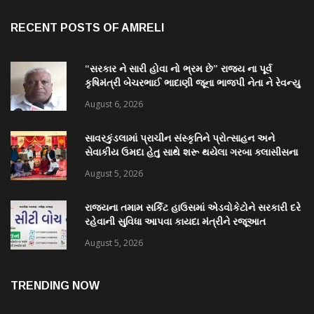
RECENT POSTS OF AMRELI
“સરકાર ને સારી હોવા નો ભ્રમ છે” રાજ્ય ના પૂર્વ
કૃષિમંત્રી બેચરભાઈ ભાદાણી જૂના ભાજપી નેતા ને રેવન્યુ
પ્રશ્ન અમરેલી કલેક્ટર કચેરી સામે ઉપવાસ કરશે
August 6, 2026
સાવરકુંડલામાં પ્રાચીન સંસ્કૃતિને પ્રોત્સાહન અને
સેવાકીય ઉમદા હેતુ સાથે શરૂ થયેલા ગરબા ક્લાસીસના
ઓપનિંગમાં ખેલૈયાઓમાં ભારે ઉત્સાહ જોવા મળ્યો
August 5, 2026
રાજ્યના તમામ સર્કિટ હાઉસમાં એડવોકેટોને સરકારી દરે
રહેવાની સુવિધા આપવા કાયદા મંત્રીને રજૂઆત
August 5, 2026
TRENDING NOW