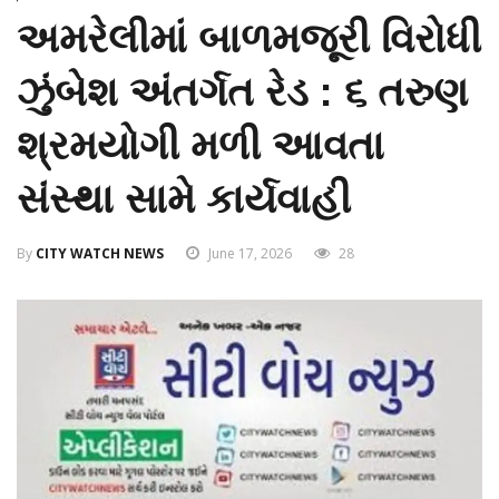
અમરેલીમાં બાળમજૂરી વિરોધી
ઝુંબેશ અંતર્ગત રેડ : ૬ તરુણ
શ્રમયોગી મળી આવતા
સંસ્થા સામે કાર્યવાહી
By
CITY WATCH NEWS
June 17, 2026
28