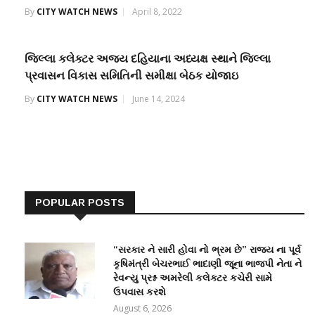
By
CITY WATCH NEWS
April 8, 2022
જિલ્લા કલેક્ટર અજય દહિયાના અધ્યક્ષ સ્થાને જિલ્લા
પ્રવાસન વિકાસ સમિતિની સમીક્ષા બેઠક યોજાઇ
By
CITY WATCH NEWS
June 14, 2024
POPULAR POSTS
“સરકાર ને સારી હોવા નો ભ્રમ છે” રાજ્ય ના પૂર્વ
કૃષિમંત્રી બેચરભાઈ ભાદાણી જૂના ભાજપી નેતા ને
રેવન્યુ પ્રશ્ન અમરેલી કલેક્ટર કચેરી સામે
ઉપવાસ કરશે
August 6, 2026