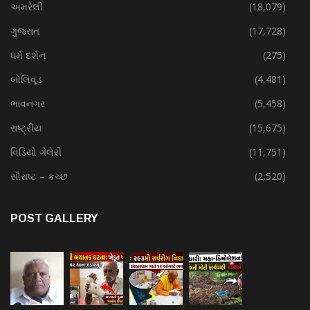
અમરેલી
(18,079)
ગુજરાત
(17,728)
ધર્મ દર્શન
(275)
બોલિવૂડ
(4,481)
ભાવનગર
(5,458)
રાષ્ટ્રીય
(15,675)
વિડિયો ગેલેરી
(11,751)
સૌરાષ્ટ – કચ્છ
(2,520)
POST GALLERY