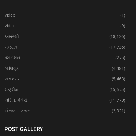
Video
(1)
Video
(9)
અમરેલી
(18,126)
ગુજરાત
(17,736)
ધર્મ દર્શન
(275)
બોલિવૂડ
(4,481)
ભાવનગર
(5,463)
રાષ્ટ્રીય
(15,675)
વિડિયો ગેલેરી
(11,773)
સૌરાષ્ટ – કચ્છ
(2,521)
POST GALLERY