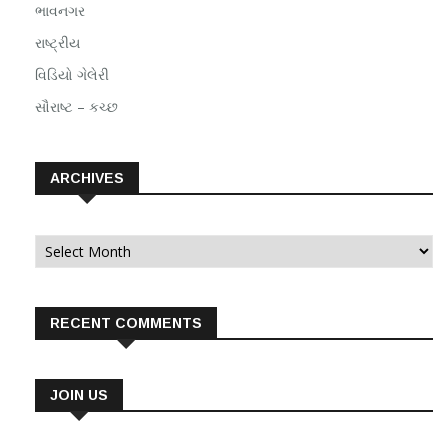
ભાવનગર
રાષ્ટ્રીય
વિડિયો ગેલેરી
સૌરાષ્ટ – કચ્છ
ARCHIVES
Archives
RECENT COMMENTS
JOIN US