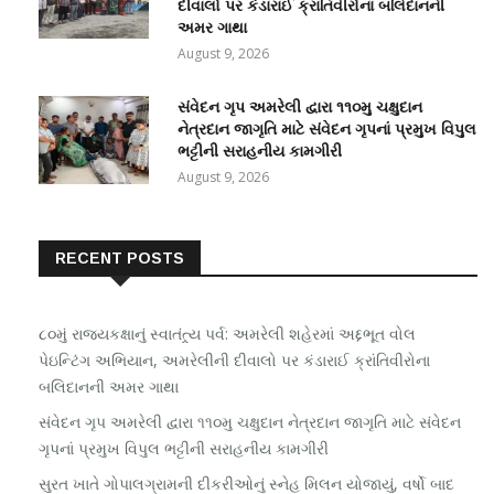
દીવાલો પર કંડારાઈ ક્રાંતિવીરોના બલિદાનની
અમર ગાથા
August 9, 2026
સંવેદન ગૃપ અમરેલી દ્વારા ૧૧૦મુ ચક્ષુદાન
નેત્રદાન જાગૃતિ માટે સંવેદન ગૃપનાં પ્રમુખ વિપુલ
ભટ્ટીની સરાહનીય કામગીરી
August 9, 2026
RECENT POSTS
૮૦મું રાજ્યકક્ષાનું સ્વાતંત્ર્ય પર્વ: અમરેલી શહેરમાં અદ્દભૂત વોલ
પેઇન્ટિંગ અભિયાન, અમરેલીની દીવાલો પર કંડારાઈ ક્રાંતિવીરોના
બલિદાનની અમર ગાથા
સંવેદન ગૃપ અમરેલી દ્વારા ૧૧૦મુ ચક્ષુદાન નેત્રદાન જાગૃતિ માટે સંવેદન
ગૃપનાં પ્રમુખ વિપુલ ભટ્ટીની સરાહનીય કામગીરી
સુરત ખાતે ગોપાલગ્રામની દીકરીઓનું સ્નેહ મિલન યોજાયું, વર્ષો બાદ