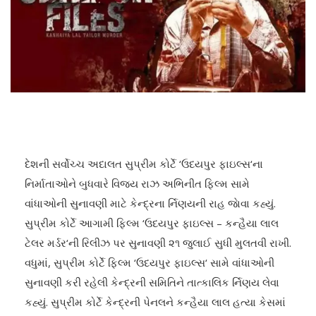
દેશની સર્વોચ્ચ અદાલત સુપ્રીમ કોર્ટે ‘ઉદયપુર ફાઇલ્સ‘ના
નિર્માતાઓને બુધવારે વિજય રાઝ અભિનીત ફિલ્મ સામે
વાંધાઓની સુનાવણી માટે કેન્દ્રના ર્નિણયની રાહ જાેવા કહ્યું.
સુપ્રીમ કોર્ટે આગામી ફિલ્મ ‘ઉદયપુર ફાઇલ્સ – કન્હૈયા લાલ
ટેલર મર્ડર‘ની રિલીઝ પર સુનાવણી ૨૧ જુલાઈ સુધી મુલતવી રાખી.
વધુમાં, સુપ્રીમ કોર્ટે ફિલ્મ ‘ઉદયપુર ફાઇલ્સ‘ સામે વાંધાઓની
સુનાવણી કરી રહેલી કેન્દ્રની સમિતિને તાત્કાલિક ર્નિણય લેવા
કહ્યું. સુપ્રીમ કોર્ટે કેન્દ્રની પેનલને કન્હૈયા લાલ હત્યા કેસમાં