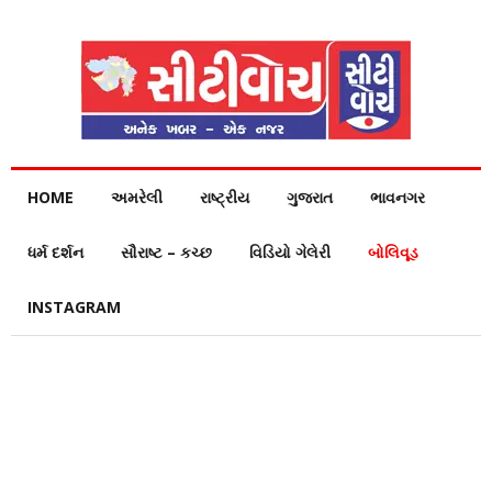
HOME
અમરેલી
રાષ્ટ્રીય
ગુજરાત
ભાવનગર
ધર્મ દર્શન
સૌરાષ્ટ – કચ્છ
વિડિયો ગેલેરી
બોલિવૂડ
INSTAGRAM