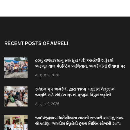
RECENT POSTS OF AMRELI
૮૦મું રાજ્યકક્ષાનું સ્વાતંત્ર્ય પર્વ: અમરેલી શહેરમાં
અદ્દભૂત વોલ પેઇન્ટિંગ અભિયાન, અમરેલીની દીવાલો પર
કંડારાઈ ક્રાંતિવીરોના બલિદાનની અમર ગાથા
August 9, 2026
સંવેદન ગૃપ અમરેલી દ્વારા ૧૧૦મુ ચક્ષુદાન નેત્રદાન
જાગૃતિ માટે સંવેદન ગૃપનાં પ્રમુખ વિપુલ ભટ્ટીની
સરાહનીય કામગીરી
August 9, 2026
જાદવજીબાપા ધામેલીયાના નામની સરકારી શાળાનું ભવ્ય
લોકાર્પણ, જગદીશ ત્રિવેદી દ્રારા નિર્મિત સોળમી શાળા