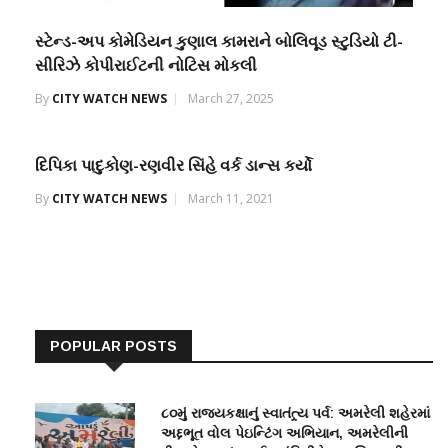
સ્ટેન્ડ-અપ કોમેડિયન કુણાલ કામરાને બોલિવૂડ સ્ટુડિયો ટી-
સીરિઝે કોપીરાઈટની નોટિસ મોકલી
By
CITY WATCH NEWS
March 27, 2025
દિપિકા પાદુકોણ-રણવીર સિંહે વર્ક ડાન્સ કર્યો
By
CITY WATCH NEWS
March 11, 2021
POPULAR POSTS
૮૦મું રાજ્યકક્ષાનું સ્વાતંત્ર્ય પર્વ: અમરેલી શહેરમાં
અદ્દભૂત વોલ પેઇન્ટિંગ અભિયાન, અમરેલીની