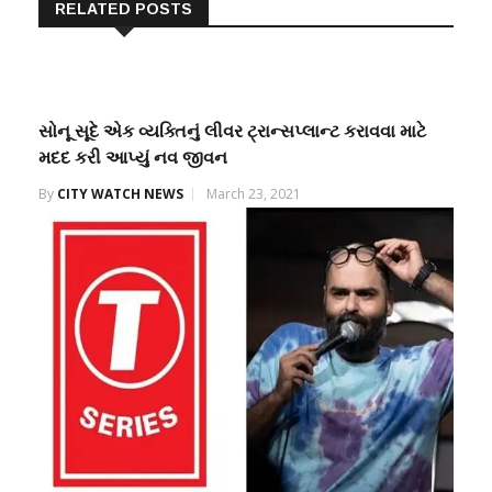
RELATED POSTS
સોનૂ સૂદે એક વ્યક્તિનું લીવર ટ્રાન્સપ્લાન્ટ કરાવવા માટે
મદદ કરી આપ્યું નવ જીવન
By
CITY WATCH NEWS
March 23, 2021