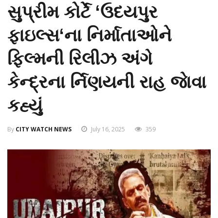
સુપ્રીમ કોર્ટે ‘ઉદયપુર
ફાઇલ્સ‘ના નિર્માતાઓને
ફિલ્મની રિલીઝ અંગે
કેન્દ્રના ર્નિણયની રાહ જાેવા
કહ્યું
By
CITY WATCH NEWS
July 16, 2025
359