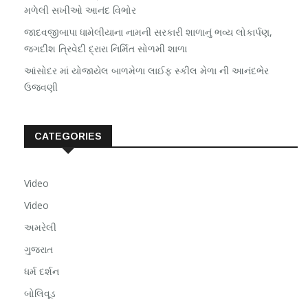
મળેલી સખીઓ આનંદ વિભોર
જાદવજીબાપા ધામેલીયાના નામની સરકારી શાળાનું ભવ્ય લોકાર્પણ,
જગદીશ ત્રિવેદી દ્રારા નિર્મિત સોળમી શાળા
આંસોદર માં યોજાયેલ બાળમેળા લાઈફ સ્કીલ મેળા ની આનંદભેર
ઉજવણી
CATEGORIES
Video
Video
અમરેલી
ગુજરાત
ધર્મ દર્શન
બોલિવૂડ