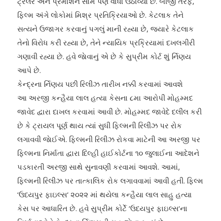
ટ્રેલર અને પ્રમોશન સામે પણ વાંધો ઉઠાવ્યો છે. બીજી તરફ,
ફિલ્મ અંગે લોકોમાં મિશ્ર પ્રતિક્રિયાઓ છે. કેટલાક તેને
સત્યને ઉજાગર કરવાનું પગલું માની રહ્યા છે, જ્યારે કેટલાક
તેનો વિરોધ કરી રહ્યા છે, તેને ન્યાયિક પ્રક્રિયામાં દખલગીરી
ગણાવી રહ્યા છે. હવે જાેવાનું એ છે કે સુપ્રીમ કોર્ટ શું ર્નિણય
આપે છે.
કેન્દ્રના ર્નિણય પછી રિલીઝ તારીખ નક્કી કરવામાં આવશે
આ અરજી કન્હૈયા લાલ હત્યા કેસના ૮મા આરોપી મોહમ્મદ
જાવેદ દ્વારા દાખલ કરવામાં આવી છે. મોહમ્મદ જાવેદે દલીલ કરી
છે કે ટ્રાયલ પૂર્ણ થાય ત્યાં સુધી ફિલ્મની રિલીઝ પર રોક
લગાવવી જાેઈએ. ફિલ્મની રિલીઝ રોકવા માટેની આ અરજી પર
ફિલ્મના નિર્માતા દ્વારા દિલ્હી હાઈકોર્ટના ૧૦ જુલાઈના આદેશને
પડકારતી અરજી સાથે સુનાવણી કરવામાં આવશે. આમાં,
ફિલ્મની રિલીઝ પર તાત્કાલિક રોક લગાવવામાં આવી હતી. ફિલ્મ
‘ઉદયપુર ફાઇલ્સ‘ ૨૦૨૨ માં થયેલા કન્હૈયા લાલ સાહુ હત્યા
કેસ પર આધારિત છે. હવે સુપ્રીમ કોર્ટે ‘ઉદયપુર ફાઇલ્સ‘ના