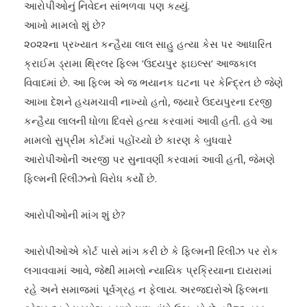
આરોપીઓનું નિવેદન સાંભળવા પણ કહ્યું.
આખો મામલો શું છે?
૨૦૨૨ના પ્રખ્યાત કન્હૈયા લાલ સાહુ હત્યા કેસ પર આધારિત
ક્રાઈમ ડ્રામા થ્રિલર ફિલ્મ ‘ઉદયપુર ફાઇલ્સ‘ આજકાલ
વિવાદમાં છે. આ ફિલ્મ એ જ ભયાનક ઘટના પર કેન્દ્રિત છે જેણે
આખા દેશને હચમચાવી નાખ્યો હતો, જ્યારે ઉદયપુરના દરજી
કન્હૈયા લાલની ધોળા દિવસે હત્યા કરવામાં આવી હતી. હવે આ
મામલો સુપ્રીમ કોર્ટમાં પહોંચ્યો છે કારણ કે બુધવારે
આરોપીઓની અરજી પર સુનાવણી કરવામાં આવી હતી, જેમણે
ફિલ્મની રિલીઝનો વિરોધ કર્યો છે.
આરોપીઓની માંગ શું છે?
આરોપીઓએ કોર્ટ પાસે માંગ કરી છે કે ફિલ્મની રિલીઝ પર રોક
લગાવવામાં આવે, જેથી મામલો ન્યાયિક પ્રક્રિયાના દાયરામાં
રહે અને સમાજમાં પૂર્વગ્રહ ન ફેલાય. અરજદારોએ ફિલ્મના