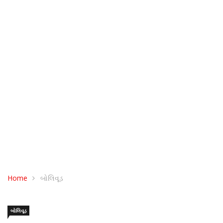
Home
બોલિવૂડ
બોલિવૂડ