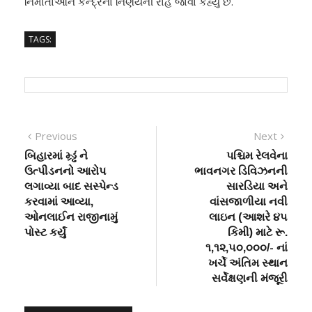
નિર્માતાઓને કેન્દ્રના ર્નિણયની રાહ જાેવા કહ્યું છે.
TAGS:
Post
Previous
Next
Previous
Next
post:
post:
બિહારમાં મ્ર્ડ્ઢં ને
પશ્ચિમ રેલવેના
navigation
ઉત્પીડનનો આરોપ
ભાવનગર ડિવિઝનની
લગાવ્યા બાદ સસ્પેન્ડ
સારડિયા અને
કરવામાં આવ્યા,
વાંસજાળીયા નવી
ઓનલાઈન રાજીનામું
લાઇન (આશરે ૪૫
પોસ્ટ કર્યું
કિમી) માટે રૂ.
૧,૧૨,૫૦,૦૦૦/- નાં
ખર્ચે અંતિમ સ્થાન
સર્વેક્ષણની મંજૂરી