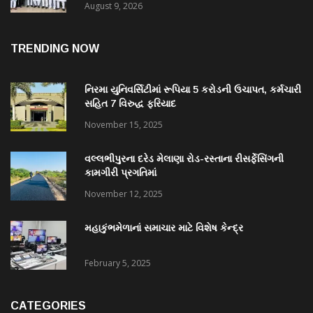
August 9, 2026
TRENDING NOW
નિરમા યુનિવર્સિટીમાં રૂપિયા 5 કરોડની ઉચાપત, કર્મચારી
સહિત 7 વિરુદ્ધ ફરિયાદ
November 15, 2025
વલ્લભીપુરના દરેડ મેલાણા રોડ-રસ્તાના રીસર્ફેસિંગની
કામગીરી પ્રગતિમાં
November 12, 2025
મહાકુંભમેળાનાં સમાચાર માટે વિશેષ કેન્દ્ર
February 5, 2025
CATEGORIES