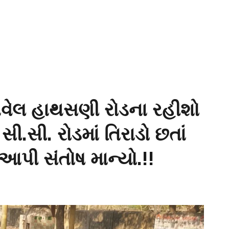
આવેલ હાથસણી રોડના રહીશો
સી.સી. રોડમાં તિરાડો છતાં
 આપી સંતોષ માન્યો.!!