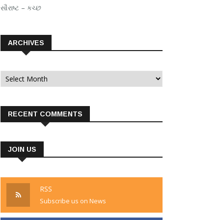
સૌરાષ્ટ – કચ્છ
ARCHIVES
Archives
RECENT COMMENTS
JOIN US
RSS
Subscribe us on News