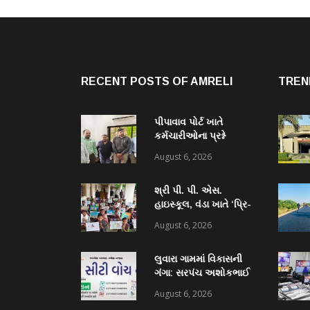
RECENT POSTS OF AMRELI
TREN
પીપાવાવ પોર્ટ ખાતે
કર્મચારીઓના પ્રશ્ને
ધારાસભ્ય હીરા સોલંકીની
August 6, 2026
મુલાકાત, સ્થાનિક
રોજગારી મુદ્દે અધિકારીઓ
શ્રી પી. પી. એસ.
સાથે ચર્ચા
હાઇસ્કૂલ, વંડા ખાતે ‘પ્રિ-
ઇન્ડિપેન્ડન્સ ડે’ નિમિત્તે
August 6, 2026
ભવ્ય ચિત્ર સ્પર્ધા યોજાઈ:
૫૫ વિદ્યાર્થીઓએ કળાના
લુવારા ગામમાં વિકાસની
રંગોથી રાષ્ટ્રપ્રેમ કંડાર્યો
ગંગા: સરપંચ અશોકભાઈ
બોરીચાના પ્રયાસોથી
August 6, 2026
₹18.50 લાખની ગ્રાન્ટ