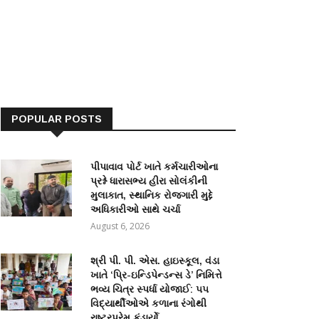
POPULAR POSTS
પીપાવાવ પોર્ટ ખાતે કર્મચારીઓના
પ્રશ્ને ધારાસભ્ય હીરા સોલંકીની
મુલાકાત, સ્થાનિક રોજગારી મુદ્દે
અધિકારીઓ સાથે ચર્ચા
August 6, 2026
શ્રી પી. પી. એસ. હાઇસ્કૂલ, વંડા
ખાતે ‘પ્રિ-ઇન્ડિપેન્ડન્સ ડે’ નિમિત્તે
ભવ્ય ચિત્ર સ્પર્ધા યોજાઈ: ૫૫
વિદ્યાર્થીઓએ કળાના રંગોથી
રાષ્ટ્રપ્રેમ કંડાર્યો