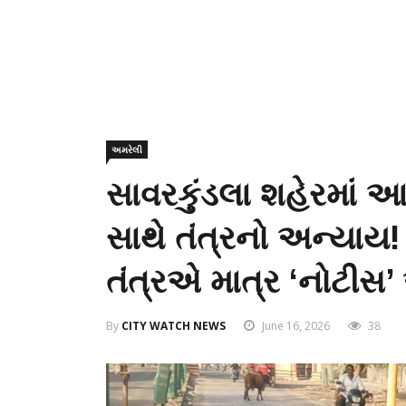
અમરેલી
સાવરકુંડલા શહેરમાં 
સાથે તંત્રનો અન્યાય! 
તંત્રએ માત્ર ‘નોટીસ’
By
CITY WATCH NEWS
June 16, 2026
38