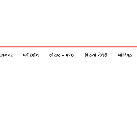
ાવનગર
ધર્મ દર્શન
સૌરાષ્ટ – કચ્છ
વિડિયો ગેલેરી
બોલિવૂડ