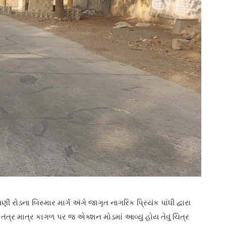
રોડના બિસ્માર માર્ગ અંગે જાગૃત નાગરિક પ્રિયંક પાંધી દ્વારા
તંત્ર માત્ર કાગળ પર જ એક્શન મોડમાં આવ્યું હોય તેવું ચિત્ર