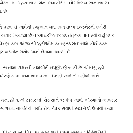
જોડતા આ મહત્વના માર્ગની કામગીરીમાં ઘોર વિલંબ અને નબળા
ો છે.
MO ને કરવામાં આવેલી રજુઆત બાદ કાર્યપાલક ઈજનેરની કચેરી
વામાં આવ્યો છે તે આશ્ચર્યજનક છે. તંત્રએ પોતે સ્વીકાર્યું છે કે
, કોન્ટ્રાક્ટર એજન્સી ‘હરીઓમ કન્સ્ટ્રકશન’ સામે કોઈ કડક
ત્ર પાઠવીને સંતોષ માની લેવામાં આવ્યો છે.
્તામાં ડામરની કામગીરી સંપૂર્ણપણે બાકી છે. ચોમાસું હવે
 ધોરણે ડામર કામ શરૂ કરવામાં નહીં આવે તો રહીશો અને
ી જતા હોય, તો હાથસણી રોડ સાથે જ કેમ આવો ઓરમાયો વ્યવહાર
ક્સ ભરતા નાગરિકો નથી? તેવા વેધક સવાલો સ્થાનિકો ઉઠાવી રહ્યા
ંધી દ્વારા સ્થાનિક ધારાસભ્યશ્રીને પણ સમગ્ર પરિસ્થિતિથી