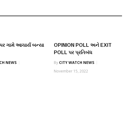
ાપર ગામે આચાર્ય બન્યા
OPINION POLL અને EXIT
POLL પર પ્રતિબંધ
TCH NEWS
By
CITY WATCH NEWS
November 15, 2022