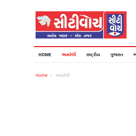
HOME
અમરેલી
રાષ્ટ્રીય
ગુજરાત
ભ
Home
અમરેલી