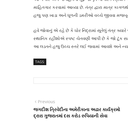
માહિતગાર કરવામાં આવ્યા છે. તંત્ર દ્વારા માત્ર કા
હજુ પણ ખાડા અને ધૂળની ડમરીઓ વચ્ચે જીવવા મજબૂર
હવે જોવાનું એ રહે છે કે ઘોર નિદ્રામાં સૂતેલું તંત્ર ક્યા
સ્થાનિક રહીશોએ સ્પષ્ટ ચેતવણી આપી છે કે જો ટૂંક સમ
આ લડતને હજુ ઉચ્ચ સ્તરે લઈ જવામાં આવશે અને ન્યા
TAGS:
Post
Previous
Previous
post:
જગદીશ ત્રિવેદીના અમેરીકાના અઢાર કાર્યક્રમો
navigation
દ્રારા ગુજરાતમાં દસ કરોડ રુપિયાની સેવા