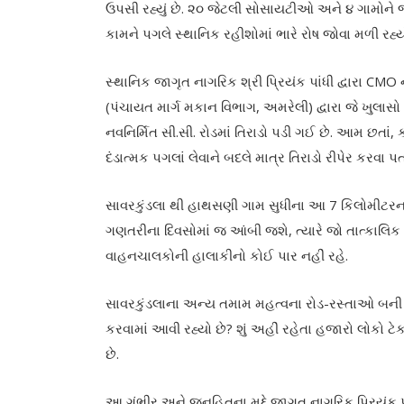
ઉપસી રહ્યું છે. ૨૦ જેટલી સોસાયટીઓ અને ૪ ગામોને 
કામને પગલે સ્થાનિક રહીશોમાં ભારે રોષ જોવા મળી રહ્ય
સ્થાનિક જાગૃત નાગરિક શ્રી પ્રિયંક પાંધી દ્વારા C
(પંચાયત માર્ગ મકાન વિભાગ, અમરેલી) દ્વારા જે ખુલાસો કર
નવનિર્મિત સી.સી. રોડમાં તિરાડો પડી ગઈ છે. આમ છતાં
દંડાત્મક પગલાં લેવાને બદલે માત્ર તિરાડો રીપેર કરવા પ
સાવરકુંડલા થી હાથસણી ગામ સુધીના આ 7 કિલોમીટરના રસ
ગણતરીના દિવસોમાં જ આંબી જશે, ત્યારે જો તાત્કાલિક
વાહનચાલકોની હાલાકીનો કોઈ પાર નહીં રહે.
સાવરકુંડલાના અન્ય તમામ મહત્વના રોડ-રસ્તાઓ બન
કરવામાં આવી રહ્યો છે? શું અહીં રહેતા હજારો લોકો ટે
છે.
આ ગંભીર અને જનહિતના મુદ્દે જાગૃત નાગરિક પ્રિયંક પા