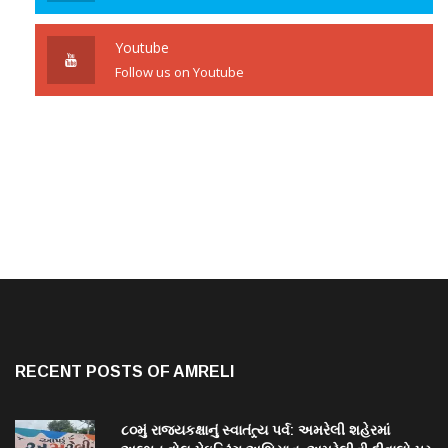
Youtube
Follow us on Youtube
RECENT POSTS OF AMRELI
૮૦મું રાજ્યકક્ષાનું સ્વાતંત્ર્ય પર્વ: અમરેલી શહેરમાં