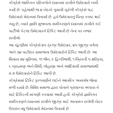
કોંગ્રેસે જાતિગત પરિબળોને ધ્યાનમાં રાખીને ઉમેદવારો નક્કી
કર્યાં છે. પહેલાથી જ ૪ બેઠકો ગુમાવી ચૂકેલી કોંગ્રેસે ૧૮૮
ઉમેદવારો મેદાનમાં ઉતાર્યા છે. હવે ઉમેદવારનું ચિત્ર સ્પષ્ટ થઈ
ગયુ છે, ત્યારે જ્ઞાતિ મુજબના સમીકરણને ધ્યાનમાં રાખીને કંઈ
પાર્ટીએ કેટલા ઉમેદવારને ટિકિટ આપી છે તેના પર નજર
રાખીએ.
આ ચૂંટણીમાં કોંગ્રેસે ૪૫ ર્ંમ્ઝ્ર ઉમેદવાર, ૪૫ જીઝ્ર વર્ગના
અને ૩૪ પાટીદાર સમાજના ઉમેદવારોને ટિકિટ આપી છે. આ
સિવાય ૨૪ મુસ્લિમ, ૧૧ જૈન, ૯ હિન્દીભાષી, ૧ ખ્રિસ્તી ૫ ક્ષત્રિય,
૬ બ્રાહ્મણ અને સિંધી, લોહાણા અને આદિવાસી સમાજમાંથી
૨-૨ ઉમેદવારોને ટિકિટ આપી છે.
કોંગ્રેસમાં ટિકિટ ફાળવણીને લઈને આંતરિક અસંતોષ જાેવા
મળી રહ્યો છે. વિવિધ સમાજ દ્વારા પોતાને પ્રાધાન્ય અપાય તે
માટે ટિકિટની માંગણી કરવામાં આવી હતી. કોંગ્રેસે જ્ઞાતિગત
સમીકરણને ધ્યાનમાં રાખીને જીઝ્ર માટે અનામત રાખેલી બેઠક
ઉપરાંત વધુ ઉમેદવારો મેદાનમાં ઉતાર્યા છે.