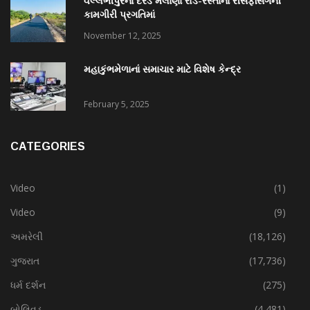
વલ્લભીપુરના દરેડ મેલાણા રોડ-રસ્તાના રીસર્ફેસિંગની
કામગીરી પ્રગતિમાં
November 12, 2025
મહાકુંભમેળાનાં સમાચાર માટે વિશેષ કેન્દ્ર
February 5, 2025
CATEGORIES
Video
(1)
Video
(9)
અમરેલી
(18,126)
ગુજરાત
(17,736)
ધર્મ દર્શન
(275)
બોલિવૂડ
(4,481)