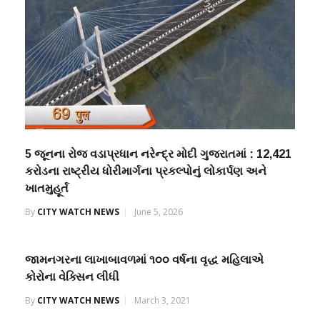
5 જૂનના રોજ વડાપ્રધાન નરેન્દ્ર મોદી ગુજરાતમાં : ₹12,421
કરોડના રાષ્ટ્રીય ધોરીમાર્ગના પ્રકલ્પોનું લોકાર્પણ અને
ખાતમુહૂર્ત
By
CITY WATCH NEWS
June 5, 2026
જામનગરના લાખાબાવળમાં ૧૦૦ વર્ષના વૃદ્ધ મહિલાએ
કોરોના વેક્સિન લીધી
By
CITY WATCH NEWS
March 3, 2021