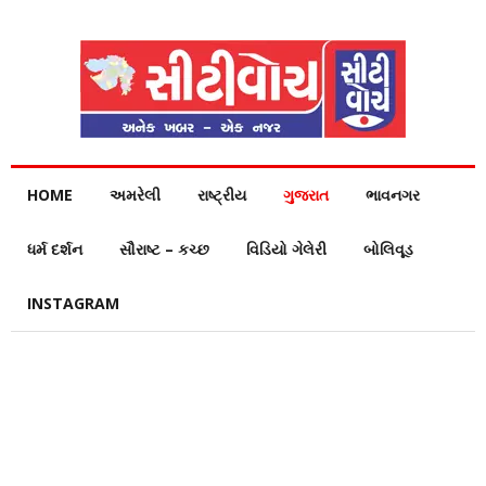
HOME
અમરેલી
રાષ્ટ્રીય
ગુજરાત
ભાવનગર
ધર્મ દર્શન
સૌરાષ્ટ – કચ્છ
વિડિયો ગેલેરી
બોલિવૂડ
INSTAGRAM