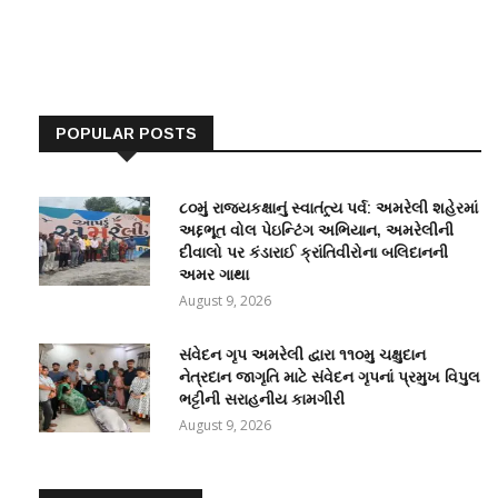
POPULAR POSTS
૮૦મું રાજ્યકક્ષાનું સ્વાતંત્ર્ય પર્વ: અમરેલી શહેરમાં
અદ્દભૂત વોલ પેઇન્ટિંગ અભિયાન, અમરેલીની
દીવાલો પર કંડારાઈ ક્રાંતિવીરોના બલિદાનની
અમર ગાથા
August 9, 2026
સંવેદન ગૃપ અમરેલી દ્વારા ૧૧૦મુ ચક્ષુદાન
નેત્રદાન જાગૃતિ માટે સંવેદન ગૃપનાં પ્રમુખ વિપુલ
ભટ્ટીની સરાહનીય કામગીરી
August 9, 2026