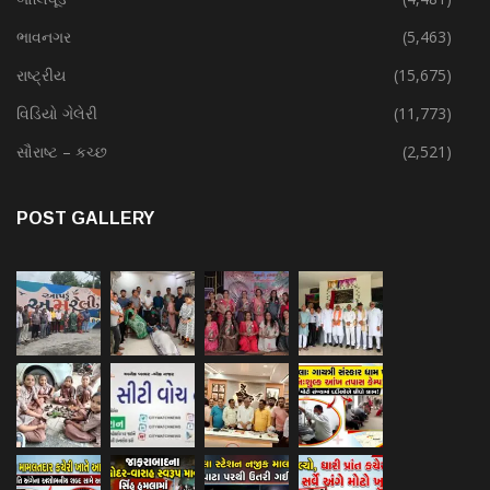
ભાવનગર
(5,463)
રાષ્ટ્રીય
(15,675)
વિડિયો ગેલેરી
(11,773)
સૌરાષ્ટ – કચ્છ
(2,521)
POST GALLERY