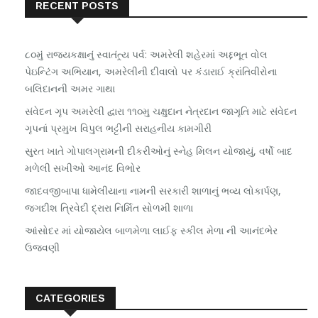
RECENT POSTS
૮૦મું રાજ્યકક્ષાનું સ્વાતંત્ર્ય પર્વ: અમરેલી શહેરમાં અદ્દભૂત વોલ
પેઇન્ટિંગ અભિયાન, અમરેલીની દીવાલો પર કંડારાઈ ક્રાંતિવીરોના
બલિદાનની અમર ગાથા
સંવેદન ગૃપ અમરેલી દ્વારા ૧૧૦મુ ચક્ષુદાન નેત્રદાન જાગૃતિ માટે સંવેદન
ગૃપનાં પ્રમુખ વિપુલ ભટ્ટીની સરાહનીય કામગીરી
સુરત ખાતે ગોપાલગ્રામની દીકરીઓનું સ્નેહ મિલન યોજાયું, વર્ષો બાદ
મળેલી સખીઓ આનંદ વિભોર
જાદવજીબાપા ધામેલીયાના નામની સરકારી શાળાનું ભવ્ય લોકાર્પણ,
જગદીશ ત્રિવેદી દ્રારા નિર્મિત સોળમી શાળા
આંસોદર માં યોજાયેલ બાળમેળા લાઈફ સ્કીલ મેળા ની આનંદભેર
ઉજવણી
CATEGORIES