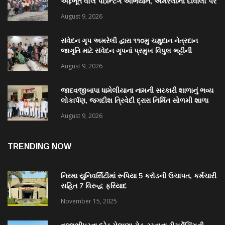
અદ્દભૂત વોલ પેઇન્ટિંગ અભિયાન, અમરેલીની દીવાલો પર
કંડારાઈ ક્રાંતિવીરોના બલિદાનની અમર ગાથા
August 9, 2026
સંવેદન ગૃપ અમરેલી દ્વારા ૧૧૦મુ ચક્ષુદાન નેત્રદાન
જાગૃતિ માટે સંવેદન ગૃપનાં પ્રમુખ વિપુલ ભટ્ટીની
સરાહનીય કામગીરી
August 9, 2026
જાદવજીબાપા ધામેલીયાના નામની સરકારી શાળાનું ભવ્ય
લોકાર્પણ, જગદીશ ત્રિવેદી દ્રારા નિર્મિત સોળમી શાળા
August 9, 2026
TRENDING NOW
નિરમા યુનિવર્સિટીમાં રૂપિયા 5 કરોડની ઉચાપત, કર્મચારી
સહિત 7 વિરુદ્ધ ફરિયાદ
November 15, 2025