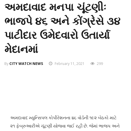
અમદાવાદ મનપા ચૂંટણીઃ
ભાજપે ૪૬ અને કોંગ્રેસે ૩૪
પાટીદાર ઉમેદવારો ઉતાર્યા
મેદાનમાં
By
CITY WATCH NEWS
February 11, 2021
299
અમદાવાદ મ્યુન્સિપલ કોર્પોરેશનના ૪૮ વોર્ડની ૧૯૨ બેઠકો માટે
૨૧ ફેબ્રુઆરીએ ચૂંટણી યોજવા જઈ રહી છે. જેમાં ભાજપ અને