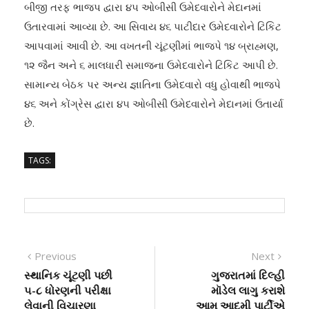
બીજી તરફ ભાજપ દ્વારા ૪૫ ઓબીસી ઉમેદવારોને મેદાનમાં
ઉતારવામાં આવ્યા છે. આ સિવાય ૪૬ પાટીદાર ઉમેદવારોને ટિકિટ
આપવામાં આવી છે. આ વખતની ચૂંટણીમાં ભાજપે ૧૪ બ્રાહ્મણ,
૧૨ જૈન અને ૬ માલધારી સમાજના ઉમેદવારોને ટિકિટ આપી છે.
સામાન્ય બેઠક પર અન્ય જ્ઞાતિના ઉમેદવારો વધુ હોવાથી ભાજપે
૪૬ અને કોંગ્રેસ દ્વારા ૪૫ ઓબીસી ઉમેદવારોને મેદાનમાં ઉતાર્યા
છે.
TAGS:
Post
Previous
Next
Previous
Next
post:
post:
સ્થાનિક ચૂંટણી પછી
ગુજરાતમાં દિલ્હી
navigation
૫-૮ ધોરણની પરીક્ષા
મૉડેલ લાગુ કરાશે
લેવાની વિચારણા
આમ આદમી પાર્ટીએ