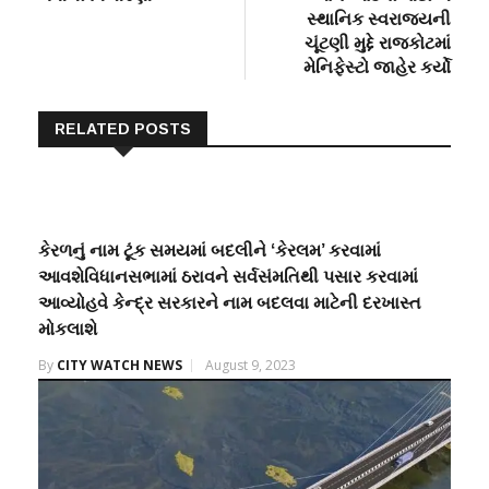
સ્થાનિક સ્વરાજ્યની
ચૂંટણી મુદ્દે રાજકોટમાં
મેનિફેસ્ટો જાહેર કર્યો
RELATED POSTS
કેરળનું નામ ટૂંક સમયમાં બદલીને ‘કેરલમ’ કરવામાં
આવશેવિધાનસભામાં ઠરાવને સર્વસંમતિથી પસાર કરવામાં
આવ્યોહવે કેન્દ્ર સરકારને નામ બદલવા માટેની દરખાસ્ત
મોકલાશે
By
CITY WATCH NEWS
August 9, 2023