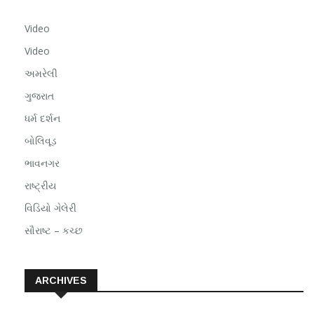
Video
Video
અમરેલી
ગુજરાત
ધર્મ દર્શન
બોલિવૂડ
ભાવનગર
રાષ્ટ્રીય
વિડિયો ગેલેરી
સૌરાષ્ટ – કચ્છ
ARCHIVES