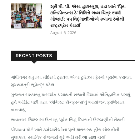
શ્રી પી. પી. એસ. હાઇસ્કૂલ, વંડા ખાતે ‘પ્રિ-
ઇન્ડિપેન્ડન્સ ડે’ નિમિત્તે ભવ્ય ચિત્ર સ્પર્ધા
યોજાઈ: ૫૫ વિદ્યાર્થીઓએ કળાના રંગોથી
રાષ્ટ્રપ્રેમ કંડાર્યો
August 6, 2026
RECENT POSTS
ગાંધીનગર મહાત્મા મંદિરમાં ટ્રાવેલ એન્ડ ટુરિઝમ ફેરનો પ્રારંભ કરાવતા
મુખ્યમંત્રી ભૂપેન્દ્ર પટેલ
ગુજરાત સરકારનું પારદર્શક પંચાયતી રાજની દિશામાં ઐતિહાસિક પગલું,
હવે ઑડિટ પછી તરત ‘એગ્ઝિટ કૉન્ફરન્સ’નું આયોજન ફરજિયાત
બનાવાયું
ભાવનગર જિલ્લામાં ઉત્સાહ પૂર્વક સિંહ દિવસની ઉજવણીની તૈયારી
પીપાવાવ પોર્ટ ખાતે કર્મચારીઓના પ્રશ્ને ધારાસભ્ય હીરા સોલંકીની
મુલાકાત, સ્થાનિક રોજગારી મુદ્દે અધિકારીઓ સાથે ચર્ચા