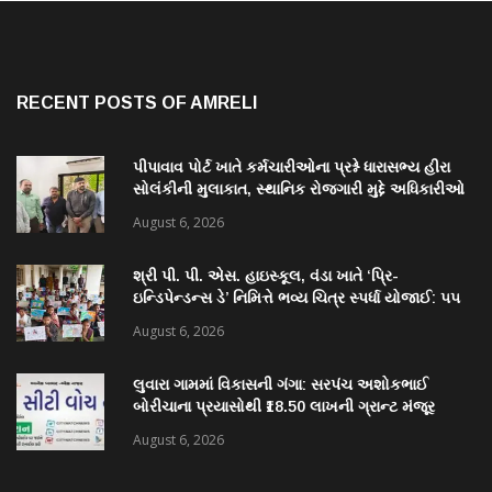
RECENT POSTS OF AMRELI
પીપાવાવ પોર્ટ ખાતે કર્મચારીઓના પ્રશ્ને ધારાસભ્ય હીરા
સોલંકીની મુલાકાત, સ્થાનિક રોજગારી મુદ્દે અધિકારીઓ
સાથે ચર્ચા
August 6, 2026
શ્રી પી. પી. એસ. હાઇસ્કૂલ, વંડા ખાતે ‘પ્રિ-
ઇન્ડિપેન્ડન્સ ડે’ નિમિત્તે ભવ્ય ચિત્ર સ્પર્ધા યોજાઈ: ૫૫
વિદ્યાર્થીઓએ કળાના રંગોથી રાષ્ટ્રપ્રેમ કંડાર્યો
August 6, 2026
લુવારા ગામમાં વિકાસની ગંગા: સરપંચ અશોકભાઈ
બોરીચાના પ્રયાસોથી ₹18.50 લાખની ગ્રાન્ટ મંજૂર
August 6, 2026