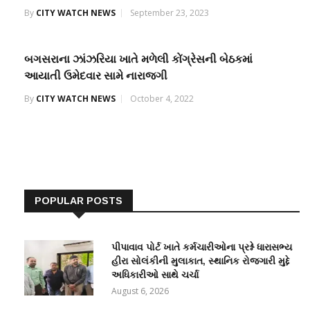
By
CITY WATCH NEWS
September 23, 2023
બગસરાના ઝાંઝરિયા ખાતે મળેલી કોંગ્રેસની બેઠકમાં
આયાતી ઉમેદવાર સામે નારાજગી
By
CITY WATCH NEWS
October 4, 2022
POPULAR POSTS
પીપાવાવ પોર્ટ ખાતે કર્મચારીઓના પ્રશ્ને ધારાસભ્ય
હીરા સોલંકીની મુલાકાત, સ્થાનિક રોજગારી મુદ્દે
અધિકારીઓ સાથે ચર્ચા
August 6, 2026