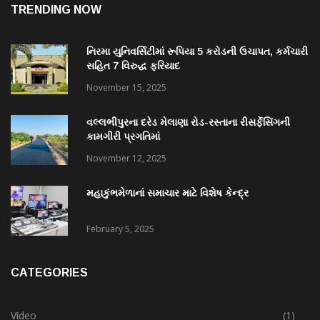
TRENDING NOW
નિરમા યુનિવર્સિટીમાં રૂપિયા 5 કરોડની ઉચાપત, કર્મચારી
સહિત 7 વિરુદ્ધ ફરિયાદ
November 15, 2025
વલ્લભીપુરના દરેડ મેલાણા રોડ-રસ્તાના રીસર્ફેસિંગની
કામગીરી પ્રગતિમાં
November 12, 2025
મહાકુંભમેળાનાં સમાચાર માટે વિશેષ કેન્દ્ર
February 5, 2025
CATEGORIES
Video
(1)