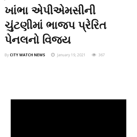
ખાંભા એપીએમસીની
ચુંટણીમાં ભાજપ પ્રેરિત
પેનલનો વિજય
By
CITY WATCH NEWS
January 19, 2021
367