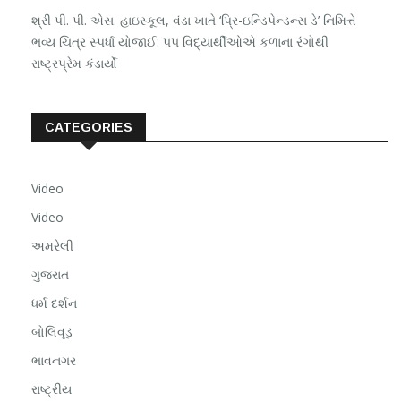
શ્રી પી. પી. એસ. હાઇસ્કૂલ, વંડા ખાતે ‘પ્રિ-ઇન્ડિપેન્ડન્સ ડે’ નિમિત્તે
ભવ્ય ચિત્ર સ્પર્ધા યોજાઈ: ૫૫ વિદ્યાર્થીઓએ કળાના રંગોથી
રાષ્ટ્રપ્રેમ કંડાર્યો
CATEGORIES
Video
Video
અમરેલી
ગુજરાત
ધર્મ દર્શન
બોલિવૂડ
ભાવનગર
રાષ્ટ્રીય