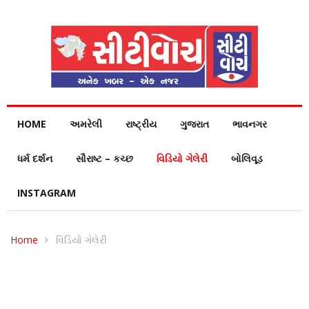
HOME
અમરેલી
રાષ્ટ્રીય
ગુજરાત
ભાવનગર
ધર્મ દર્શન
સૌરાષ્ટ – કચ્છ
વિડિયો ગેલેરી
બોલિવૂડ
INSTAGRAM
Home
વિડિયો ગેલેરી