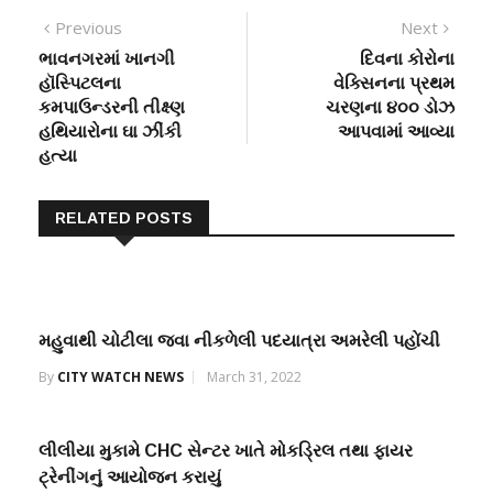
Post
Previous
Next
Previous
Next
post:
post:
ભાવનગરમાં ખાનગી
દિવના કોરોના
navigation
હૉસ્પિટલના
વેક્સિનના પ્રથમ
કમપાઉન્ડરની તીક્ષ્ણ
ચરણના ૪૦૦ ડોઝ
હથિયારોના ઘા ઝીંકી
આપવામાં આવ્યા
હત્યા
RELATED POSTS
મહુવાથી ચોટીલા જવા નીકળેલી પદયાત્રા અમરેલી પહોંચી
By
CITY WATCH NEWS
March 31, 2022
લીલીયા મુકામે CHC સેન્ટર ખાતે મોકડ્રિલ તથા ફાયર
ટ્રેનીંગનું આયોજન કરાયું