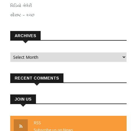
વિડિયો ગેલેરી
સૌરાષ્ટ – કચ્છ
ARCHIVES
Archives
RECENT COMMENTS
JOIN US
RSS
Subscribe us on News