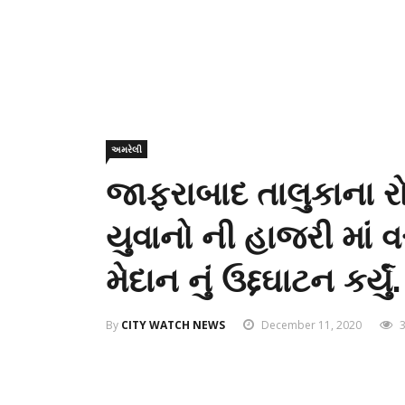
અમરેલી
જાફરાબાદ તાલુકાના ર
યુવાનો ની હાજરી માં
મેદાન નું ઉદ્દઘાટન કર્યું.
By
CITY WATCH NEWS
December 11, 2020
3