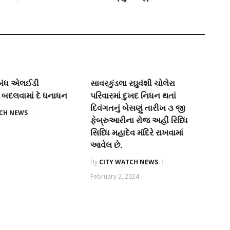
 બંધ એલઈડી
સાવરકુંડલા રઘુવંશી ચોલેરા
ટ બદલવામાં દે ધનાધન
પરિવારમાં દુખદ નિધન થતાં
દિવંગતનું બેસણું તારીખ ૩ જી
TCH NEWS
ફેબ્રુઆરીના રોજ અહીં રિધ્ધિ
સિધ્ધિ મહાદેવ મંદિરે રાખવામાં
આવેલ છે.
By
CITY WATCH NEWS
February 2, 2024