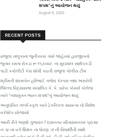
શપથ”નું આયોજન થયું
August 8, 2026
RECENT POSTS
રાજુલા તાલુકાના જુનીકાતર ગામે જાહેરમાં હારજીતનો
જુગાર રમતા રોકડા રૂ.૧૧,૯૦૦/- ના મુદામાલ સાથેપકડી
પાડી કવોલીટી કેસ શોધી કાઢતી રાજુલા પોલીસ ટીમ
શ્રીમતી શાંતાબેન હરિભાઈ ગજેરા કેમ્પસ તથા અમરેલી
જિલ્લા વિદ્યાસભા સંચાલિત કે. કે. પારેખ કોમર્સ કોલેજ
ખાતે “નશામુક્ત ભારત શપથ”નું આયોજન થયું
અનુદાનિત ગર્લ્સ સ્કૂલ ખાતે ટેકનિકલ સાયન્સ નો વિશેષ
વર્કશોપ યોજાયો
આવી રીતે ભણશે ગુજરાત ? દામનગર સીતારામનગર પ્રા.શા
નં -૪ ના વર્ગ શિક્ષક ના ધોરણ -૨ ની વિધાર્થીની સાથે
અમાનુષી વર્તન અંગે ટી પી ઓ .ડી પી. ઓ સહિત પોલીસ