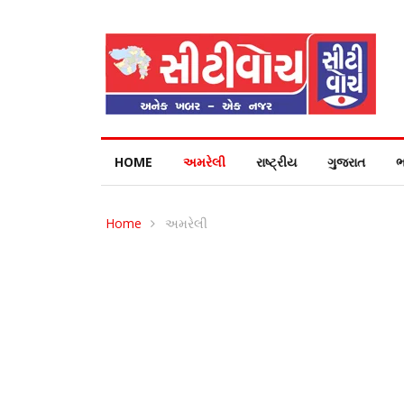
HOME
અમરેલી
રાષ્ટ્રીય
ગુજરાત
ભ
Home
અમરેલી