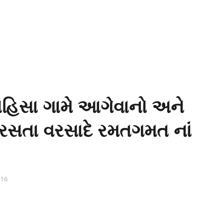
ોહિસા ગામે આગેવાનો અને
 વરસતા વરસાદે રમતગમત નાં
16