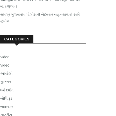
માં રજુઆત
સમગ્ર ગુજરાતમાં પોલીસની બેદરકાર વાહનચાલકો સામે
ઝુંબેશ
CATEGORIES
Video
Video
અમરેલી
ગુજરાત
ધર્મ દર્શન
બોલિવૂડ
ભાવનગર
રાષ્ટ્રીય