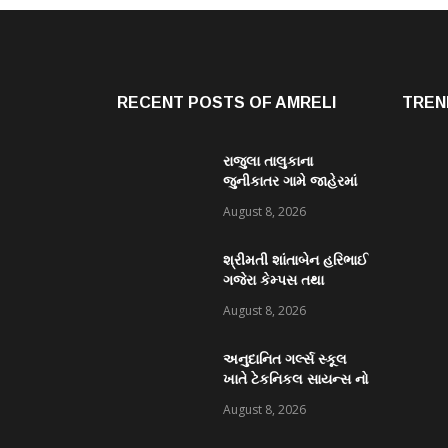
RECENT POSTS OF AMRELI
TREN
રાજુલા તાલુકાના
જુનીકાતર ગામે જાહેરમાં
હારજીતનો જુગાર રમતા
August 8, 2026
રોકડા રૂ.૧૧,૯૦૦/- ના
મુદામાલ સાથેપકડી પાડી
શ્રીમતી શાંતાબેન હરિભાઈ
કવોલીટી કેસ શોધી કાઢતી
ગજેરા કેમ્પસ તથા
રાજુલા પોલીસ ટીમ
અમરેલી જિલ્લા
August 8, 2026
વિદ્યાસભા સંચાલિત કે. કે.
પારેખ કોમર્સ કોલેજ ખાતે
અનુદાનિત ગર્લ્સ સ્કૂલ
“નશામુક્ત ભારત શપથ”નું
ખાતે ટેકનિકલ સાયન્સ નો
આયોજન થયું
વિશેષ વર્કશોપ યોજાયો
August 8, 2026