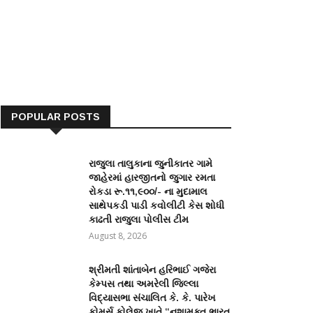
POPULAR POSTS
રાજુલા તાલુકાના જુનીકાતર ગામે
જાહેરમાં હારજીતનો જુગાર રમતા
રોકડા રૂ.૧૧,૯૦૦/- ના મુદામાલ
સાથેપકડી પાડી કવોલીટી કેસ શોધી
કાઢતી રાજુલા પોલીસ ટીમ
August 8, 2026
શ્રીમતી શાંતાબેન હરિભાઈ ગજેરા
કેમ્પસ તથા અમરેલી જિલ્લા
વિદ્યાસભા સંચાલિત કે. કે. પારેખ
કોમર્સ કોલેજ ખાતે “નશામુક્ત ભારત