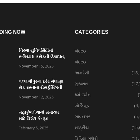
DING NOW
CATEGORIES
નિરમા યુનિવર્સિટીમાં
Video
રૂપિયા 5 કરોડની ઉચાપત,
Video
કર્મચારી સહિત 7 વિરુદ્ધ
November 15, 2025
ફરિયાદ
અમરેલી
(18,
વલ્લભીપુરના દરેડ મેલાણા
ગુજરાત
(17,
રોડ-રસ્તાના રીસર્ફેસિંગની
કામગીરી પ્રગતિમાં
ધર્મ દર્શન
(
November 12, 2025
બોલિવૂડ
(4
મહાકુંભમેળાનાં સમાચાર
ભાવનગર
(5
માટે વિશેષ કેન્દ્ર
રાષ્ટ્રીય
(15,
February 5, 2025
વિડિયો ગેલેરી
(11,