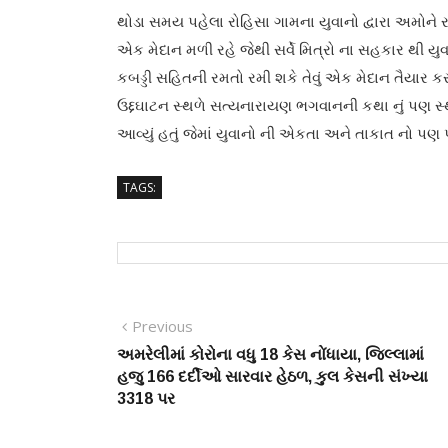
થોડા સમય પહેલા રોહિસા ગામના યુવાનો દ્વારા અમોને
એક મેદાન મળી રહે જેથી સર્વે મિત્રો ના સહકાર થી યુવ
કબડ્ડી સહિતની રમતો રમી શકે તેવું એક મેદાન તૈયાર કર
ઉદ્દઘાટન સ્થળે સત્યનારાયણ ભગવાનની કથા નું પણ સ
આવ્યું હતું જેમાં યુવાનો ની એકતા અને તાકાત નો પ
TAGS:
Post
Previous
Previous
post:
અમરેલીમાં કોરોના વધુ 18 કેસ નોંધાયા, જિલ્લામાં
navigation
હજુ 166 દર્દીઓ સારવાર હેઠળ, કુલ કેસની સંખ્યા
3318 પર