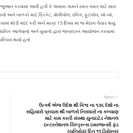
 રજુઆત કરવામાં આવી હતી કે અમારા ગામને રમત ગમત માટે સારું
ાનો અને બાળકો માટે ક્રિકેટ, વોલીબોલ, રનિંગ, ફૂટબોલ, ખો-ખો,
વામાં થોડી મદદ કરી અને માત્ર 15 દિવસ માં જ મેદાન તૈયાર થયું.
્થાનિક આગેવાનો અને યુવાનો દ્વારા જબરદસ્ત આયોજન કરવામાં
ણ પરિચય થયો હતો
Next
Next
post:
ઉત્કર્ષ એજ ઉદેશ થી વિશ્વ ના ૧૩૬ દેશો ના
સહિયારો પ્રયાસ થી બાળકો નિરાધારો ના કલ્યાણ
માટે કામ કરતી સંસ્થા યુનાઇટેડ નેશનલ
ઇન્ટરનેશનલ ચિલ્ડ્રન્સ ઇમરજન્સી ફંડ
(યુનિસેફ) દિન ૧૧ ડિસેમ્બર