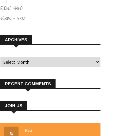
વિડિયો ગેલેરી
સૌરાષ્ટ – કચ્છ
ARCHIVES
Archives
RECENT COMMENTS
JOIN US
RSS