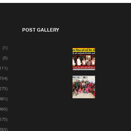
POST GALLERY
(1)
(9)
111)
734)
275)
,481)
,460)
675)
765)