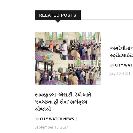
RELATED POSTS
અમરેલીમાં
સ્‍ટ્રીટલાઈ
By
CITY WA
July 20, 2021
સાવરકુંડલા એસ.ટી. ડેપો ખાતે
‘સ્વચ્છતા હી સેવા’ કાર્યક્રમ
યોજાયો
By
CITY WATCH NEWS
September 18, 2024