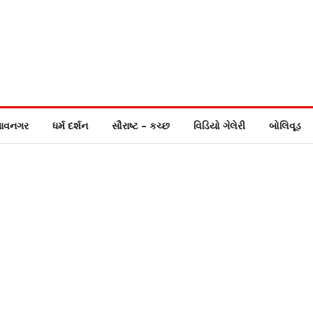
ાવનગર
ધર્મ દર્શન
સૌરાષ્ટ – કચ્છ
વિડિયો ગેલેરી
બોલિવૂડ