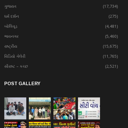
ગુજરાત
(17,734)
ધર્મ દર્શન
(275)
બોલિવૂડ
(4,481)
ભાવનગર
(5,460)
રાષ્ટ્રીય
(15,675)
વિડિયો ગેલેરી
(11,765)
સૌરાષ્ટ – કચ્છ
(2,521)
POST GALLERY