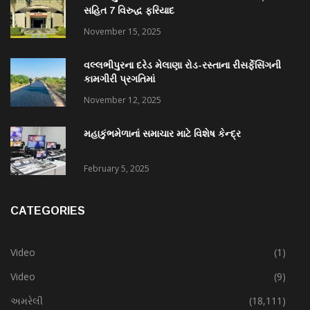
સહિત 7 વિરુદ્ધ ફરિયાદ
November 15, 2025
વલ્લભીપુરના દરેડ મેલાણા રોડ-રસ્તાના રીસર્ફેસિંગની
કામગીરી પ્રગતિમાં
November 12, 2025
મહાકુંભમેળાનાં સમાચાર માટે વિશેષ કેન્દ્ર
February 5, 2025
CATEGORIES
Video
(1)
Video
(9)
અમરેલી
(18,111)