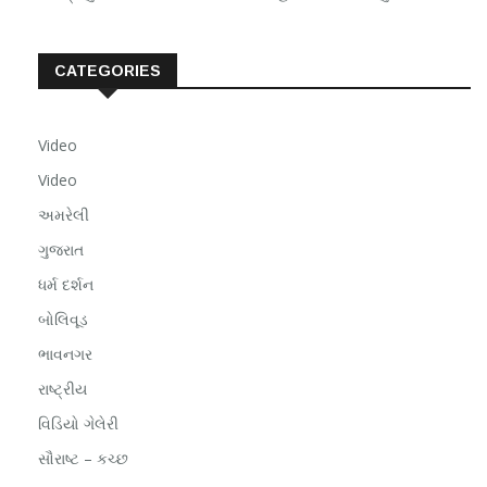
CATEGORIES
Video
Video
અમરેલી
ગુજરાત
ધર્મ દર્શન
બોલિવૂડ
ભાવનગર
રાષ્ટ્રીય
વિડિયો ગેલેરી
સૌરાષ્ટ – કચ્છ