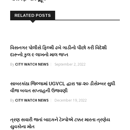
RELATED POSTS
વિસનગર પોલીસે ફિલ્મી ઢબે ગાડીનો પીછો કરી વિદેશી
દારૂનો કુલ ૯ લાખનો માલ જપ્ત
By
CITY WATCH NEWS
September 2, 2022
સાબરકાંઠા જિલ્લામાં UGVCL દ્વારા ૧૪-૨૦ ડીસેમ્બર સુધી
વીજ બચત સપ્તાહની ઉજવણી
By
CITY WATCH NEWS
December 19, 2022
ત્રણ સવારી જતાં બાઇકને ટેમ્પોએ ટક્કર મારતા ત્રણેય
યુવકોના મોત