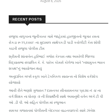
August 8, 2026
RECENT POSTS
રાજુલા તાલુકાના જુનીકાતર ગામે જાહેરમાં હારજીતનો જુગાર રમતા
રોકડા રૂ.૧૧,૯૦૦/- ના મુદામાલ સાથેપકડી પાડી કવોલીટી કેસ શોધી
કાઢતી રાજુલા પોલીસ ટીમ
શ્રીમતી શાંતાબેન હરિભાઈ ગજેરા કેમ્પસ તથા અમરેલી જિલ્લા
વિદ્યાસભા સંચાલિત કે. કે. પારેખ કોમર્સ કોલેજ ખાતે “નશામુક્ત ભારત
શપથ”નું આયોજન થયું
અનુદાનિત ગર્લ્સ સ્કૂલ ખાતે ટેકનિકલ સાયન્સ નો વિશેષ વર્કશોપ
યોજાયો
આવી રીતે ભણશે ગુજરાત ? દામનગર સીતારામનગર પ્રા.શા નં -૪ ના
વર્ગ શિક્ષક ના ધોરણ -૨ ની વિધાર્થીની સાથે અમાનુષી વર્તન અંગે ટી પી
ઓ .ડી પી. ઓ સહિત પોલીસ માં રજુઆત
સમગ્ર ગુજરાતમાં પોલીસની બેદરકાર વાહનચાલકો સામે ઝુંબેશ