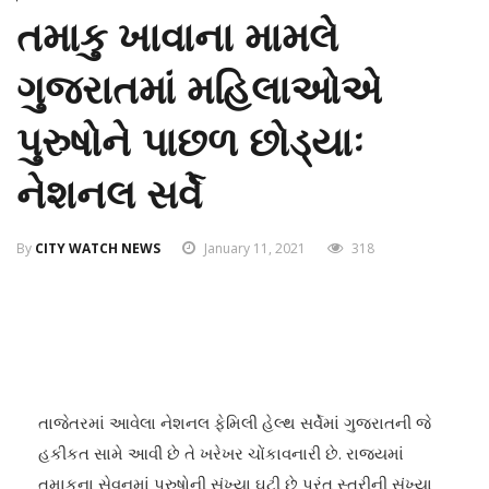
તમાકુ ખાવાના મામલે
ગુજરાતમાં મહિલાઓએ
પુરુષોને પાછળ છોડ્યાઃ
નેશનલ સર્વે
By
CITY WATCH NEWS
January 11, 2021
318
તાજેતરમાં આવેલા નેશનલ ફેમિલી હેલ્થ સર્વેમાં ગુજરાતની જે
હકીકત સામે આવી છે તે ખરેખર ચોંકાવનારી છે. રાજ્યમાં
તમાકુના સેવનમાં પુરુષોની સંખ્યા ઘટી છે પરંતુ સ્ત્રીની સંખ્યા