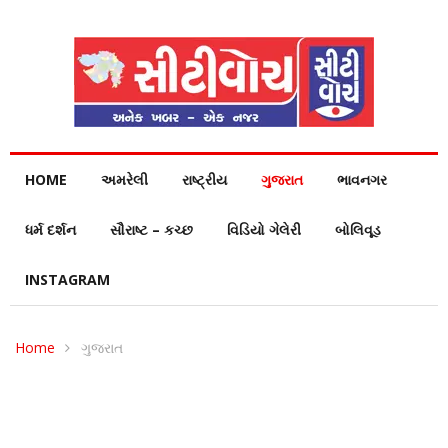
HOME
અમરેલી
રાષ્ટ્રીય
ગુજરાત
ભાવનગર
ધર્મ દર્શન
સૌરાષ્ટ – કચ્છ
વિડિયો ગેલેરી
બોલિવૂડ
INSTAGRAM
Home
ગુજરાત