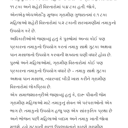
૧૧ ટકા અને શહેરી વિસ્તારોમાં ૫.૪ ટકા હતી. જાેકે,
એનએફએચએસ-ૈંફ મુજબ ગ્રામીણ ગુજરાતમાં ૯.૧ ટકા
મહિલાઓ શહેરી વિસ્તારોમાં ૫.૨ ટકાની સરખામણીમાં તમાકુનો
ઉપયોગ કરે છે.
અધિકારીઓએ જણાવ્યું હતું કે પુરુષોમાં અન્ય કોઈ પણ
પ્રકારના તમાકુનો ઉપયોગ કરતાં તમાકુ સાથે ગુટકા અથવા
પાન મસાલાનો ઉપયોગ કરવાની શક્યતા ઘણી વધારે હોય છે.
પુરુષો અને મહિલાઓમાં, ગ્રામીણ વિસ્તારોમાં કોઈ પણ
પ્રકારના તમાકુનો ઉપયોગ વધારે છે – તમાકુ સાથે ગુટકા
અથવા પાન મસાલા, ત્યારબાદ બીડી ખાસ કરીને ગ્રામીણ
વિસ્તારોમાં લોકપ્રિય છે.
એક સમાજશાસ્ત્રીએ જણાવ્યું હતું કે, દારૂ પીવાની જેમ
ગ્રામીણ મહિલાઓ માટે તમાકુનું સેવન એ પરંપરાઓનો એક
ભાગ છે. તમાકુનો ઉપયોગ હજુ પણ એક સાંસ્કૃતિક પ્રથા છે
અને ભોજન પછી મહિલાઓ બદામ અને તમાકુ ખાતી જાેવા
મળશે. હવે ગુટકાની સરળ ઉપલબ્ધતાને કારણે ગ્રામીણ