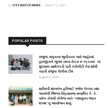
By
CITY WATCH NEWS
March 12, 2021
POPULAR POSTS
રાજુલા તાલુકાના જુનીકાતર ગામે જાહેરમાં
હારજીતનો જુગાર રમતા રોકડા રૂ.૧૧,૯૦૦/- ના
મુદામાલ સાથેપકડી પાડી કવોલીટી કેસ શોધી
કાઢતી રાજુલા પોલીસ ટીમ
August 8, 2026
શ્રીમતી શાંતાબેન હરિભાઈ ગજેરા કેમ્પસ તથા
અમરેલી જિલ્લા વિદ્યાસભા સંચાલિત કે. કે.
પારેખ કોમર્સ કોલેજ ખાતે “નશામુક્ત ભારત
શપથ”નું આયોજન થયું