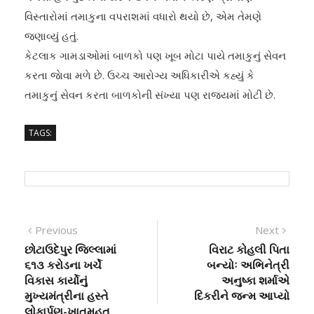
વિસ્તારોમાં તમાકુના વપરાશમાં વધારો થયો છે, એમ તેમણે
જણાવ્યું હતું.
કેટલાક ગામડાઓમાં બાળકો પણ ખૂબ મોટા પાયે તમાકુનું સેવન
કરતા જાેવા મળે છે. ઉચ્ચ આરોગ્ય અધિકારીએ કહ્યું કે
તમાકુનું સેવન કરતા બાળકોની સંખ્યા પણ રાજ્યમાં મોટી છે.
TAGS:
Post
Previous
Next
Previous
Next
post:
post:
છોટાઉદેપુર જિલ્લામાં
વિરાટ કોહલી પિતા
navigation
૬૧૩ કરોડના ખર્ચે
બન્યોઃ અભિનેત્રી
વિકાસ કાર્યોનું
અનુષ્કા શર્માએ
મુખ્યમંત્રીના હસ્તે
દિકરીને જન્મ આપ્યો
લોકાર્પણ-ખાતમૂહૂત