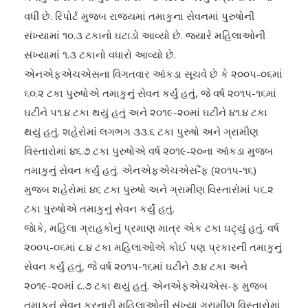
વધી છે. રિપોર્ટ મુજબ રાજ્યમાં તમાકુના સેવનમાં પુરુષોની
સંખ્યામાં ૧૦.૩ ટકાનો ઘટાડો આવ્યો છે. જ્યારે મહિલાઓની
સંખ્યામાં ૧.૩ ટકાનો વધારો આવ્યો છે.
એનએફએચએસના વિગતવાર આંકડા સૂચવે છે કે ૨૦૦૫-૦૬માં
૬૦.૨ ટકા પુરુષોએ તમાકુનું સેવન કર્યું હતું, જે વર્ષ ૨૦૧૫-૧૬માં
ઘટીને ૫૧.૪ ટકા થયું હતું અને ૨૦૧૯-૨૦માં ઘટીને ૪૧.૪ ટકા
થયું હતું. શહેરોમાં લગભગ ૩૩.૬ ટકા પુરુષો અને ગ્રામીણ
વિસ્તારોમાં ૪૬.૭ ટકા પુરુષોએ વર્ષ ૨૦૧૯-૨૦ના આંકડા મુજબ
તમાકુનું સેવન કર્યું હતું. એનએફએચએસ-ૈંફ (૨૦૧૫-૧૬)
મુજબ શહેરોમાં ૪૬ ટકા પુરુષો અને ગ્રામીણ વિસ્તારોમાં ૫૬.૨
ટકા પુરુષોએ તમાકુનું સેવન કર્યું હતું.
જાેકે, મહિલા ગ્રાહકોનું પ્રમાણ માત્ર એક ટકા ઘટ્યું હતું. વર્ષ
૨૦૦૫-૦૬માં ૮.૪ ટકા મહિલાઓએ કોઈ પણ પ્રકારની તમાકુનું
સેવન કર્યું હતું, જે વર્ષ ૨૦૧૫-૧૬માં ઘટીને ૭.૪ ટકા અને
૨૦૧૯-૨૦માં ૮.૭ ટકા થયું હતું. એનએફએચએસ-ફ મુજબ
તમાકુનું સેવન કરનારી મહિલાઓની સંખ્યા ગ્રામીણ વિસ્તારોમાં