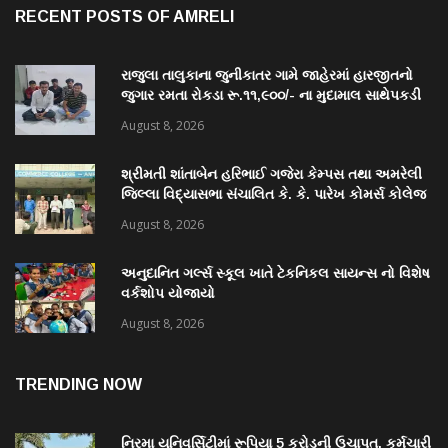
RECENT POSTS OF AMRELI
રાજુલા તાલુકાના જુનીકાતર ગામે જાહેરમાં હારજીતનો
જુગાર રમતા રોકડા રૂ.૧૧,૯૦૦/- ના મુદામાલ સાથેપકડી
પાડી કવોલીટી કેસ શોધી કાઢતી રાજુલા પોલીસ ટીમ
August 8, 2026
શ્રીમતી શાંતાબેન હરિભાઈ ગજેરા કેમ્પસ તથા અમરેલી
જિલ્લા વિદ્યાસભા સંચાલિત કે. કે. પારેખ કોમર્સ કોલેજ
ખાતે “નશામુક્ત ભારત શપથ”નું આયોજન થયું
August 8, 2026
અનુદાનિત ગર્લ્સ સ્કૂલ ખાતે ટેકનિકલ સાયન્સ નો વિશેષ
વર્કશોપ યોજાયો
August 8, 2026
TRENDING NOW
નિરમા યુનિવર્સિટીમાં રૂપિયા 5 કરોડની ઉચાપત, કર્મચારી