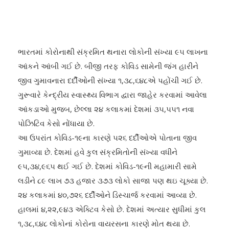
ભારતમાં કોરોનાથી સંક્રમિત થનારા લોકોની સંખ્યા ૯૫ લાખના
આંકને આંબી ગઈ છે. બીજી તરફ કોવિડ સામેની જંગ હારીને
જીવ ગુમાવનારા દર્દીઓની સંખ્યા ૧,૩૮,૬૪૮એ પહોંચી ગઈ છે.
ગુરૂવારે કેન્દ્રીય સ્વાસ્થ્ય વિભાગ દ્વારા જાહેર કરવામાં આવેલા
આંકડાઓ મુજબ, છેલ્લા ૨૪ કલાકમાં દેશમાં ૩૫,૫૫૧ નવા
પોઝિટિવ કેસો નોંધાયા છે.
આ ઉપરાંત કોવિડ-૧૯ના કારણે ૫૨૬ દર્દીઓએ પોતાના જીવ
ગુમાવ્યા છે. દેશમાં હવે કુલ સંક્રમિતોની સંખ્યા વધીને
૯૫,૩૪,૯૬૫ થઈ ગઈ છે. દેશમાં કોવિડ-૧૯ની મહામારી સામે
લડીને ૮૯ લાખ ૭૩ હજાર ૩૭૩ લોકો સાજા પણ થઇ ચૂક્યા છે.
૨૪ કલાકમાં ૪૦,૭૨૬ દર્દીઓને ડિસ્ચાર્જ કરવામાં આવ્યા છે.
હાલમાં ૪,૨૨,૯૪૩ એક્ટિવ કેસો છે. દેશમાં અત્યાર સુધીમાં કુલ
૧,૩૮,૬૪૮ લોકોનાં કોરોના વાયરસના કારણે મોત થયા છે.