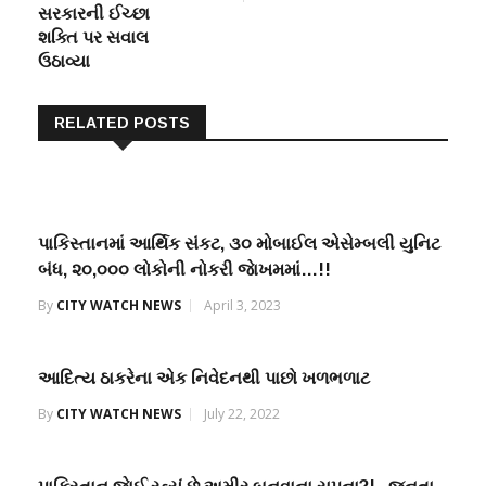
સરકારની ઈચ્છા
શક્તિ પર સવાલ
ઉઠાવ્યા
RELATED POSTS
પાકિસ્તાનમાં આર્થિક સંકટ, ૩૦ મોબાઈલ એસેમ્બલી યુનિટ
બંધ, ૨૦,૦૦૦ લોકોની નોકરી જાેખમમાં…!!
By
CITY WATCH NEWS
April 3, 2023
આદિત્ય ઠાકરેના એક નિવેદનથી પાછો ખળભળાટ
By
CITY WATCH NEWS
July 22, 2022