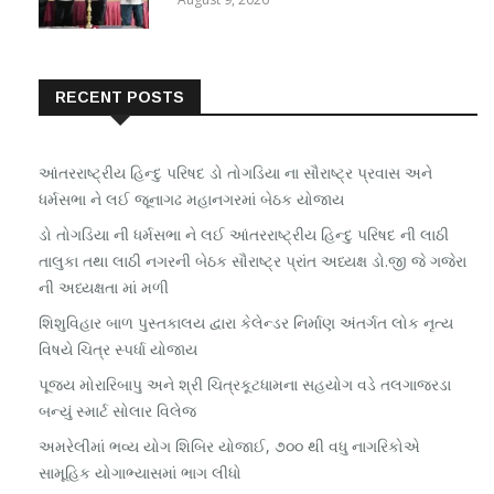
RECENT POSTS
આંતરરાષ્ટ્રીય હિન્દુ પરિષદ ડો તોગડિયા ના સૌરાષ્ટ્ર પ્રવાસ અને
ધર્મસભા ને લઈ જૂનાગઢ મહાનગરમાં બેઠક યોજાય
ડો તોગડિયા ની ધર્મસભા ને લઈ આંતરરાષ્ટ્રીય હિન્દુ પરિષદ ની લાઠી
તાલુકા તથા લાઠી નગરની બેઠક સૌરાષ્ટ્ર પ્રાંત અધ્યક્ષ ડો.જી જે ગજેરા
ની અધ્યક્ષતા માં મળી
શિશુવિહાર બાળ પુસ્તકાલય દ્વારા કેલેન્ડર નિર્માણ અંતર્ગત લોક નૃત્ય
વિષયે ચિત્ર સ્પર્ધા યોજાય
પૂજ્ય મોરારિબાપુ અને શ્રી ચિત્રકૂટધામના સહયોગ વડે તલગાજરડા
બન્યું સ્માર્ટ સોલાર વિલેજ
અમરેલીમાં ભવ્ય યોગ શિબિર યોજાઈ, ૭૦૦ થી વધુ નાગરિકોએ
સામૂહિક યોગાભ્યાસમાં ભાગ લીધો