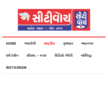
HOME
અમરેલી
રાષ્ટ્રીય
ગુજરાત
ભાવનગર
ધર્મ દર્શન
સૌરાષ્ટ – કચ્છ
વિડિયો ગેલેરી
બોલિવૂડ
INSTAGRAM