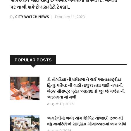
પાકિસ્તાન જાેઈ રહ્યું છે અમીર બનવાના સપના?!.. જનતા
પર નાખી શકે છે મસમોટો ટેક્સ!..
By
CITY WATCH NEWS
February 11, 2023
POPULAR POSTS
ડો તોગડિયા ની ધર્મસભા ને લઈ આંતરરાષ્ટ્રીય
હિન્દુ પરિષદ ની લાઠી તાલુકા તથા લાઠી નગરની
બેઠક સૌરાષ્ટ્ર પ્રાંત અધ્યક્ષ ડો.જી જે ગજેરા ની
અધ્યક્ષતા માં મળી
August 10, 2026
અમરેલીમાં ભવ્ય યોગ શિબિર યોજાઈ, ૭૦૦ થી
વધુ નાગરિકોએ સામૂહિક યોગાભ્યાસમાં ભાગ લીધો
August 9, 2026