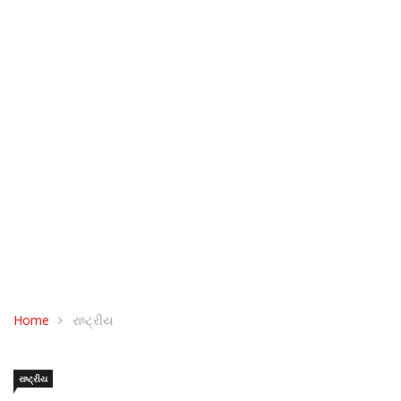
Home
રાષ્ટ્રીય
રાષ્ટ્રીય