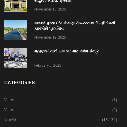
સહિત 7 વિરુદ્ધ ફરિયાદ
November 15, 2025
વલ્લભીપુરના દરેડ મેલાણા રોડ-રસ્તાના રીસર્ફેસિંગની
કામગીરી પ્રગતિમાં
November 12, 2025
મહાકુંભમેળાનાં સમાચાર માટે વિશેષ કેન્દ્ર
February 5, 2025
CATEGORIES
Video
(1)
Video
(9)
અમરેલી
(18,132)