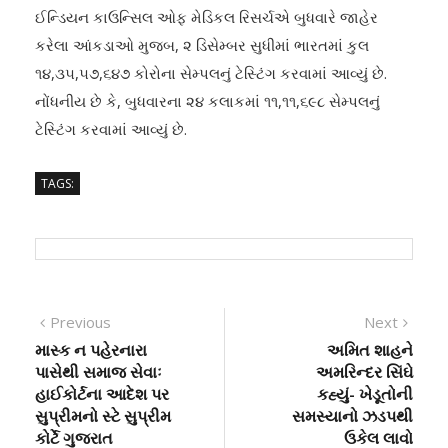
ઈન્ડિયન કાઉન્સિલ ઓફ મેડિકલ રિસર્ચએ બુધવારે જાહેર
કરેલા આંકડાઓ મુજબ, ૨ ડિસેમ્બર સુધીમાં ભારતમાં કુલ
૧૪,૩૫,૫૭,૬૪૭ કોરોના સેમ્પલનું ટેસ્ટિંગ કરવામાં આવ્યું છે.
નોંધનીય છે કે, બુધવારના ૨૪ કલાકમાં ૧૧,૧૧,૬૯૮ સેમ્પલનું
ટેસ્ટિંગ કરવામાં આવ્યું છે.
TAGS:
Post
Previous
Next
Previous
Next
post:
post:
માસ્ક ન પહેરનારા
અમિત શાહને
navigation
પાસેથી સમાજ સેવાઃ
અમરિન્દર સિંઘે
હાઈકોર્ટના આદેશ પર
કહ્યું- ખેડૂતોની
સુપ્રીમનો સ્ટે સુપ્રીમ
સમસ્યાનો ઝડપથી
કોર્ટે ગુજરાત
ઉકેલ લાવો