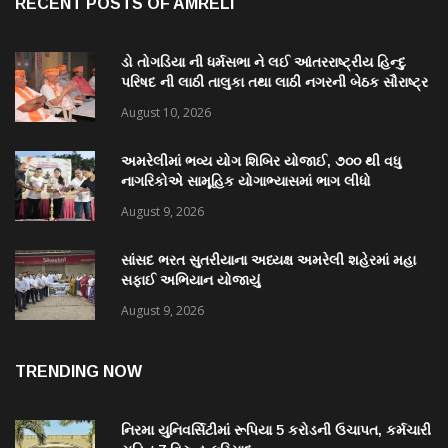
RECENT POSTS OF AMRELI
ડો તોગડિયા ની ધર્મસભા ને લઈ આંતરરાષ્ટ્રીય હિન્દુ
પરિષદ ની લાઠી તાલુકા તથા લાઠી નગરની બેઠક સૌરાષ્ટ્ર
પ્રાંત અધ્યક્ષ ડો.જી જે ગજેરા ની અધ્યક્ષતા માં મળી
August 10, 2026
અમરેલીમાં ભવ્ય યોગ શિબિર યોજાઈ, ૭૦૦ થી વધુ
નાગરિકોએ સામૂહિક યોગાભ્યાસમાં ભાગ લીધો
August 9, 2026
સાંસદ ભરત સુતરીયાના અધ્યક્ષ અમરેલી શહેરમાં મહા
સફાઈ અભિયાન યોજાયું
August 9, 2026
TRENDING NOW
નિરમા યુનિવર્સિટીમાં રૂપિયા 5 કરોડની ઉચાપત, કર્મચારી