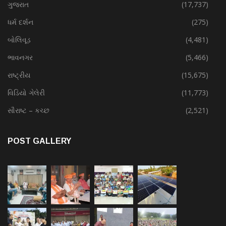
ગુજરાત
(17,737)
ધર્મ દર્શન
(275)
બોલિવૂડ
(4,481)
ભાવનગર
(5,466)
રાષ્ટ્રીય
(15,675)
વિડિયો ગેલેરી
(11,773)
સૌરાષ્ટ – કચ્છ
(2,521)
POST GALLERY