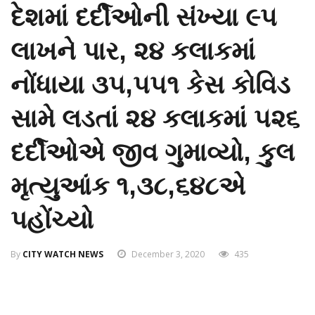
દેશમાં દર્દીઓની સંખ્યા ૯૫
લાખને પાર, ૨૪ કલાકમાં
નોંધાયા ૩૫,૫૫૧ કેસ કોવિડ
સામે લડતાં ૨૪ કલાકમાં ૫૨૬
દર્દીઓએ જીવ ગુમાવ્યો, કુલ
મૃત્યુઆંક ૧,૩૮,૬૪૮એ
પહોંચ્યો
By
CITY WATCH NEWS
December 3, 2020
435