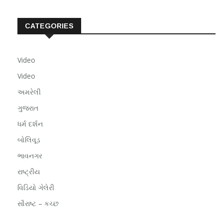
CATEGORIES
Video
Video
અમરેલી
ગુજરાત
ધર્મ દર્શન
બોલિવૂડ
ભાવનગર
રાષ્ટ્રીય
વિડિયો ગેલેરી
સૌરાષ્ટ – કચ્છ