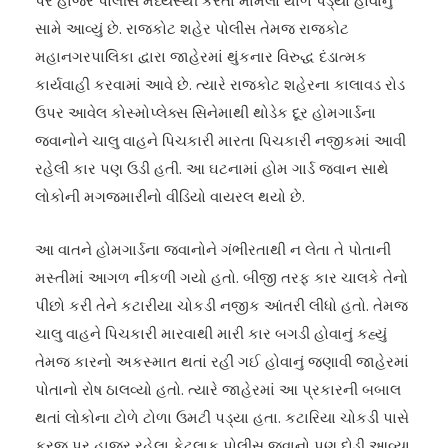
પર હાજર પોલીસે મધ્યસ્થી કરતા મામલો થાળે પડ્યો હોવાનું
સામે આવ્યું છે. રાજકોટ શહેર પોલીસ તેમજ રાજકોટ
મહાનગરપાલિકા દ્વારા જાહેરમાં થુંકનાર વિરુદ્ધ દંડાત્મક
કાર્યવાહી કરવામાં આવે છે. ત્યારે રાજકોટ શહેરના કાલાવડ રોડ
ઉપર આવેલ કોસ્મોપ્લેક્સ સિનેમાથી થોડેક દૂર હોમગાર્ડના
જવાનોને ચાલુ વાહને પિચકારી મારતા પિચકારી નજીકમાં આવી
રહેલી કાર પણ ઉડી હતી. આ ઘટનામાં હોમ ગાર્ડ જવાન સાથે
લોકોની મગજમારીનો વીડિયો વાયરલ થયો છે.
આ વાતને હોમગાર્ડના જવાનોને ગંભીરતાથી ન લેતા તે પોતાની
મસ્તીમાં આગળ નીકળી ગયો હતો. બીજી તરફ કાર ચાલકે તેનો
પીછો કરી તેને કટારીયા ચોકડી નજીક આંતરી લીધો હતો. તેમજ
ચાલુ વાહને પિચકારી મારવાથી મારી કાર બગડી હોવાનું કહ્યું
તેમજ કારનો અકસ્માત થતાં રહી ગઈ હોવાનું જણાવી જાહેરમાં
પોતાનો રોષ ઠાલવ્યો હતો. ત્યારે જાહેરમાં આ પ્રકારની બબાલ
થતાં લોકોના ટોળે ટોળા ઉમટી પડ્યા હતા. કટારિયા ચોકડી પાસે
ફરજ પર હાજર રહેલા કેટલાક પોલીસ જવાનો પણ દોડી આવ્યા