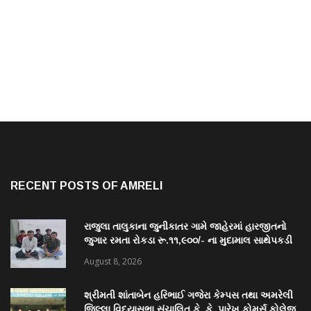
RECENT POSTS OF AMRELI
રાજુલા તાલુકાના જુનીકાતર ગામે જાહેરમાં હારજીતનો
જુગાર રમતા રોકડા રૂ.૧૧,૯૦૦/- ના મુદામાલ સાથેપકડી
પાડી કવોલીટી કેસ શોધી કાઢતી રાજુલા પોલીસ ટીમ
August 8, 2026
શ્રીમતી શાંતાબેન હરિભાઈ ગજેરા કેમ્પસ તથા અમરેલી
જિલ્લા વિદ્યાસભા સંચાલિત કે. કે. પારેખ કોમર્સ કોલેજ