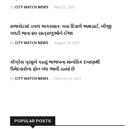
By
CITY WATCH NEWS
May 21, 2021
રાજકોટમાં ડબલ અકસ્માતઃ બસ દિવાલે અથડાઈ, બીજી
પલટી જતા ૪૦ યાત્રાળુઓને ઈજા
By
CITY WATCH NEWS
August 16, 2021
કોંગ્રેસ પ્રમુખે કહ્યું ભાજપના માનસિક દબાણથી
ઉમેદવારોના ફોન બંધ આવી રહ્યાં છે
By
CITY WATCH NEWS
February 9, 2021
POPULAR POSTS