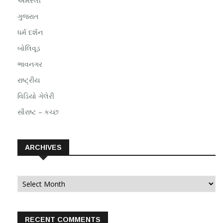
અમરેલી
ગુજરાત
ધર્મ દર્શન
બોલિવૂડ
ભાવનગર
રાષ્ટ્રીય
વિડિયો ગેલેરી
સૌરાષ્ટ – કચ્છ
ARCHIVES
Archives
RECENT COMMENTS