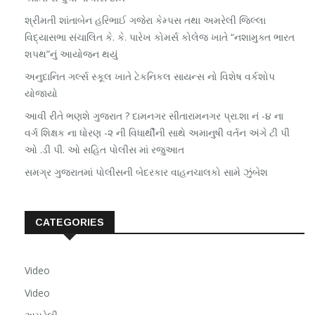
શ્રીમતી શાંતાબેન હરિભાઈ ગજેરા કેમ્પસ તથા અમરેલી જિલ્લા
વિદ્યાસભા સંચાલિત કે. કે. પારેખ કોમર્સ કોલેજ ખાતે “નશામુક્ત ભારત
શપથ”નું આયોજન થયું
અનુદાનિત ગર્લ્સ સ્કૂલ ખાતે ટેકનિકલ સાયન્સ નો વિશેષ વર્કશોપ
યોજાયો
આવી રીતે ભણશે ગુજરાત ? દામનગર સીતારામનગર પ્રા.શા નં -૪ ના
વર્ગ શિક્ષક ના ધોરણ -૨ ની વિધાર્થીની સાથે અમાનુષી વર્તન અંગે ટી પી
ઓ .ડી પી. ઓ સહિત પોલીસ માં રજુઆત
સમગ્ર ગુજરાતમાં પોલીસની બેદરકાર વાહનચાલકો સામે ઝુંબેશ
CATEGORIES
Video
Video