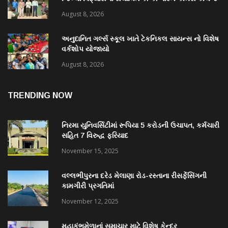
ખાતે “નશામુક્ત ભારત શપથ”નું આયોજન થયું
August 8, 2026
અનુદાનિત ગર્લ્સ સ્કૂલ ખાતે ટેકનિકલ સાયન્સ નો વિશેષ
વર્કશોપ યોજાયો
August 8, 2026
TRENDING NOW
નિરમા યુનિવર્સિટીમાં રૂપિયા 5 કરોડની ઉચાપત, કર્મચારી
સહિત 7 વિરુદ્ધ ફરિયાદ
November 15, 2025
વલ્લભીપુરના દરેડ મેલાણા રોડ-રસ્તાના રીસર્ફેસિંગની
કામગીરી પ્રગતિમાં
November 12, 2025
મહાકુંભમેળાનાં સમાચાર માટે વિશેષ કેન્દ્ર