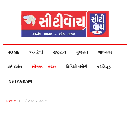
HOME
અમરેલી
રાષ્ટ્રીય
ગુજરાત
ભાવનગર
ધર્મ દર્શન
સૌરાષ્ટ – કચ્છ
વિડિયો ગેલેરી
બોલિવૂડ
INSTAGRAM
Home
સૌરાષ્ટ - કચ્છ