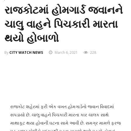
રાજકોટમાં હોમગાર્ડ જવાનને
ચાલુ વાહને પિચકારી મારતા
થયો હોબાળો
By
CITY WATCH NEWS
March 6, 2021
228
રાજકોટ શહેરમાં ફરી એક વખત હોમગાર્ડનો જવાન વિવાદમાં
સપડાયો છે. ચાલુ વાહને પિચકારી મારતા કાર ચાલક સાથે
માથાકૂટ થયા હોવાની ઘટના સામે આવી છે. સમગ્ર મામલે ફરજ