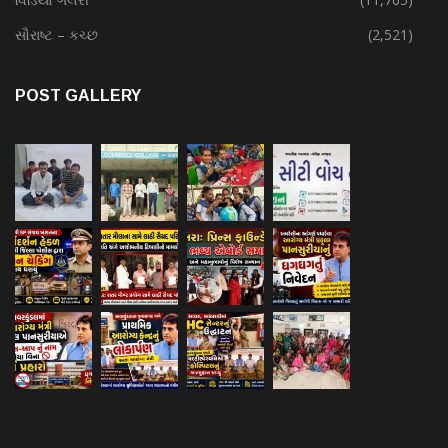
સૌરાષ્ટ – કચ્છ
(2,521)
POST GALLERY