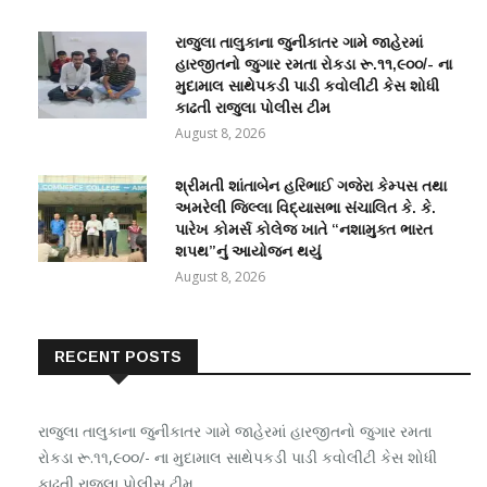
રાજુલા તાલુકાના જુનીકાતર ગામે જાહેરમાં
હારજીતનો જુગાર રમતા રોકડા રૂ.૧૧,૯૦૦/- ના
મુદામાલ સાથેપકડી પાડી કવોલીટી કેસ શોધી
કાઢતી રાજુલા પોલીસ ટીમ
August 8, 2026
શ્રીમતી શાંતાબેન હરિભાઈ ગજેરા કેમ્પસ તથા
અમરેલી જિલ્લા વિદ્યાસભા સંચાલિત કે. કે.
પારેખ કોમર્સ કોલેજ ખાતે “નશામુક્ત ભારત
શપથ”નું આયોજન થયું
August 8, 2026
RECENT POSTS
રાજુલા તાલુકાના જુનીકાતર ગામે જાહેરમાં હારજીતનો જુગાર રમતા
રોકડા રૂ.૧૧,૯૦૦/- ના મુદામાલ સાથેપકડી પાડી કવોલીટી કેસ શોધી
કાઢતી રાજુલા પોલીસ ટીમ