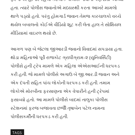
હતા. ત્યારે પોલીસ જવાનોએ મધ્યસ્થી કરતા આખરે મામલો
થાળે પડ્યો હતો. પરંતુ હોમગાર્ડ જવાન તેમજ કારચાલકો વચ્ચે
થયેલ બબાલનો કોઈએ વીડિયો શૂટ કરી લેતા હાલ તે સોશિયલ
મીડિયામાં વાઇરલ થયો છે.
આગળ પણ બે જેટલા જીઆરડી જવાનો વિવાદમાં સપડાયા હતા.
થોડા મહિનાઓ પૂર્વે રાજકોટ ગ્રાધીગ્રામ-૨ (યુનિવર્સિટી)
પોલીસે હની ટ્રેપ મામલે એક મહિલા એએસઆઈની ધરપકડ
કરી હતી. જે મામલે પોલીસે અગાઉ બે જી.આર.ડી જવાન અને
એક દંપતી સહિત પાંચ લોકોની ધરપકડ કરી હતી. તમામ
લોકોએ મોરબીના ફરસાણના એક વેપારીને હની ટ્રેપમાં
ફસાવ્યો હતો. આ મામલે પોલીસે બાદમાં તાલુકા પોલીસ
સ્ટેશનમાં ફરજ બજાવતા છજીૈં તૃષાબેન પટેલ નામના
પોલીસકર્મીની ધરપકડ કરી હતી.
TAGS: