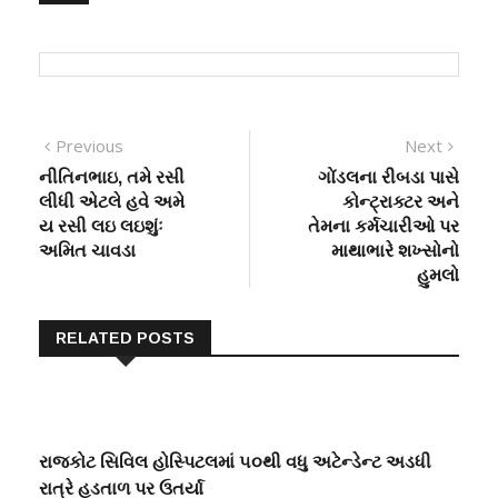
Post
Previous
Next
Previous
Next
post:
post:
નીતિનભાઇ, તમે રસી
ગોંડલના રીબડા પાસે
navigation
લીધી એટલે હવે અમે
કોન્ટ્રાક્ટર અને
ય રસી લઇ લઇશુંઃ
તેમના કર્મચારીઓ પર
અમિત ચાવડા
માથાભારે શખ્સોનો
હુમલો
RELATED POSTS
રાજકોટ સિવિલ હોસ્પિટલમાં ૫૦થી વધુ અટેન્ડેન્ટ અડધી
રાત્રે હડતાળ પર ઉતર્યા