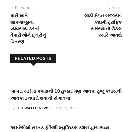
Post
Previous
Next
Previous
Next
post:
post:
ધારી ખાતે
લાઠી મેઇન બજારમાં
navigation
શાકભાજીના
કાઇમી ટ્રાફિક
વ્યવસાય કરતાં
સમસ્યાનો ઉકેલ
વેપારીઓને છ્ત્રીનું
ક્યારે આવશે
વિતરણ
RELATED POSTS
બાબરા યાર્ડમાં કપાસની 10 હજાર મણ આવક, હજુ કપાસની
આવકમાં વધારો થવાની સંભાવના
By
CITY WATCH NEWS
May 19, 2022
અમરેલીમાં સપ્તક ફેમિલી મ્યુઝિકલ ક્લબ દ્વારા ભવ્ય