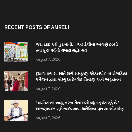
RECENT POSTS OF AMRELI
જરા યાદ કરો કુરબાની… અમરેલીના આંગણે ૮૦મો
સ્વાતંત્ર્ય પર્વનો રાજ્ય મહોત્સવ
August 7, 2026
દુધાળા પ્રા.શા ખાતે શ્રી રામકૃષ્ણ એક્સપોર્ટ ના ધોળકિયા
પરિજન દ્વારા કોમ્પુટર ટેબ્લેટ વિતરણ અને અદ્યતન
પુસ્તકાલય નું લોકાર્પણ
August 7, 2026
“વ્યક્તિ ના આયુ કરતા તેના કર્મો વધુ જીવંત રહે છે”
સાંજણાવદર શ્રીજાદવબાપા ધામેલિયા પ્રા.શા લોકાર્પણ
માં અનેક પદ્મશ્રી ઉપસ્થિત રહેશે
August 7, 2026