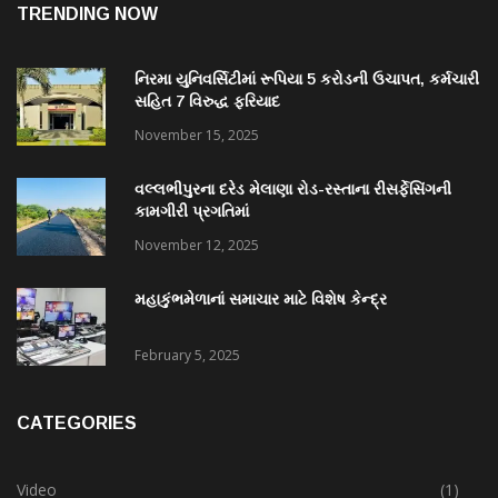
TRENDING NOW
નિરમા યુનિવર્સિટીમાં રૂપિયા 5 કરોડની ઉચાપત, કર્મચારી
સહિત 7 વિરુદ્ધ ફરિયાદ
November 15, 2025
વલ્લભીપુરના દરેડ મેલાણા રોડ-રસ્તાના રીસર્ફેસિંગની
કામગીરી પ્રગતિમાં
November 12, 2025
મહાકુંભમેળાનાં સમાચાર માટે વિશેષ કેન્દ્ર
February 5, 2025
CATEGORIES
Video
(1)