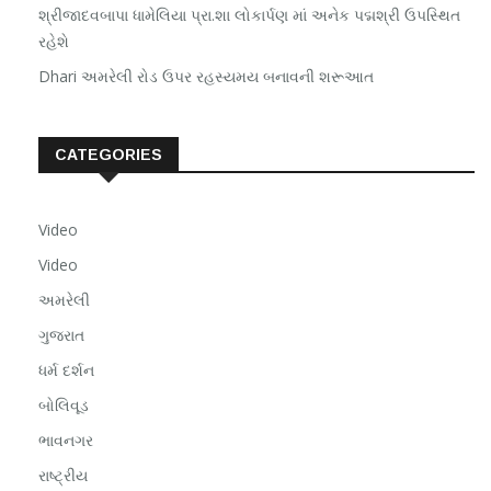
શ્રીજાદવબાપા ધામેલિયા પ્રા.શા લોકાર્પણ માં અનેક પદ્મશ્રી ઉપસ્થિત
રહેશે
Dhari અમરેલી રોડ ઉપર રહસ્યમય બનાવની શરૂઆત
CATEGORIES
Video
Video
અમરેલી
ગુજરાત
ધર્મ દર્શન
બોલિવૂડ
ભાવનગર
રાષ્ટ્રીય