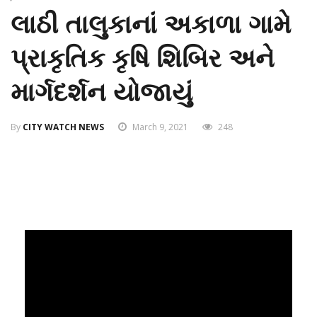
લાઠી તાલુકાનાં અકાળા ગામે
પ્રાકૃતિક કૃષિ શિબિર અને
માર્ગદર્શન યોજાયું
By
CITY WATCH NEWS
March 9, 2021
248