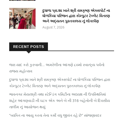
દુધાળા પ્રા.શા ખાતે શ્રી રામકૃષ્ણ એક્સપોર્ટ ના
ધોળકિયા પરિજન દ્વારા કોમ્પુટર ટેબ્લેટ વિતરણ
અને અદ્યતન પુસ્તકાલય નું લોકાર્પણ
August 7, 2026
RECENT POSTS
જરા યાદ કરો કુરબાની… અમરેલીના આંગણે ૮૦મો સ્વાતંત્ર્ય પર્વનો
રાજ્ય મહોત્સવ
દુધાળા પ્રા.શા ખાતે શ્રી રામકૃષ્ણ એક્સપોર્ટ ના ધોળકિયા પરિજન દ્વારા
કોમ્પુટર ટેબ્લેટ વિતરણ અને અદ્યતન પુસ્તકાલય નું લોકાર્પણ
ભાવનગર મેયરશ્રી તથા સ્ટેન્ડિંગ કમિટીના અધ્યક્ષ ની ઉપસ્થિતિમાં
શહેર આંગણવાડી ની ઘટક એક અને બે ની 316 બહેનોની બે દિવસીય
તાલીમ નું આયોજન થયું
“વ્યક્તિ ના આયુ કરતા તેના કર્મો વધુ જીવંત રહે છે” સાંજણાવદર