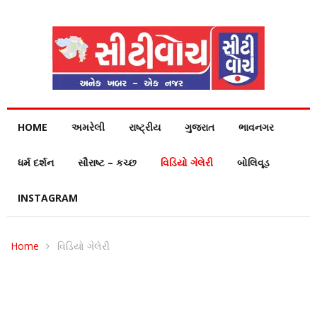
HOME
અમરેલી
રાષ્ટ્રીય
ગુજરાત
ભાવનગર
ધર્મ દર્શન
સૌરાષ્ટ – કચ્છ
વિડિયો ગેલેરી
બોલિવૂડ
INSTAGRAM
Home
વિડિયો ગેલેરી