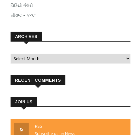
વિડિયો ગેલેરી
સૌરાષ્ટ – કચ્છ
ARCHIVES
Archives
RECENT COMMENTS
JOIN US
RSS
Subscribe us on News