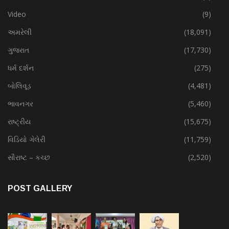
Video
(9)
અમરેલી
(18,091)
ગુજરાત
(17,730)
ધર્મ દર્શન
(275)
બોલિવૂડ
(4,481)
ભાવનગર
(5,460)
રાષ્ટ્રીય
(15,675)
વિડિયો ગેલેરી
(11,759)
સૌરાષ્ટ – કચ્છ
(2,520)
POST GALLERY