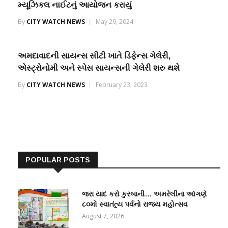
મ્યૂઝિકલ નાઈટનું આયોજન કરાયું
By
CITY WATCH NEWS
May 29, 2024
અમદાવાદની સાયન્સ સીટી ખાતે ડિફેન્સ ગેલેરી,
એસ્ટ્રોનોમી અને સ્પેસ સાયન્સની ગેલેરી શરુ થશે
By
CITY WATCH NEWS
February 23, 2023
POPULAR POSTS
જરા યાદ કરો કુરબાની… અમરેલીના આંગણે
૮૦મો સ્વાતંત્ર્ય પર્વનો રાજ્ય મહોત્સવ
August 7, 2026