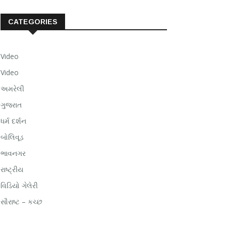
CATEGORIES
Video
Video
અમરેલી
ગુજરાત
ધર્મ દર્શન
બોલિવૂડ
ભાવનગર
રાષ્ટ્રીય
વિડિયો ગેલેરી
સૌરાષ્ટ – કચ્છ