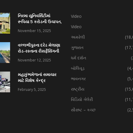
નિરમા યુનિવર્સિટીમાં
Video
રૂપિયા 5 કરોડની ઉચાપત,
Video
કર્મચારી સહિત 7 વિરુદ્ધ
November 15, 2025
ફરિયાદ
અમરેલી
(18,
વલ્લભીપુરના દરેડ મેલાણા
ગુજરાત
(17,
રોડ-રસ્તાના રીસર્ફેસિંગની
કામગીરી પ્રગતિમાં
ધર્મ દર્શન
(
November 12, 2025
બોલિવૂડ
(4
મહાકુંભમેળાનાં સમાચાર
ભાવનગર
(5
માટે વિશેષ કેન્દ્ર
રાષ્ટ્રીય
(15,
February 5, 2025
વિડિયો ગેલેરી
(11,
સૌરાષ્ટ – કચ્છ
(2