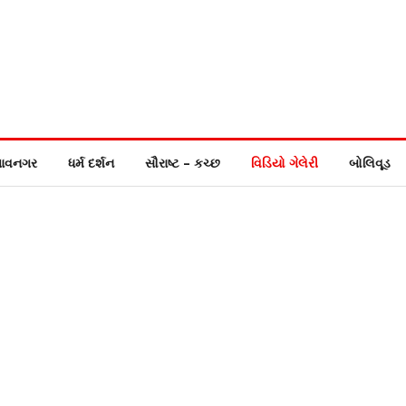
ાવનગર
ધર્મ દર્શન
સૌરાષ્ટ – કચ્છ
વિડિયો ગેલેરી
બોલિવૂડ