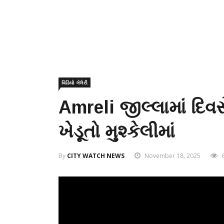
વિડિયો ગેલેરી
Amreli જીલ્લામાં દિવસ
ખેડૂતો મુશ્કેલીમાં
By
CITY WATCH NEWS
November 18, 2025