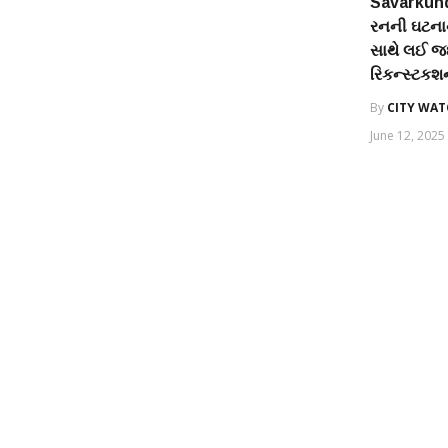
Savarkund
રનની ઘટના
સાથે લઈ જઈ
રિકન્સ્ટકશન 
By
CITY WA
June 12, 2025