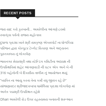
RECENT POSTS
જરા યાદ કરો કુરબાની… અમરેલીના આંગણે ૮૦મો
સ્વાતંત્ર્ય પર્વનો રાજ્ય મહોત્સવ
દુધાળા પ્રા.શા ખાતે શ્રી રામકૃષ્ણ એક્સપોર્ટ ના ધોળકિયા
પરિજન દ્વારા કોમ્પુટર ટેબ્લેટ વિતરણ અને અદ્યતન
પુસ્તકાલય નું લોકાર્પણ
ભાવનગર મેયરશ્રી તથા સ્ટેન્ડિંગ કમિટીના અધ્યક્ષ ની
ઉપસ્થિતિમાં શહેર આંગણવાડી ની ઘટક એક અને બે ની
316 બહેનોની બે દિવસીય તાલીમ નું આયોજન થયું
“વ્યક્તિ ના આયુ કરતા તેના કર્મો વધુ જીવંત રહે છે”
સાંજણાવદર શ્રીજાદવબાપા ધામેલિયા પ્રા.શા લોકાર્પણ માં
અનેક પદ્મશ્રી ઉપસ્થિત રહેશે
Dhari અમરેલી રોડ ઉપર રહસ્યમય બનાવની શરૂઆત