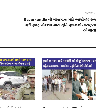
Next
Next
post:
Savarkundla ની ગાયમાતા માટે આશીર્વાદ રૂપ
શ્રી કૃષ્ણ ગૌશાળા ખાતે ભૂમિ પૂજનનો કાર્યક્રમ
યોજાયો