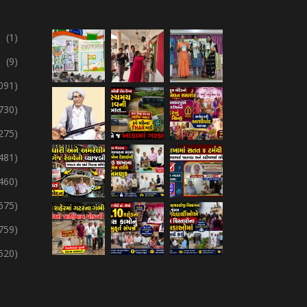
(1)
(9)
091)
730)
275)
,481)
,460)
675)
759)
,520)