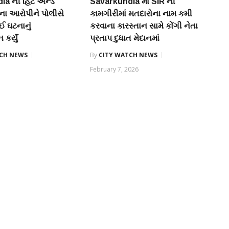
la ની હિટ એન્ડ
Savarkundla માં SIR ની
ના આરોપીને પોલીસે
કામગીરીમાં મતદારોના નામ કમી
 ઘટનાનું
કરવાના કારસ્તાન સામે કોંગી નેતા
કર્યું
પ્રતાપ દુધાત મેદાનમાં
TCH NEWS
By
CITY WATCH NEWS
February 7, 2026