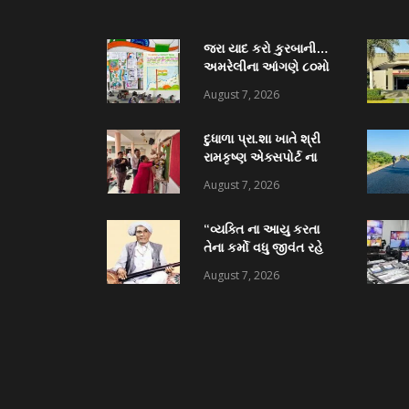
જરા યાદ કરો કુરબાની…
અમરેલીના આંગણે ૮૦મો
સ્વાતંત્ર્ય પર્વનો રાજ્ય
August 7, 2026
મહોત્સવ
દુધાળા પ્રા.શા ખાતે શ્રી
રામકૃષ્ણ એક્સપોર્ટ ના
ધોળકિયા પરિજન દ્વારા
August 7, 2026
કોમ્પુટર ટેબ્લેટ વિતરણ
અને અદ્યતન પુસ્તકાલય
“વ્યક્તિ ના આયુ કરતા
નું લોકાર્પણ
તેના કર્મો વધુ જીવંત રહે
છે” સાંજણાવદર
August 7, 2026
શ્રીજાદવબાપા ધામેલિયા
પ્રા.શા લોકાર્પણ માં અનેક
પદ્મશ્રી ઉપસ્થિત રહેશે