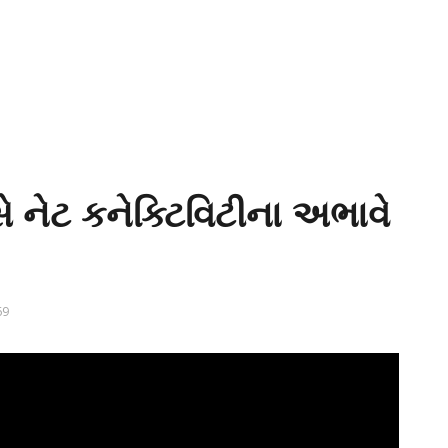
ે નેટ કનેક્ટિવિટીના અભાવે
69