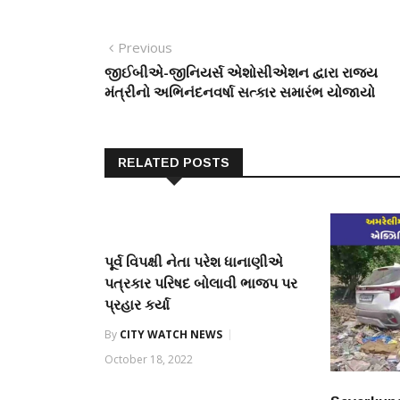
Post
Previous
Previous
post:
જીઈબીએ-જીનિયર્સ એશોસીએશન દ્વારા રાજ્ય
navigation
મંત્રીનો અભિનંદનવર્ષા સત્કાર સમારંભ યોજાયો
RELATED POSTS
પૂર્વ વિપક્ષી નેતા પરેશ ધાનાણીએ
પત્રકાર પરિષદ બોલાવી ભાજપ પર
પ્રહાર કર્યા
By
CITY WATCH NEWS
October 18, 2022