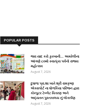
POPULAR POSTS
જરા યાદ કરો કુરબાની… અમરેલીના
આંગણે ૮૦મો સ્વાતંત્ર્ય પર્વનો રાજ્ય
મહોત્સવ
August 7, 2026
દુધાળા પ્રા.શા ખાતે શ્રી રામકૃષ્ણ
એક્સપોર્ટ ના ધોળકિયા પરિજન દ્વારા
કોમ્પુટર ટેબ્લેટ વિતરણ અને
અદ્યતન પુસ્તકાલય નું લોકાર્પણ
August 7, 2026