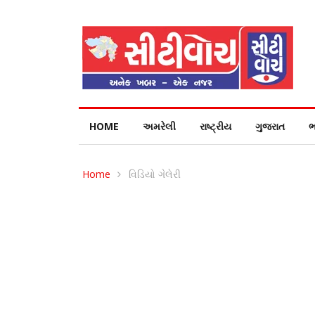
HOME
અમરેલી
રાષ્ટ્રીય
ગુજરાત
ભ
Home
વિડિયો ગેલેરી