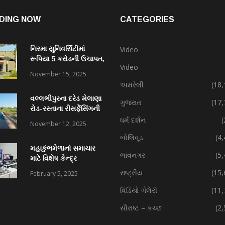
DING NOW
CATEGORIES
નિરમા યુનિવર્સિટીમાં
Video
રૂપિયા 5 કરોડની ઉચાપત,
Video
કર્મચારી સહિત 7 વિરુદ્ધ
November 15, 2025
ફરિયાદ
અમરેલી
(18,
વલ્લભીપુરના દરેડ મેલાણા
ગુજરાત
(17,
રોડ-રસ્તાના રીસર્ફેસિંગની
કામગીરી પ્રગતિમાં
ધર્મ દર્શન
(
November 12, 2025
બોલિવૂડ
(4
મહાકુંભમેળાનાં સમાચાર
ભાવનગર
(5
માટે વિશેષ કેન્દ્ર
રાષ્ટ્રીય
(15,
February 5, 2025
વિડિયો ગેલેરી
(11,
સૌરાષ્ટ – કચ્છ
(2