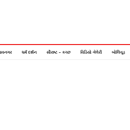
ાવનગર
ધર્મ દર્શન
સૌરાષ્ટ – કચ્છ
વિડિયો ગેલેરી
બોલિવૂડ