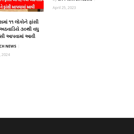
April 25, 2023
સમાં ૧૧ લોકોને ફાંસી
અઠવાડિયે ૩૦થી વધુ
ાંસી આપવામાં આવી
TCH NEWS
, 2024