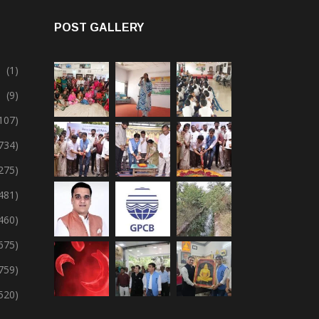
POST GALLERY
(1)
(9)
107)
734)
275)
,481)
,460)
675)
759)
,520)