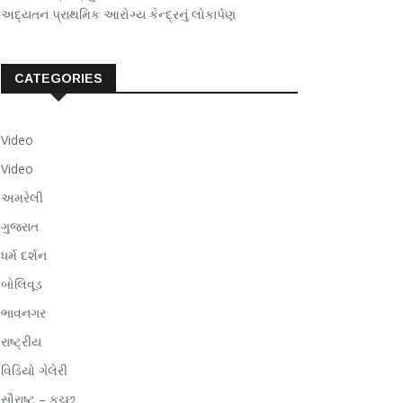
અદ્યતન પ્રાથમિક આરોગ્ય કેન્દ્રનું લોકાર્પણ
CATEGORIES
Video
Video
અમરેલી
ગુજરાત
ધર્મ દર્શન
બોલિવૂડ
ભાવનગર
રાષ્ટ્રીય
વિડિયો ગેલેરી
સૌરાષ્ટ – કચ્છ