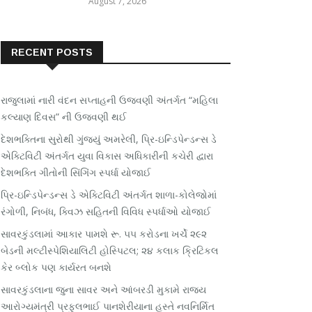
August 7, 2026
RECENT POSTS
રાજુલામાં નારી વંદન સપ્તાહની ઉજવણી અંતર્ગત “મહિલા
કલ્યાણ દિવસ” ની ઉજવણી થઈ
દેશભક્તિના સુરોથી ગુંજ્યું અમરેલી, પ્રિ-ઇન્ડિપેન્ડન્સ ડે
એક્ટિવિટી અંતર્ગત યુવા વિકાસ અધિકારીની કચેરી દ્વારા
દેશભક્તિ ગીતોની સિંગિંગ સ્પર્ધા યોજાઈ
પ્રિ-ઇન્ડિપેન્ડન્સ ડે એક્ટિવિટી અંતર્ગત શાળા-કોલેજોમાં
રંગોળી, નિબંધ, ક્વિઝ સહિતની વિવિધ સ્પર્ધાઓ યોજાઈ
સાવરકુંડલામાં આકાર પામશે રૂ. ૫૫ કરોડના ખર્ચે ૨૯૨
બેડની મલ્ટીસ્પેશિયાલિટી હોસ્પિટલ; ૨૪ કલાક ક્રિટિકલ
કેર બ્લોક પણ કાર્યરત બનશે
સાવરકુંડલાના જુના સાવર અને આંબરડી મુકામે રાજ્ય
આરોગ્યમંત્રી પ્રફુલભાઈ પાનશેરીયાના હસ્તે નવનિર્મિત