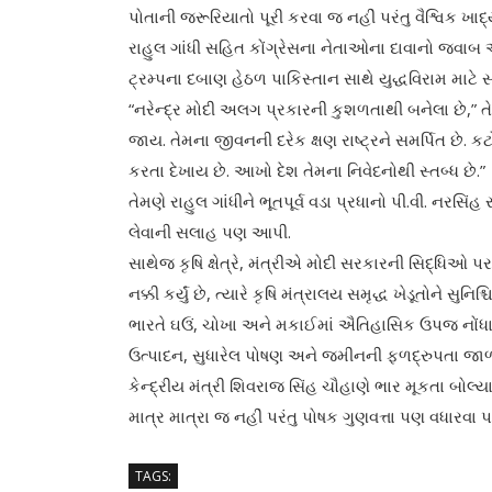
પોતાની જરૂરિયાતો પૂરી કરવા જ નહીં પરંતુ વૈશ્વિક ખાદ્
રાહુલ ગાંધી સહિત કોંગ્રેસના નેતાઓના દાવાનો જવાબ આપત
ટ્રમ્પના દબાણ હેઠળ પાકિસ્તાન સાથે યુદ્ધવિરામ માટે
“નરેન્દ્ર મોદી અલગ પ્રકારની કુશળતાથી બનેલા છે,” તે
જાય. તેમના જીવનની દરેક ક્ષણ રાષ્ટ્રને સમર્પિત છે. 
કરતા દેખાય છે. આખો દેશ તેમના નિવેદનોથી સ્તબ્ધ છે.”
તેમણે રાહુલ ગાંધીને ભૂતપૂર્વ વડા પ્રધાનો પી.વી. નરસિ
લેવાની સલાહ પણ આપી.
સાથેજ કૃષિ ક્ષેત્રે, મંત્રીએ મોદી સરકારની સિદ્ધિઓ
નક્કી કર્યું છે, ત્યારે કૃષિ મંત્રાલય સમૃદ્ધ ખેડૂતોને સુનિશ્
ભારતે ઘઉં, ચોખા અને મકાઈમાં ઐતિહાસિક ઉપજ નોંધાવી 
ઉત્પાદન, સુધારેલ પોષણ અને જમીનની ફળદ્રુપતા જાળવવ
કેન્દ્રીય મંત્રી શિવરાજ સિંહ ચૌહાણે ભાર મૂકતા બોલ
માત્ર માત્રા જ નહીં પરંતુ પોષક ગુણવત્તા પણ વધારવા 
TAGS: