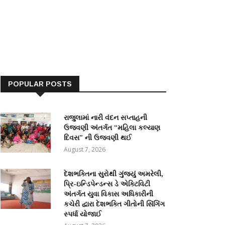
POPULAR POSTS
રાજુલામાં નારી વંદન સપ્તાહની
ઉજવણી અંતર્ગત “મહિલા કલ્યાણ
દિવસ” ની ઉજવણી થઈ
August 7, 2026
દેશભક્તિના સુરોથી ગુંજ્યું અમરેલી,
પ્રિ-ઇન્ડિપેન્ડન્સ ડે એક્ટિવિટી
અંતર્ગત યુવા વિકાસ અધિકારીની
કચેરી દ્વારા દેશભક્તિ ગીતોની સિંગિંગ
સ્પર્ધા યોજાઈ