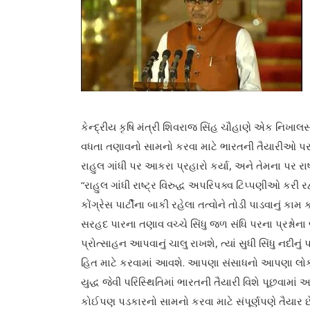
કેન્દ્રીય કૃષિ મંત્રી શિવરાજ સિંહ ચૌહાણે એક નિખાલસ
વધતા તણાવનો સામનો કરવા માટે ભારતની તૈયારીઓ પર વિ
રાહુલ ગાંધી પર આકરા પ્રહારો કર્યા, અને તેમના પર રા
“રાહુલ ગાંધી રાષ્ટ્ર વિરુદ્ધ અપરિપક્વ ટિપ્પણીઓ કરી રહ
કોંગ્રેસ પાર્ટીના બાકી રહેલા તત્વોને તોડી પાડવાનું કામ કરી
સરહદ પારના તણાવ વચ્ચે સિંધુ જળ સંધિ પરના પ્રશ્નોના 
પ્રોત્સાહન આપવાનું ચાલુ રાખશે, ત્યાં સુધી સિંધુ નદી
હિત માટે કરવામાં આવશે. આપણા સંસાધનો આપણા લોકો 
યુદ્ધ જેવી પરિસ્થિતિમાં ભારતની તૈયારી વિશે પૂછવામાં આ
કોઈપણ પડકારનો સામનો કરવા માટે સંપૂર્ણપણે તૈયાર છે. આ