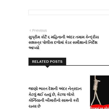
Post
Previous
Previous
post:
સુપ્રીમ કોર્ટે ૬ મહિનાની અંદર તમામ કેન્દ્રીય
navigation
સશસ્ત્ર પોલીસ દળોમાં કેડર સમીક્ષાનો નિર્દેશ
આપ્યો
RELATED POSTS
જાણો ભારત દેશની અંદર નેત્રદાન
કેટલું થઈ રહ્યું છે, કેટલા લોકો
કોર્નિયાની બીમારીનો સામનો કરી
રહ્યા છે