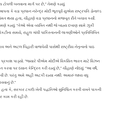
ય ટોપલી બનવાના માર્ગ પર છે,” તેમણે કહ્યું.
ા કે વડા પ્રધાન નરેન્દ્ર મોદી ભૂતપૂર્વ યુએસ રાષ્ટ્રપતિ ડોનાલ્ડ
 સંમત થયા હતા, ચૌહાણે વડા પ્રધાનનો મજબૂત રીતે બચાવ કર્યો.
મણે કહ્યું. “તેઓ એવા વ્યક્તિ નથી જે બાહ્ય દબાણ સામે ઝૂકી
કટોકટીના સમયે, રાહુલ ગાંધી પાકિસ્તાનની લાગણીઓને પ્રતિબિંબિત
ંહ રાવ અને અટલ બિહારી વાજપેયી પાસેથી રાષ્ટ્રીય નેતૃત્વનો પાઠ
 પર પ્રકાશ પાડ્યો. “જ્યારે પીએમ મોદીએ વિકસિત ભારત માટે વિઝન
ચિત કરવા પર ધ્યાન કેન્દ્રિત કરી રહ્યું છે,” ચૌહાણે નોંધ્યું. “આ વર્ષે,
છે. પરંતુ અમે અહીં અટકી રહ્યા નથી. અમારું લક્ષ્ય વધુ
ાનું છે.”
્યા હતા કે, સરકાર ટકાઉ ખેતી પદ્ધતિઓ સુનિશ્ચિત કરતી વખતે પાકની
પર કામ કરી રહી છે.