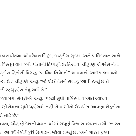
 વાતચીતમાં ઓપરેશન સિંદૂર, રાષ્ટ્રીય સુરક્ષા અને પાકિસ્તાન સાથે
સ્તૃત વાત કરી. પોતાની ટિપ્પણી દરમિયાન, ચૌહાણે કોંગ્રેસ નેતા
ષ્ટ્રીય હિતોની વિરુદ્ધ “બાલિશ નિવેદનો” આપવાનો આરોપ લગાવ્યો.
્યા છે,” ચૌહાણે કહ્યું. “જે કોઈ તેમને સલાહ આપી રહ્યું છે તે
 રહ્યું હોય તેવું લાગે છે.”
જવાબમાં મંત્રીએ કહ્યું, “જ્યાં સુધી પાકિસ્તાન આતંકવાદને
નું પાણી તેમના સુધી પહોંચશે નહીં. તે પાણીનો ઉપયોગ આપણા ખેડૂતોના
માટે છે.”
વતા, ચૌહાણે દેશની ક્ષમતાઓમાં સંપૂર્ણ વિશ્વાસ વ્યક્ત કર્યો. “ભારત
 વર્ષે રેકોર્ડ કૃષિ ઉત્પાદન જાેવા મળ્યું છે, અને ભારત ફક્ત