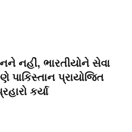
ાનને નહીં, ભારતીયોને સેવા
ે પાકિસ્તાન પ્રાયોજિત
હારો કર્યા