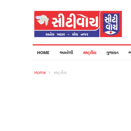
HOME
અમરેલી
રાષ્ટ્રીય
ગુજરાત
ભ
Home
રાષ્ટ્રીય