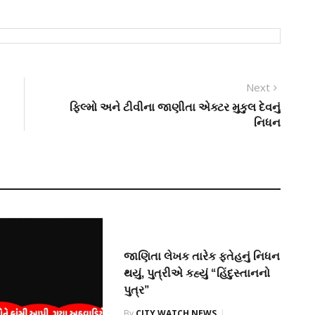
Next
Next
post:
ફિલ્મો અને ટીવીના જાણીતા એક્ટર મુકુલ દેવનું
નિધન
જાણિતા લેખક તારેક ફતેહનું નિધન
થયું, પુત્રીએ કહ્યું “હિંદુસ્તાનનો
પુત્ર”
By
CITY WATCH NEWS