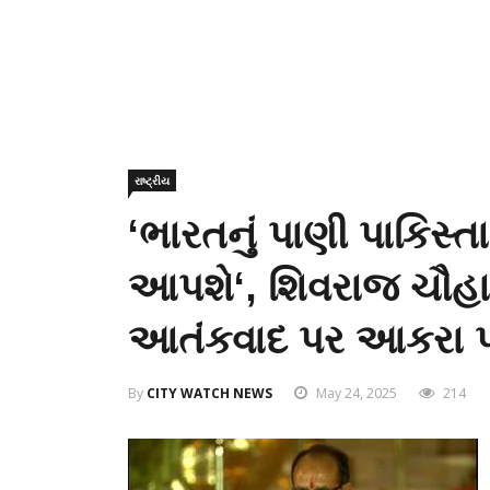
રાષ્ટ્રીય
‘ભારતનું પાણી પાકિસ્ત
આપશે‘, શિવરાજ ચૌહાણ
આતંકવાદ પર આકરા પ્ર
By
CITY WATCH NEWS
May 24, 2025
214