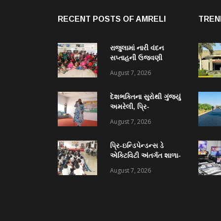
RECENT POSTS OF AMRELI
TREN
રાજુલામાં નારી વંદન
સપ્તાહની ઉજવણી
અંતર્ગત “મહિલા કલ્યાણ
August 7, 2026
દિવસ” ની ઉજવણી થઈ
દેશભક્તિના સુરોથી ગુંજ્યું
અમરેલી, પ્રિ-
ઇન્ડિપેન્ડન્સ ડે એક્ટિવિટી
August 7, 2026
અંતર્ગત યુવા વિકાસ
અધિકારીની કચેરી દ્વારા
પ્રિ-ઇન્ડિપેન્ડન્સ ડે
દેશભક્તિ ગીતોની સિંગિંગ
એક્ટિવિટી અંતર્ગત શાળા-
સ્પર્ધા યોજાઈ
કોલેજોમાં
August 7, 2026
રંગોળી, નિબંધ, ક્વિઝ
સહિતની વિવિધ સ્પર્ધાઓ
યોજાઈ