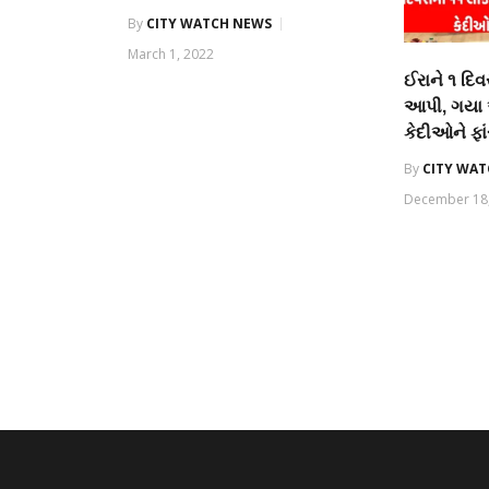
By
CITY WATCH NEWS
March 1, 2022
ઈરાને ૧ દિવ
આપી, ગયા 
કેદીઓને ફ
By
CITY WA
December 18