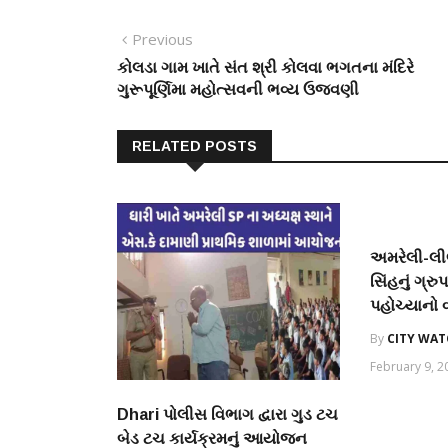
Post
Previous
Previous
post:
કોલડા ગામ ખાતે સંત શ્રી કોલવા ભગતના મંદિરે
navigation
ગુરૂપૂર્ણિમા મહોત્સવની ભવ્ય ઉજવણી
RELATED POSTS
અમરેલી-લીલ
સિંહનું ગ્ર
પહોચ્યાનો 
By
CITY WA
February 9, 2
Dhari પોલીસ વિભાગ દ્વારા ગુડ ટચ
બેડ ટચ કાર્યક્રમનું આયોજન