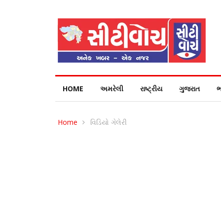
HOME
અમરેલી
રાષ્ટ્રીય
ગુજરાત
ભ
Home
વિડિયો ગેલેરી