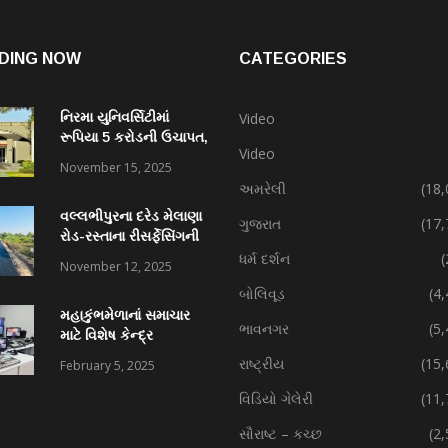
DING NOW
CATEGORIES
નિરમા યુનિવર્સિટીમાં
Video
રૂપિયા 5 કરોડની ઉચાપત,
Video
કર્મચારી સહિત 7 વિરુદ્ધ
November 15, 2025
ફરિયાદ
અમરેલી
(18,
વલ્લભીપુરના દરેડ મેલાણા
ગુજરાત
(17,
રોડ-રસ્તાના રીસર્ફેસિંગની
કામગીરી પ્રગતિમાં
ધર્મ દર્શન
(
November 12, 2025
બોલિવૂડ
(4
મહાકુંભમેળાનાં સમાચાર
ભાવનગર
(5
માટે વિશેષ કેન્દ્ર
રાષ્ટ્રીય
(15,
February 5, 2025
વિડિયો ગેલેરી
(11,
સૌરાષ્ટ – કચ્છ
(2