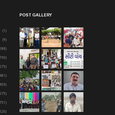
POST GALLERY
(1)
(9)
088)
730)
275)
,481)
,459)
675)
751)
,520)