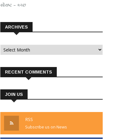
સૌરાષ્ટ – કચ્છ
ARCHIVES
Archives
RECENT COMMENTS
JOIN US
RSS
Subscribe us on News