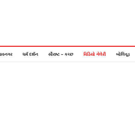
ાવનગર
ધર્મ દર્શન
સૌરાષ્ટ – કચ્છ
વિડિયો ગેલેરી
બોલિવૂડ