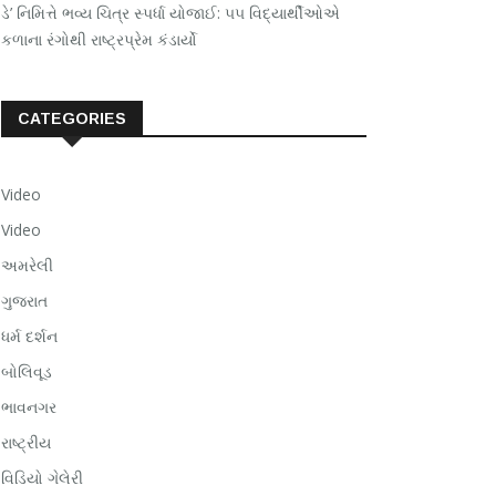
ડે’ નિમિત્તે ભવ્ય ચિત્ર સ્પર્ધા યોજાઈ: ૫૫ વિદ્યાર્થીઓએ
કળાના રંગોથી રાષ્ટ્રપ્રેમ કંડાર્યો
CATEGORIES
Video
Video
અમરેલી
ગુજરાત
ધર્મ દર્શન
બોલિવૂડ
ભાવનગર
રાષ્ટ્રીય
વિડિયો ગેલેરી