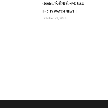
વરસતા ખેતીપાકો નષ્ટ થયા
By
CITY WATCH NEWS
October 23, 2024