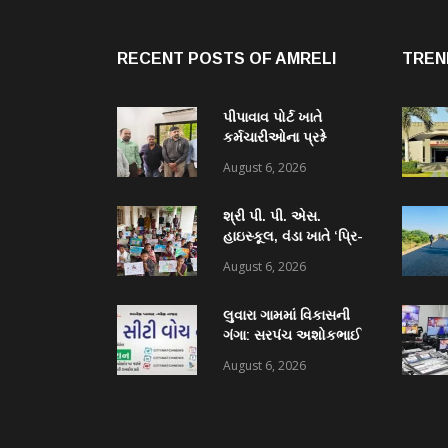
RECENT POSTS OF AMRELI
TREN
પીપાવાવ પોર્ટ ખાતે
કર્મચારીઓના પ્રશ્ને
ધારાસભ્ય હીરા સોલંકીની
August 6, 2026
મુલાકાત, સ્થાનિક
રોજગારી મુદ્દે અધિકારીઓ
શ્રી પી. પી. એસ.
સાથે ચર્ચા
હાઇસ્કૂલ, વંડા ખાતે ‘પ્રિ-
ઇન્ડિપેન્ડન્સ ડે’ નિમિત્તે
August 6, 2026
ભવ્ય ચિત્ર સ્પર્ધા યોજાઈ:
૫૫ વિદ્યાર્થીઓએ કળાના
લુવારા ગામમાં વિકાસની
રંગોથી રાષ્ટ્રપ્રેમ કંડાર્યો
ગંગા: સરપંચ અશોકભાઈ
બોરીચાના પ્રયાસોથી
August 6, 2026
₹18.50 લાખની ગ્રાન્ટ
મંજૂર