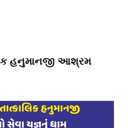
ત્કાલિક હનુમાનજી આશ્રમ