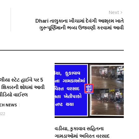
Next
Next
post:
Dhari તાલુકાના ખીચામાં દેવંગી આશ્રમ ખાતે
ગુરૂપૂર્ણિમાની ભવ્ય ઉજવણી કરવામાં આવી
ીયા સ્ટેટ હાઈવે પર 5
ુપ શિકારની શોધમાં આવી
વીડિયો વાઈરલ
TCH NEWS
022
વડીયા, કુકાવાવ સહિતના
ગામડાઓમાં અવિરત વરસાદ