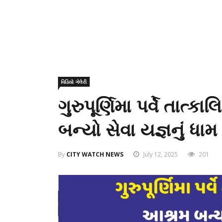
વિડિયો ગેલેરી
ગુરુપૂર્ણિમા પર્વે તા
બન્યો સેવા યજ્ઞનું ધામ
By
CITY WATCH NEWS
July 12, 2025
201