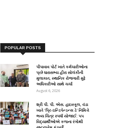
POPULAR POSTS
પીપાવાવ પોર્ટ ખાતે કર્મચારીઓના
પ્રશ્ને ધારાસભ્ય હીરા સોલંકીની
મુલાકાત, સ્થાનિક રોજગારી મુદ્દે
અધિકારીઓ સાથે ચર્ચા
August 6, 2026
શ્રી પી. પી. એસ. હાઇસ્કૂલ, વંડા
ખાતે ‘પ્રિ-ઇન્ડિપેન્ડન્સ ડે’ નિમિત્તે
ભવ્ય ચિત્ર સ્પર્ધા યોજાઈ: ૫૫
વિદ્યાર્થીઓએ કળાના રંગોથી
રાષ્ટ્રપ્રેમ કંડાર્યો