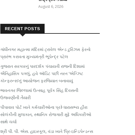
August 6, 2026
RECENT POSTS
ગાંધીનગર મહાત્મા મંદિરમાં ટ્રાવેલ એન્ડ ટુરિઝમ ફેરનો
પ્રારંભ કરાવતા મુખ્યમંત્રી ભૂપેન્દ્ર પટેલ
ગુજરાત સરકારનું પારદર્શક પંચાયતી રાજની દિશામાં
ઐતિહાસિક પગલું, હવે ઑડિટ પછી તરત ‘એગ્ઝિટ
કૉન્ફરન્સ’નું આયોજન ફરજિયાત બનાવાયું
ભાવનગર જિલ્લામાં ઉત્સાહ પૂર્વક સિંહ દિવસની
ઉજવણીની તૈયારી
પીપાવાવ પોર્ટ ખાતે કર્મચારીઓના પ્રશ્ને ધારાસભ્ય હીરા
સોલંકીની મુલાકાત, સ્થાનિક રોજગારી મુદ્દે અધિકારીઓ
સાથે ચર્ચા
શ્રી પી. પી. એસ. હાઇસ્કૂલ, વંડા ખાતે ‘પ્રિ-ઇન્ડિપેન્ડન્સ