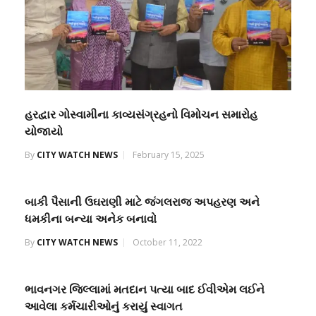
હરદ્વાર ગોસ્વામીના કાવ્યસંગ્રહનો વિમોચન સમારોહ
યોજાયો
By
CITY WATCH NEWS
February 15, 2025
બાકી પૈસાની ઉઘરાણી માટે જંગલરાજ અપહરણ અને
ધમકીના બન્યા અનેક બનાવો
By
CITY WATCH NEWS
October 11, 2022
ભાવનગર જિલ્લામાં મતદાન પત્યા બાદ ઈવીએમ લઈને
આવેલા કર્મચારીઓનું કરાયું સ્વાગત