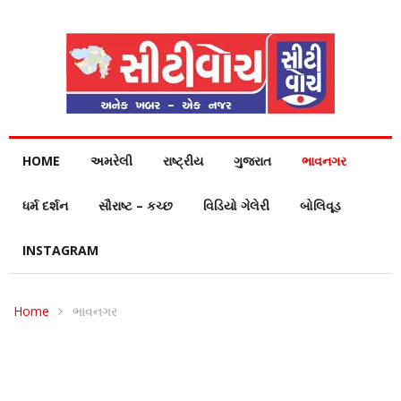
HOME
અમરેલી
રાષ્ટ્રીય
ગુજરાત
ભાવનગર
ધર્મ દર્શન
સૌરાષ્ટ – કચ્છ
વિડિયો ગેલેરી
બોલિવૂડ
INSTAGRAM
Home
ભાવનગર