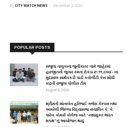
By
CITY WATCH NEWS
December 2, 2022
POPULAR POSTS
રાજુલા તાલુકાના જુનીકાતર ગામે જાહેરમાં
હારજીતનો જુગાર રમતા રોકડા રૂ.૧૧,૯૦૦/- ના
મુદામાલ સાથેપકડી પાડી કવોલીટી કેસ શોધી
કાઢતી રાજુલા પોલીસ ટીમ
August 8, 2026
શ્રીમતી શાંતાબેન હરિભાઈ ગજેરા કેમ્પસ તથા
અમરેલી જિલ્લા વિદ્યાસભા સંચાલિત કે. કે.
પારેખ કોમર્સ કોલેજ ખાતે “નશામુક્ત ભારત
શપથ”નું આયોજન થયું