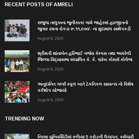
RECENT POSTS OF AMRELI
રાજુલા તાલુકાના જુનીકાતર ગામે જાહેરમાં હારજીતનો
જુગાર રમતા રોકડા રૂ.૧૧,૯૦૦/- ના મુદામાલ સાથેપકડી
પાડી કવોલીટી કેસ શોધી કાઢતી રાજુલા પોલીસ ટીમ
August 8, 2026
શ્રીમતી શાંતાબેન હરિભાઈ ગજેરા કેમ્પસ તથા અમરેલી
જિલ્લા વિદ્યાસભા સંચાલિત કે. કે. પારેખ કોમર્સ કોલેજ
ખાતે “નશામુક્ત ભારત શપથ”નું આયોજન થયું
August 8, 2026
અનુદાનિત ગર્લ્સ સ્કૂલ ખાતે ટેકનિકલ સાયન્સ નો વિશેષ
વર્કશોપ યોજાયો
August 8, 2026
TRENDING NOW
નિરમા યુનિવર્સિટીમાં રૂપિયા 5 કરોડની ઉચાપત, કર્મચારી