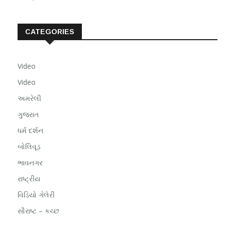
CATEGORIES
Video
Video
અમરેલી
ગુજરાત
ધર્મ દર્શન
બોલિવૂડ
ભાવનગર
રાષ્ટ્રીય
વિડિયો ગેલેરી
સૌરાષ્ટ – કચ્છ