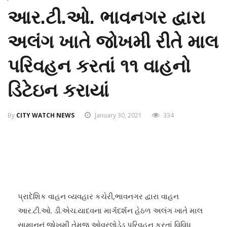
આર.ટી.ઓ. ભાવનગર દ્વારા
અલંગ ખાતે જોખમી રીતે માલ
પરિવહન કરતાં ૧૧ વાહનો
ડિટેઇન કરાયાં
By
CITY WATCH NEWS
January 30, 2021
334
પ્રાદેશિક વાહન વ્યવહાર કચેરી,ભાવનગર દ્વારા વાહન
આર.ટી.ઓ. ડી.એચ.યાદવના માર્ગદર્શન હેઠળ અલંગ ખાતે માલ
સામાનનું જોખમી તેમજ ઓવરલોડેડ પરિવહન કરતાં વિવિધ