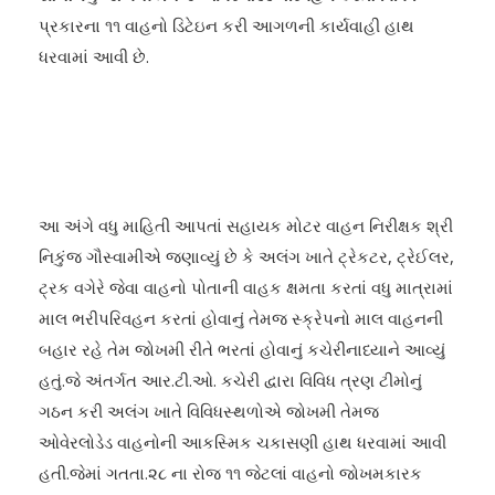
પ્રકારના ૧૧ વાહનો ડિટેઇન કરી આગળની કાર્યવાહી હાથ
ધરવામાં આવી છે.
આ અંગે વધુ માહિતી આપતાં સહાયક મોટર વાહન નિરીક્ષક શ્રી
નિકુંજ ગૌસ્વામીએ જણાવ્યું છે કે અલંગ ખાતે ટ્રેકટર, ટ્રેઈલર,
ટ્રક વગેરે જેવા વાહનો પોતાની વાહક ક્ષમતા કરતાં વધુ માત્રામાં
માલ ભરીપરિવહન કરતાં હોવાનું તેમજ સ્ક્રેપનો માલ વાહનની
બહાર રહે તેમ જોખમી રીતે ભરતાં હોવાનું કચેરીનાધ્યાને આવ્યું
હતું.જે અંતર્ગત આર.ટી.ઓ. કચેરી દ્વારા વિવિધ ત્રણ ટીમોનું
ગઠન કરી અલંગ ખાતે વિવિધસ્થળોએ જોખમી તેમજ
ઓવેરલોડેડ વાહનોની આકસ્મિક ચકાસણી હાથ ધરવામાં આવી
હતી.જેમાં ગતતા.૨૮ ના રોજ ૧૧ જેટલાં વાહનો જોખમકારક