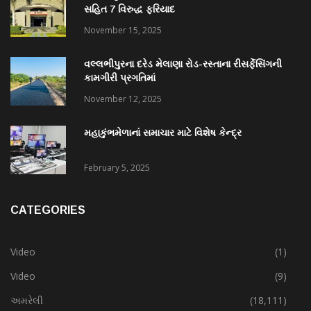
સહિત 7 વિરુદ્ધ ફરિયાદ
November 15, 2025
વલ્લભીપુરના દરેડ મેલાણા રોડ-રસ્તાના રીસર્ફેસિંગની
કામગીરી પ્રગતિમાં
November 12, 2025
મહાકુંભમેળાનાં સમાચાર માટે વિશેષ કેન્દ્ર
February 5, 2025
CATEGORIES
Video
(1)
Video
(9)
અમરેલી
(18,111)