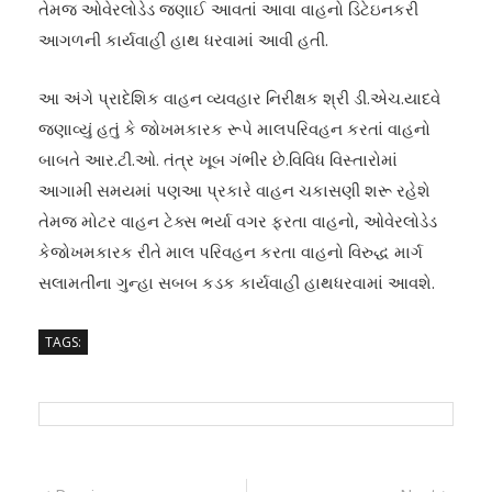
તેમજ ઓવેરલોડેડ જણાઈ આવતાં આવા વાહનો ડિટેઇનકરી
આગળની કાર્યવાહી હાથ ધરવામાં આવી હતી.
આ અંગે પ્રાદેશિક વાહન વ્યવહાર નિરીક્ષક શ્રી ડી.એચ.યાદવે
જણાવ્યું હતું કે જોખમકારક રૂપે માલપરિવહન કરતાં વાહનો
બાબતે આર.ટી.ઓ. તંત્ર ખૂબ ગંભીર છે.વિવિધ વિસ્તારોમાં
આગામી સમયમાં પણઆ પ્રકારે વાહન ચકાસણી શરૂ રહેશે
તેમજ મોટર વાહન ટેક્સ ભર્યા વગર ફરતા વાહનો, ઓવેરલોડેડ
કેજોખમકારક રીતે માલ પરિવહન કરતા વાહનો વિરુદ્ધ માર્ગ
સલામતીના ગુન્હા સબબ કડક કાર્યવાહી હાથધરવામાં આવશે.
TAGS: