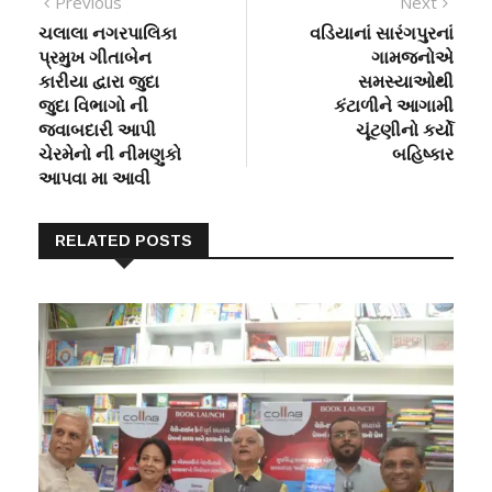
Post
Previous
Next
Previous
Next
post:
post:
ચલાલા નગરપાલિકા
વડિયાનાં સારંગપુરનાં
navigation
પ્રમુખ ગીતાબેન
ગામજનોએ
કારીયા દ્વારા જુદા
સમસ્‍યાઓથી
જુદા વિભાગો ની
કંટાળીને આગામી
જવાબદારી આપી
ચૂંટણીનો કર્યો
ચેરમેનો ની નીમણુકો
બહિષ્‍કાર
આપવા મા આવી
RELATED POSTS