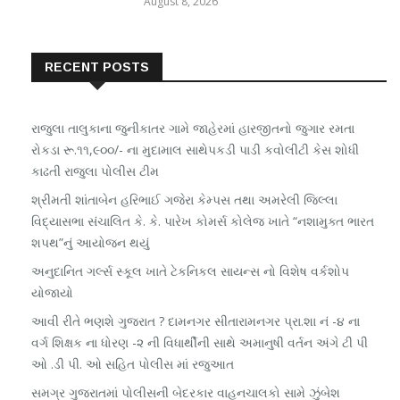
August 8, 2026
RECENT POSTS
રાજુલા તાલુકાના જુનીકાતર ગામે જાહેરમાં હારજીતનો જુગાર રમતા
રોકડા રૂ.૧૧,૯૦૦/- ના મુદામાલ સાથેપકડી પાડી કવોલીટી કેસ શોધી
કાઢતી રાજુલા પોલીસ ટીમ
શ્રીમતી શાંતાબેન હરિભાઈ ગજેરા કેમ્પસ તથા અમરેલી જિલ્લા
વિદ્યાસભા સંચાલિત કે. કે. પારેખ કોમર્સ કોલેજ ખાતે “નશામુક્ત ભારત
શપથ”નું આયોજન થયું
અનુદાનિત ગર્લ્સ સ્કૂલ ખાતે ટેકનિકલ સાયન્સ નો વિશેષ વર્કશોપ
યોજાયો
આવી રીતે ભણશે ગુજરાત ? દામનગર સીતારામનગર પ્રા.શા નં -૪ ના
વર્ગ શિક્ષક ના ધોરણ -૨ ની વિધાર્થીની સાથે અમાનુષી વર્તન અંગે ટી પી
ઓ .ડી પી. ઓ સહિત પોલીસ માં રજુઆત
સમગ્ર ગુજરાતમાં પોલીસની બેદરકાર વાહનચાલકો સામે ઝુંબેશ