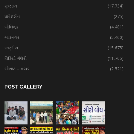
ગુજરાત
(17,734)
ધર્મ દર્શન
(275)
બોલિવૂડ
(4,481)
ભાવનગર
(5,460)
રાષ્ટ્રીય
(15,675)
વિડિયો ગેલેરી
(11,765)
સૌરાષ્ટ – કચ્છ
(2,521)
POST GALLERY