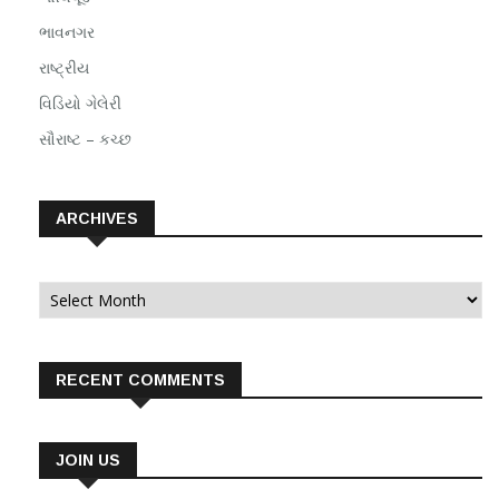
ભાવનગર
રાષ્ટ્રીય
વિડિયો ગેલેરી
સૌરાષ્ટ – કચ્છ
ARCHIVES
Archives
RECENT COMMENTS
JOIN US