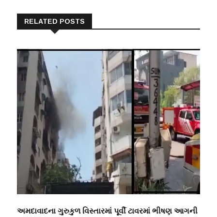
RELATED POSTS
અમદાવાદના ગુરુકુળ વિસ્તારમાં પૂર્વી ટાવરમાં ભીષણ આગની