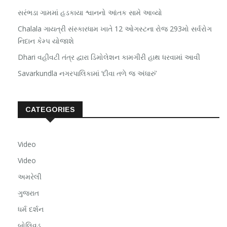
સરંભડા ગામમાં હડકાયા શ્વાનનો આંતક સામે આવ્યો
Chalala ગાયત્રી સંસ્કારધામ ખાતે 12 ઓગસ્ટના રોજ 293મો સર્વરોગ
નિદાન કેમ્પ યોજાશે
Dhari વહીવટી તંત્ર દ્વારા ડિમોલેશન કામગીરી હાથ ધરવામાં આવી
Savarkundla નગરપાલિકામાં ‘દીવા તળે જ અંધારું’
CATEGORIES
Video
Video
અમરેલી
ગુજરાત
ધર્મ દર્શન
બોલિવૂડ