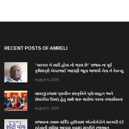
RECENT POSTS OF AMRELI
“સરકાર ને સારી હોવા નો ભ્રમ છે” રાજ્ય ના પૂર્વ
કૃષિમંત્રી બેચરભાઈ ભાદાણી જૂના ભાજપી નેતા ને રેવન્યુ
પ્રશ્ન અમરેલી કલેક્ટર કચેરી સામે ઉપવાસ કરશે
August 6, 2026
સાવરકુંડલામાં પ્રાચીન સંસ્કૃતિને પ્રોત્સાહન અને
સેવાકીય ઉમદા હેતુ સાથે શરૂ થયેલા ગરબા ક્લાસીસના
ઓપનિંગમાં ખેલૈયાઓમાં ભારે ઉત્સાહ જોવા મળ્યો
August 5, 2026
રાજ્યના તમામ સર્કિટ હાઉસમાં એડવોકેટોને સરકારી દરે
રહેવાની સુવિધા આપવા કાયદા મંત્રીને રજૂઆત