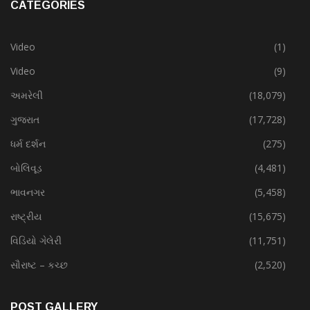
CATEGORIES
Video
(1)
Video
(9)
અમરેલી
(18,079)
ગુજરાત
(17,728)
ધર્મ દર્શન
(275)
બોલિવૂડ
(4,481)
ભાવનગર
(5,458)
રાષ્ટ્રીય
(15,675)
વિડિયો ગેલેરી
(11,751)
સૌરાષ્ટ – કચ્છ
(2,520)
POST GALLERY