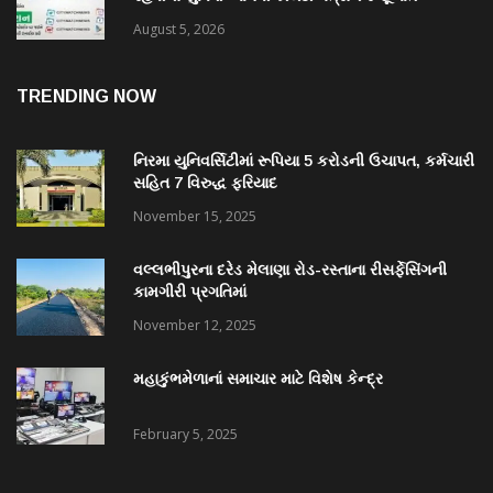
August 5, 2026
TRENDING NOW
નિરમા યુનિવર્સિટીમાં રૂપિયા 5 કરોડની ઉચાપત, કર્મચારી
સહિત 7 વિરુદ્ધ ફરિયાદ
November 15, 2025
વલ્લભીપુરના દરેડ મેલાણા રોડ-રસ્તાના રીસર્ફેસિંગની
કામગીરી પ્રગતિમાં
November 12, 2025
મહાકુંભમેળાનાં સમાચાર માટે વિશેષ કેન્દ્ર
February 5, 2025