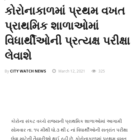
કોરોનાકાળમાં પ્રથમ વખત
પ્રાથમિક શાળાઓમાં
વિધાર્થીઓની પ્રત્યક્ષ પરીક્ષા
લેવાશે
By
CITY WATCH NEWS
March 12, 2021
325
કોરોના સંકટ વચ્ચે રાજયની પ્રાથમિક શાળાઓમાં આગામી
સોમવાર તા. ૧પ મીથી ધો.૩ થી ૮ નાં વિધાર્થીઓની સત્રાંત પરીક્ષા
લેવા માટેની તૈયારીઓ થઈ રહી છે. કોરોનાકાળમાં પ્રથમ વખત