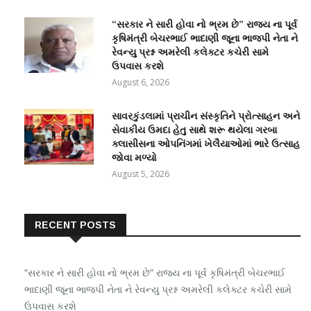
“સરકાર ને સારી હોવા નો ભ્રમ છે” રાજ્ય ના પૂર્વ
કૃષિમંત્રી બેચરભાઈ ભાદાણી જૂના ભાજપી નેતા ને
રેવન્યુ પ્રશ્ન અમરેલી કલેક્ટર કચેરી સામે
ઉપવાસ કરશે
August 6, 2026
સાવરકુંડલામાં પ્રાચીન સંસ્કૃતિને પ્રોત્સાહન અને
સેવાકીય ઉમદા હેતુ સાથે શરૂ થયેલા ગરબા
ક્લાસીસના ઓપનિંગમાં ખેલૈયાઓમાં ભારે ઉત્સાહ
જોવા મળ્યો
August 5, 2026
RECENT POSTS
“સરકાર ને સારી હોવા નો ભ્રમ છે” રાજ્ય ના પૂર્વ કૃષિમંત્રી બેચરભાઈ
ભાદાણી જૂના ભાજપી નેતા ને રેવન્યુ પ્રશ્ન અમરેલી કલેક્ટર કચેરી સામે
ઉપવાસ કરશે