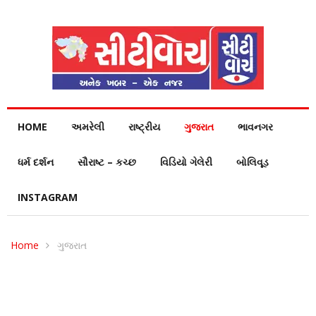
HOME
અમરેલી
રાષ્ટ્રીય
ગુજરાત
ભાવનગર
ધર્મ દર્શન
સૌરાષ્ટ – કચ્છ
વિડિયો ગેલેરી
બોલિવૂડ
INSTAGRAM
Home
ગુજરાત