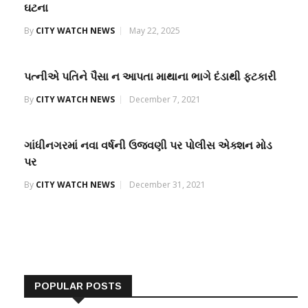
ઘટના
By
CITY WATCH NEWS
May 22, 2025
પત્નીએ પતિને પૈસા ન આપતા માથાના ભાગે દંડાથી ફટકારી
By
CITY WATCH NEWS
December 7, 2021
ગાંધીનગરમાં નવા વર્ષની ઉજવણી પર પોલીસ એક્શન મોડ
પર
By
CITY WATCH NEWS
December 31, 2021
POPULAR POSTS