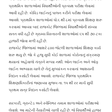
પ્રાથમિક શાળાઓમાં વિધાર્થીઓની પ્રત્યક્ષ પરીક્ષા લેવામાં
આવી રહી છે. કોવિડ લાઈનનું પાલન કરીને પરીક્ષા લેવામાં
આવશે. પ્રાથમિક શાળાઓમાં ધો.૬ થી ૮માં પ્રત્યક્ષ શિક્ષણ શરૂ
કરવામાં આવ્યા બાદ રાજકોટ જિલ્લામાં વિધાર્થીઓની સંખ્યા
સતત વધી રહી છે ગ્રામ્ય વિસ્તારની શાળાઓમાં ૬પ થી ૭૦ ટકા
હાજરી જાેવા મળી રહી છે.
રાજકોટ જિલ્લામાં આશરે ૮૦૦ જેટલી શાળાઓમાં શિક્ષણ કાર્ય
શરૂ થયુ છે. જાે કે હજુ સુધી કોઈ શાળામાં કોરોનાનું સંક્રમણ
થયાનાં અહેવાલો તંત્રને મળ્યા નથી. ઓન લાઈન અને ઓફ
લાઈન અભ્યાસ ચાલે છે તેનું મુલ્યાંકન કરવાનાં આશયની
નિદાન કસોટી લેવામાં આવશે. રાજકોટ જિલ્લા પ્રાથમિક
શિક્ષણાધિકારીનાં જણાવ્યા મુજબ તા. ૧પ થી રર માર્ચ સુધી
પ્રથમ સત્ર નિદાન કસોટી લેવાશે.
સરકારી, ગ્રાન્ટેડ અને ર્સ્વનિભર તમામ શાળાઓમાં પરીક્ષાઓ
લેવાશે. આ માટેની તૈયારીઓ ચાલી રહી છે. જે વિધાર્થીઓ હાજર