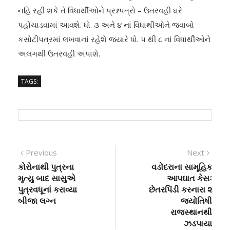
નહિ રહી શકે તે વિધાર્થીઓને પ્રશ્નપત્રો – ઉતરવહી ઘરે
પહોંચાડવામાં આવશે. ધો. ૩ અને ૪ નાં વિધાથીઓને જવાબો
કસોટીપત્રમાં લખવાનાં રહેશે જયારે ધો. પ થી ૮ નાં વિધાર્થીઓને
અલગથી ઉતરવહી અપાશે.
TAGS:
Post
Previous
Next
Previous
Next
post:
post:
કોરોનાથી પુત્રના
વડોદરાના સામૂહિક
navigation
મૃત્યુ બાદ સાસુએ
આપઘાત કેસઃ
પુત્રવધૂનાં કરાવ્યા
છેતરપિંડી કરનારા ૨
બીજા લગ્ન
જ્યોતિષી
રાજસ્થાનથી
ઝડપાયા