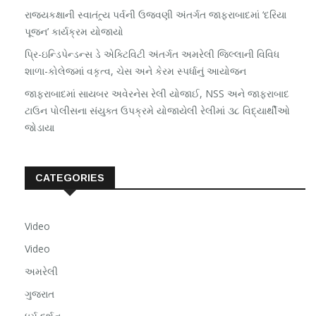
રાજ્યકક્ષાની સ્વાતંત્ર્ય પર્વની ઉજવણી અંતર્ગત જાફરાબાદમાં ‘દરિયા
પૂજન’ કાર્યક્રમ યોજાયો
પ્રિ-ઇન્ડિપેન્ડન્સ ડે એક્ટિવિટી અંતર્ગત અમરેલી જિલ્લાની વિવિધ
શાળા-કોલેજમાં વકૃત્વ, ચેસ અને કેરમ સ્પર્ધાનું આયોજન
જાફરાબાદમાં સાયબર અવેરનેસ રેલી યોજાઈ, NSS અને જાફરાબાદ
ટાઉન પોલીસના સંયુક્ત ઉપક્રમે યોજાયેલી રેલીમાં ૩૮ વિદ્યાર્થીઓ
જોડાયા
CATEGORIES
Video
Video
અમરેલી
ગુજરાત