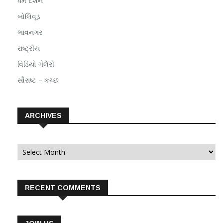
ધર્મ દર્શન
બોલિવૂડ
ભાવનગર
રાષ્ટ્રીય
વિડિયો ગેલેરી
સૌરાષ્ટ – કચ્છ
ARCHIVES
Archives
RECENT COMMENTS