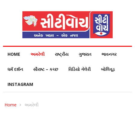
HOME
અમરેલી
રાષ્ટ્રીય
ગુજરાત
ભાવનગર
ધર્મ દર્શન
સૌરાષ્ટ – કચ્છ
વિડિયો ગેલેરી
બોલિવૂડ
INSTAGRAM
Home
અમરેલી