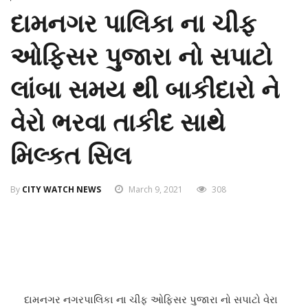
દામનગર પાલિકા ના ચીફ
ઓફિસર પુજારા નો સપાટો
લાંબા સમય થી બાકીદારો ને
વેરો ભરવા તાકીદ સાથે
મિલ્કત સિલ
By
CITY WATCH NEWS
March 9, 2021
308
દામનગર નગરપાલિકા ના ચીફ ઓફિસર પુજારા નો સપાટો વેરા