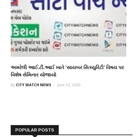
અમરેલી આઈ.ટી.આઈ ખાતે ‘સાયબર સિક્યુરિટી’ વિષય પર
વિશેષ સેમિનાર યોજાયો
By
CITY WATCH NEWS
June 12, 2026
POPULAR POSTS