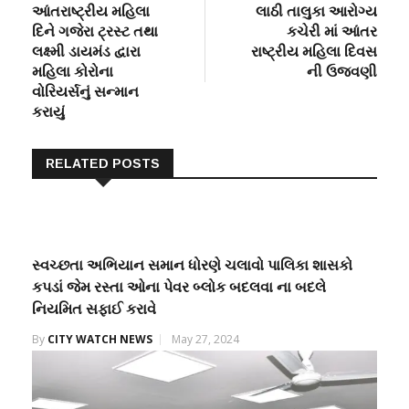
post:
post:
આંતરાષ્ટ્રીય મહિલા
લાઠી તાલુકા આરોગ્ય
navigation
દિને ગજેરા ટ્રસ્ટ તથા
કચેરી માં આંતર
લક્ષ્મી ડાયમંડ દ્વારા
રાષ્ટ્રીય મહિલા દિવસ
મહિલા કોરોના
ની ઉજવણી
વોરિયર્સનું સન્માન
કરાયું
RELATED POSTS
સ્વચ્છતા અભિયાન સમાન ધોરણે ચલાવો પાલિકા શાસકો
કપડાં જેમ રસ્તા ઓના પેવર બ્લોક બદલવા ના બદલે
નિયમિત સફાઈ કરાવે
By
CITY WATCH NEWS
May 27, 2024