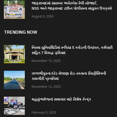
જાફરાબાદમાં સાયબર અવેરનેસ રેલી યોજાઈ,
NSS અને જાફરાબાદ ટાઉન પોલીસના સંયુક્ત ઉપક્રમે
યોજાયેલી રેલીમાં ૩૮ વિદ્યાર્થીઓ જોડાયા
August 8, 2026
TRENDING NOW
નિરમા યુનિવર્સિટીમાં રૂપિયા 5 કરોડની ઉચાપત, કર્મચારી
સહિત 7 વિરુદ્ધ ફરિયાદ
November 15, 2025
વલ્લભીપુરના દરેડ મેલાણા રોડ-રસ્તાના રીસર્ફેસિંગની
કામગીરી પ્રગતિમાં
November 12, 2025
મહાકુંભમેળાનાં સમાચાર માટે વિશેષ કેન્દ્ર
February 5, 2025