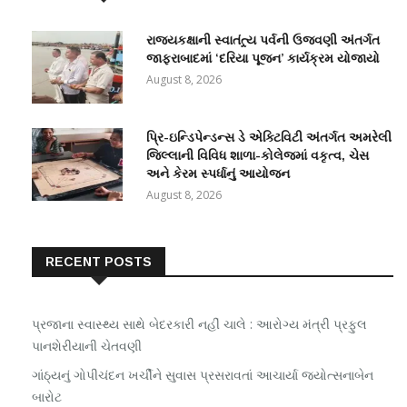
રાજ્યકક્ષાની સ્વાતંત્ર્ય પર્વની ઉજવણી અંતર્ગત
જાફરાબાદમાં ‘દરિયા પૂજન’ કાર્યક્રમ યોજાયો
August 8, 2026
પ્રિ-ઇન્ડિપેન્ડન્સ ડે એક્ટિવિટી અંતર્ગત અમરેલી
જિલ્લાની વિવિધ શાળા-કોલેજમાં વકૃત્વ, ચેસ
અને કેરમ સ્પર્ધાનું આયોજન
August 8, 2026
RECENT POSTS
પ્રજાના સ્વાસ્થ્ય સાથે બેદરકારી નહીં ચાલે : આરોગ્ય મંત્રી પ્રફુલ
પાનશેરીયાની ચેતવણી
ગાંઠ્યનું ગોપીચંદન ખર્ચીને સુવાસ પ્રસરાવતાં આચાર્યા જ્યોત્સનાબેન
બારોટ