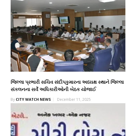
જિલ્લા પ્રભારી સચિવ સંદીપકુમારના અધ્યક્ષ સ્થાને જિલ્લા
સંકલનના સર્વે અધિકારીઓની બેઠક યોજાઈ
By
CITY WATCH NEWS
December 11, 2025