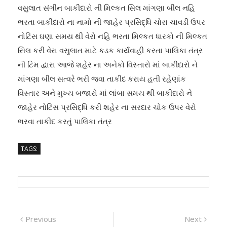
વસુલાત સંગીન બાકીદારો ની મિલ્કત સિલ માંગણા બીલ નહિ
ભરતા બાકીદારો ના નામો ની જાહેર પ્રસિદ્ધિ ચોરા ચાવડી ઉપર
નોટિસ ઘણા સમય થી વેરો નહિ ભરતા મિલ્કત ધારકો ની મિલ્કત
સિલ કરી વેરા વસુલાત માટે કડક કાર્યવાહી કરતા પાલિકા તંત્ર
ની ટિમ દ્વારા આજે શહેર ના અનેકો વિસ્તારો માં બાકીદારો ને
માંગણા બીલ સત્વરે ભરી જવા તાકીદ કરાય હતી રહેણાંક
વિસ્તાર અને મુખ્ય બજારો માં લાંબા સમય થી બાકીદારો ને
જાહેર નોટિસ પ્રસિદ્ધિ કરી શહેર ના સરદાર ચોક ઉપર વેરો
ભરવા તાકીદ કરતું પાલિકા તંત્ર
TAGS:
Post
Previous
Next
Previous
Next