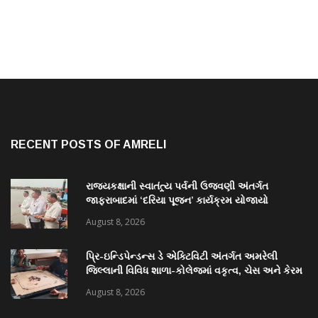
RECENT POSTS OF AMRELI
રાજ્યકક્ષાની સ્વાતંત્ર્ય પર્વની ઉજવણી અંતર્ગત
જાફરાબાદમાં ‘દરિયા પૂજન’ કાર્યક્રમ યોજાયો
August 8, 2026
પ્રિ-ઇન્ડિપેન્ડન્સ ડે એક્ટિવિટી અંતર્ગત અમરેલી
જિલ્લાની વિવિધ શાળા-કોલેજમાં વકૃત્વ, ચેસ અને કેરમ
સ્પર્ધાનું આયોજન
August 8, 2026