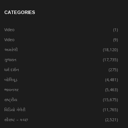
CATEGORIES
Video
(1)
Video
(9)
અમરેલી
(18,120)
ગુજરાત
(17,735)
ધર્મ દર્શન
(275)
બોલિવૂડ
(4,481)
ભાવનગર
(5,463)
રાષ્ટ્રીય
(15,675)
વિડિયો ગેલેરી
(11,765)
સૌરાષ્ટ – કચ્છ
(2,521)