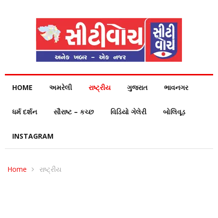
HOME
અમરેલી
રાષ્ટ્રીય
ગુજરાત
ભાવનગર
ધર્મ દર્શન
સૌરાષ્ટ – કચ્છ
વિડિયો ગેલેરી
બોલિવૂડ
INSTAGRAM
Home
રાષ્ટ્રીય