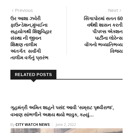
Post
Previous
Next
Previous
Next
post:
post:
ઉર આશા ઝવેરી
સિંગાપોરમાં સતત 60
navigation
ફાઉન્ડેશન,મુંબઈના
વર્ષથી શાસન કરતી
સહયોગથી શિશુવિહાર
પીપલ્સ એક્શન
સંસ્થા ની જીવન
પાર્ટીના લોરેન્સ
શિક્ષણ તાલીમ
વોંગનો ભવ્યાતિભવ્ય
અંતર્ગત સર્વાંગી
વિજય
તાલીમ વર્ગનું પ્રારંભ
RELATED POSTS
ગૃહમંત્રી અમિત શાહને પસંદ આવી ‘સમ્રાટ પૃથ્વીરાજ’,
વખાણ સાંભળીને અક્ષય થયો ભાવુક, કહ્યું…
By
CITY WATCH NEWS
June 2, 2022