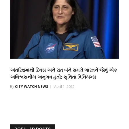
અંતરિક્ષમાંથી દિવસ અને રાત બંને સમયે ભારતને જાેવું એક
અવિશ્વસનીય અનુભવ હતો: સુનિતા વિલિયમ્સ
By
CITY WATCH NEWS
April 1, 2025
POPULAR POSTS