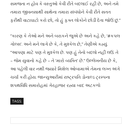
સમજતા ન હોવ કે વસ્તુઓ કેવી રીતે બદલાઈ રહી છે, અને તમે
તમારા જીવનસાથી સાથેના તમારા સંબંધોને કેવી રીતે સતત
ફરીથી વાટાઘાટો કરો છો, તો હું ફક્ત લોકોને છોડી દેતા જોઉં છું.”
“કારણ કે તેઓ મને અને બરાકને જુએ છે અને કહે છે, ‘#કપલ
ગોલ્સ’. અને મને લાગે છે કે, તે મુશ્કેલ છે,” તેણીએ કહ્યું.
“આપણા માટે પણ તે મુશ્કેલ છે. પણ હું તેનો બદલો નહીં લઉં. તે
– જેમ યુવાનો કહે છે – તે ‘મારો વ્યક્તિ’ છે.” ઉલ્લેખનીય છે કે,
આ પહેલી વાર નથી જ્યારે મિશેલ ઓબામાએ તેમના લગ્ન અંગે
ચર્ચા કરી હોય. જાન્યુઆરીમાં રાષ્ટ્રપતિ ડોનાલ્ડ ટ્રમ્પના
શપથવિધિ સમારોહમાં ગેરહાજર રહ્યા બાદ અટકળો
TAGS: