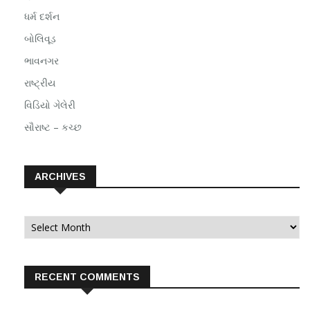
ધર્મ દર્શન
બોલિવૂડ
ભાવનગર
રાષ્ટ્રીય
વિડિયો ગેલેરી
સૌરાષ્ટ – કચ્છ
ARCHIVES
Archives
RECENT COMMENTS