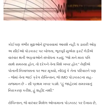
કોઈપણ ગંભીર મુદ્દાઓને છુપાવવામાં આવશે નહીં. ધ ડાયરી ઓફ
અ સીઈઓ પોડકાસ્ટ પર બોલતા, ભૂતપૂર્વ યુએસ ફર્સ્ટ લેડીએ
વારંવાર થતી અફવાઓને સંબોધતા કહ્યું, “જો મને મારા પતિ
સાથે સમસ્યા હોત, તો દરેકને તેના વિશે ખબર હોત.” તેણીએ
પોતાની નિખાલસતા પર ભાર મૂક્યો, નોંધ્યું કે તેના પરિવારને પણ
– જેમાં તેના ભાઈ ક્રેગ રોબિન્સન, જે IMO પોડકાસ્ટના સહ-
યજમાન છે – સૌ પ્રથમ ખબર પડશે. “હું જાહેરમાં સમસ્યાનું
નિરાકરણ કરીશ, હું શહીદ નથી.”
રોબિન્સન, જે વારંવાર મિશેલ ઓબામાના પોડકાસ્ટ પર દેખાય છે,