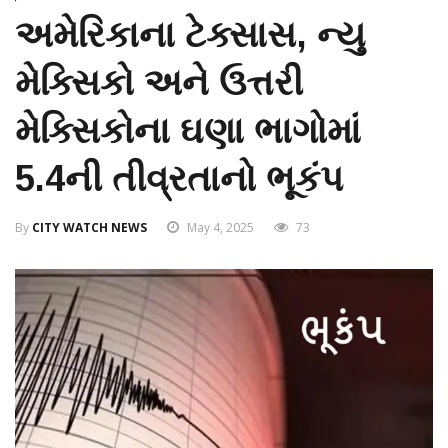
અમેરિકાના ટેક્સાસ, ન્યુ
મેક્સિકો અને ઉત્તરી
મેક્સિકોના ઘણા ભાગોમાં
5.4ની તીવ્રતાનો ભૂકંપ
By
CITY WATCH NEWS
May 4, 2025
73