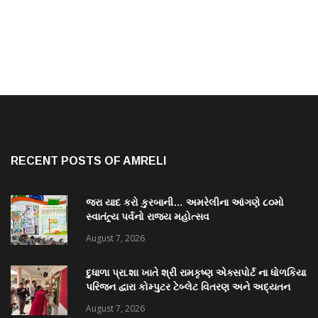
RECENT POSTS OF AMRELI
જરા યાદ કરો કુરબાની… અમરેલીના આંગણે ૮૦મો
સ્વાતંત્ર્ય પર્વનો રાજ્ય મહોત્સવ
August 7, 2026
દુધાળા પ્રા.શા ખાતે શ્રી રામકૃષ્ણ એક્સપોર્ટ ના ધોળકિયા
પરિજન દ્વારા કોમ્પુટર ટેબ્લેટ વિતરણ અને અદ્યતન
પુસ્તકાલય નું લોકાર્પણ
August 7, 2026