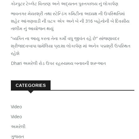
કોમ્પુટર ટેબ્લેટ વિતરણ અને અદ્યતન પુસ્તકાલય નું લોકાર્પણ
ભાવનગર મેયરશ્રી તથા સ્ટેન્ડિંગ કમિટીના અધ્યક્ષ ની ઉપસ્થિતિમાં
શહેર આંગણવાડી ની ઘટક એક અને બે ની 316 બહેનોની બે દિવસીય
તાલીમ નું આયોજન થયું
“વ્યક્તિ ના આયુ કરતા તેના કર્મો વધુ જીવંત રહે છે” સાંજણાવદર
શ્રીજાદવબાપા ધામેલિયા પ્રા.શા લોકાર્પણ માં અનેક પદ્મશ્રી ઉપસ્થિત
રહેશે
Dhari અમરેલી રોડ ઉપર રહસ્યમય બનાવની શરૂઆત
CATEGORIES
Video
Video
અમરેલી
ગુજરાત