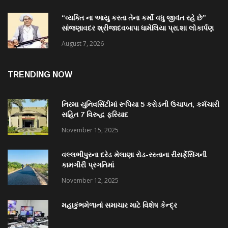
“વ્યક્તિ ના આયુ કરતા તેના કર્મો વધુ જીવંત રહે છે”
સાંજણાવદર શ્રીજાદવબાપા ધામેલિયા પ્રા.શા લોકાર્પણ
માં અનેક પદ્મશ્રી ઉપસ્થિત રહેશે
August 7, 2026
TRENDING NOW
નિરમા યુનિવર્સિટીમાં રૂપિયા 5 કરોડની ઉચાપત, કર્મચારી
સહિત 7 વિરુદ્ધ ફરિયાદ
November 15, 2025
વલ્લભીપુરના દરેડ મેલાણા રોડ-રસ્તાના રીસર્ફેસિંગની
કામગીરી પ્રગતિમાં
November 12, 2025
મહાકુંભમેળાનાં સમાચાર માટે વિશેષ કેન્દ્ર