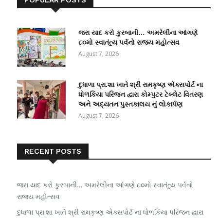
જરા યાદ કરો કુરબાની… અમરેલીના આંગણે
૮૦મો સ્વાતંત્ર્ય પર્વનો રાજ્ય મહોત્સવ
August 7, 2026
દુધાળા પ્રા.શા ખાતે શ્રી રામકૃષ્ણ એક્સપોર્ટ ના
ધોળકિયા પરિજન દ્વારા કોમ્પુટર ટેબ્લેટ વિતરણ
અને અદ્યતન પુસ્તકાલય નું લોકાર્પણ
August 7, 2026
RECENT POSTS
જરા યાદ કરો કુરબાની… અમરેલીના આંગણે ૮૦મો સ્વાતંત્ર્ય પર્વનો
રાજ્ય મહોત્સવ
દુધાળા પ્રા.શા ખાતે શ્રી રામકૃષ્ણ એક્સપોર્ટ ના ધોળકિયા પરિજન દ્વારા