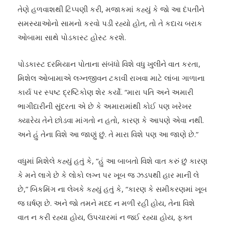
તેણે હળવાશથી ટિપ્પણી કરી, મજાકમાં કહ્યું કે જો આ દંપતીને
સમસ્યાઓનો સામનો કરવો પડી રહ્યો હોત, તો તે કદાચ બરાક
ઓબામા સાથે પોડકાસ્ટ હોસ્ટ કરશે.
પોડકાસ્ટ દરમિયાન પોતાના સંબંધો વિશે વધુ ખુલીને વાત કરતા,
મિશેલ ઓબામાએ લગ્નજીવન ટકાવી રાખવા માટે લાંબા ગાળાના
કાર્ય પર સ્પષ્ટ દ્રષ્ટિકોણ શેર કર્યો. “મારા પતિ અને અમારી
ભાગીદારીની સુંદરતા એ છે કે અમારામાંથી કોઈ પણ ખરેખર
ક્યારેય તેને છોડવા માંગતો ન હતો, કારણ કે આપણે એવા નથી.
અને હું તેના વિશે આ જાણું છું. તે મારા વિશે પણ આ જાણે છે.”
વધુમાં મિશેલે કહ્યું હતું કે, “હું આ બાબતો વિશે વાત કરું છું કારણ
કે મને લાગે છે કે લોકો લગ્ન પર ખૂબ જ ઝડપથી હાર માની લે
છે,” બિકમિંગ ના લેખકે કહ્યું હતું કે, “કારણ કે સમીકરણમાં ખૂબ
જ ઘર્ષણ છે. અને જો તમને મદદ ન મળી રહી હોય, તેના વિશે
વાત ન કરી રહ્યા હોય, ઉપચારમાં ન જઈ રહ્યા હોય, ફક્ત