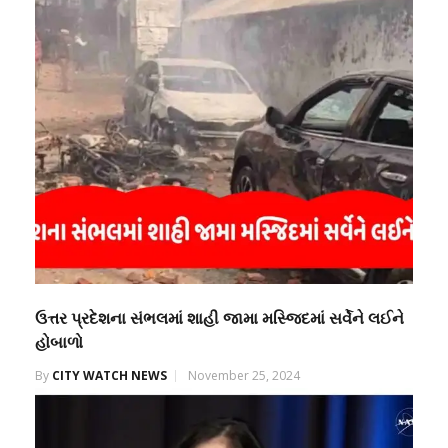
ઉત્તર પ્રદેશના સંભલમાં શાહી જામા મસ્જિદમાં સર્વેને લઈને
હોબાળો
By
CITY WATCH NEWS
November 25, 2024