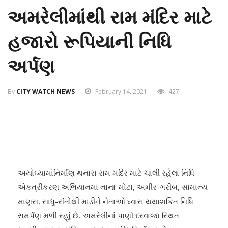
અમરેલીમાંથી રામ મંદિર માટે
હજારો રૂપિયાની નિધિ
અર્પણ
By
CITY WATCH NEWS
February 14, 2021
427
અયોઘ્‍યામાંનિર્માણ થનારા રામ મંદિર માટે ચાલી રહેલા નિધિ
એકત્રીકરણ અભિયાનમાં નાના-મોટા, અમીર-ગરીબ, સામાન્‍ય
માણસ, સાધુ-સંતોથી માંડીને નેતાઓ ઘ્‍વારા યથાશકિત નિધિ
સમર્પણ મળી રહૃાું છે. અમરેલીનાં પાણી દરવાજા સ્‍થિત