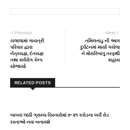
Post
Previous
Next
Previous
Next
post:
post:
ચલાલામાં ગાયત્રી
તમિલનાડુ ની આગ
navigation
પરિવાર દ્વારા
દુર્ઘટનમાં માર્યા ગયેલા
નેત્રયજ્ઞ, દંતયજ્ઞ
ને મોરારિબાપુ તરફથી
તથા સર્વરોગ કેમ્‍પ
સહાય
યોજાયો
RELATED POSTS
બાબરા લાઠી ગ્રામ્ય વિસ્તારોમાં રૂ ૨૧ કરોડના ખર્ચે રોડ
રસ્તાઓ નવા બનાવશે