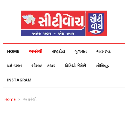
HOME
અમરેલી
રાષ્ટ્રીય
ગુજરાત
ભાવનગર
ધર્મ દર્શન
સૌરાષ્ટ – કચ્છ
વિડિયો ગેલેરી
બોલિવૂડ
INSTAGRAM
Home
અમરેલી