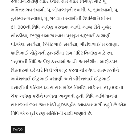
સ્‍વામીનારાયણ મંદિર ઘ્‍વારા રામ મંદિર નિર્માણ માટે પૂ.
ભકિતસંભવ સ્‍વામી, પૂ. ગોપાલમુની સ્‍વામી, પૂ. સુખસ્‍વામી, પૂ.
હરીસ્‍વરૂપસ્‍વામી, પૂ. ભગવાન સ્‍વામીની ઉપસ્‍થિતિમાં રૂા.
61,000ની નિધિ અર્પણ કરવામાં આવી. આજ રીતે ગુર્જર
સોરઠીયા, દરજી સમાજ ઘ્‍વારા પ્રમુખ ચંદુભાઈ કાલાણી,
પી.એલ. સરવૈયા, કિરીટભાઈ સરવૈયા, ગીરીશભાઈ મકવાણા,
શાંતિભાઈ ગોહેલની હાજરીમાં રામ મંદિર નિર્માણ માટે રૂા.
1ર,00ની નિધિ અર્પણ કરવામાં આવી. અમરેલીનાં માણેકપરા
વિસ્‍તારમાં ઘરે-ઘરે નિધિ એકત્ર કરવા નીકળેલા રામભકતોને
ભાવેશભાઈ છોટુભાઈ વસાણી અને બીરેનભાઈ છોટુભાઈ
વસાણીનાં પરિવાર ઘ્‍વારા રામ મંદિર નિર્માણ માટે રૂા. ર1,000નો
ચેક અર્પણ કરીને ધન્‍યતા અનુભવી હતી. નિધિ અભિયાનમાં
સમાજનાં જન-જનમાંથી હૃદયપૂર્વક આવકાર મળી રહૃાો છે એમ
નિધિ એકત્રીકરણ સમિતિની યાદી જણાવે છે.
TAGS: