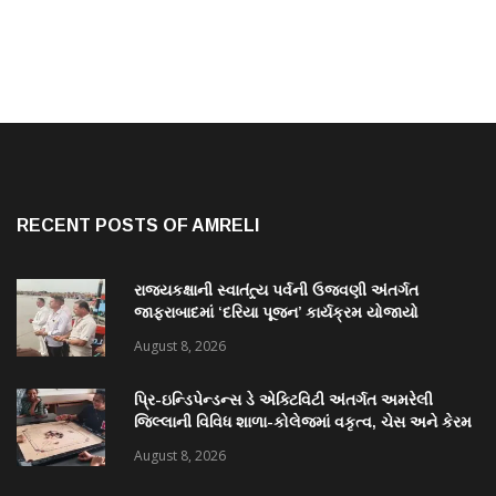
RECENT POSTS OF AMRELI
રાજ્યકક્ષાની સ્વાતંત્ર્ય પર્વની ઉજવણી અંતર્ગત
જાફરાબાદમાં ‘દરિયા પૂજન’ કાર્યક્રમ યોજાયો
August 8, 2026
પ્રિ-ઇન્ડિપેન્ડન્સ ડે એક્ટિવિટી અંતર્ગત અમરેલી
જિલ્લાની વિવિધ શાળા-કોલેજમાં વકૃત્વ, ચેસ અને કેરમ
સ્પર્ધાનું આયોજન
August 8, 2026