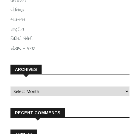
ધર્મ દર્શન
બોલિવૂડ
ભાવનગર
રાષ્ટ્રીય
વિડિયો ગેલેરી
સૌરાષ્ટ – કચ્છ
ARCHIVES
Archives
RECENT COMMENTS