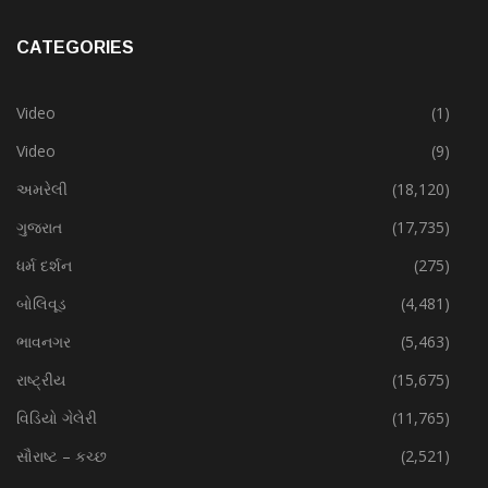
CATEGORIES
Video
(1)
Video
(9)
અમરેલી
(18,120)
ગુજરાત
(17,735)
ધર્મ દર્શન
(275)
બોલિવૂડ
(4,481)
ભાવનગર
(5,463)
રાષ્ટ્રીય
(15,675)
વિડિયો ગેલેરી
(11,765)
સૌરાષ્ટ – કચ્છ
(2,521)