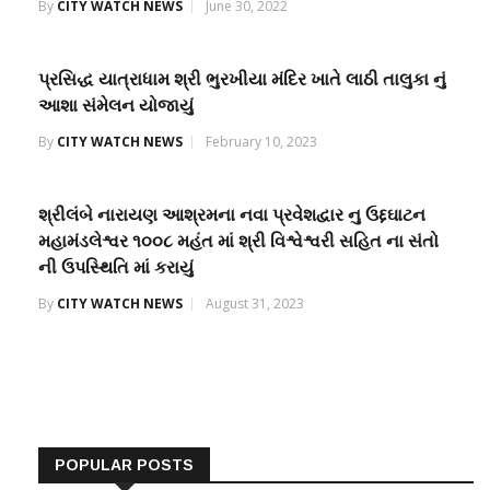
By
CITY WATCH NEWS
June 30, 2022
પ્રસિદ્ધ યાત્રાધામ શ્રી ભુરખીયા મંદિર ખાતે લાઠી તાલુકા નું
આશા સંમેલન યોજાયું
By
CITY WATCH NEWS
February 10, 2023
શ્રીલંબે નારાયણ આશ્રમના નવા પ્રવેશદ્વાર નુ ઉદ્દઘાટન
મહામંડલેશ્વર ૧૦૦૮ મહંત માં શ્રી વિશ્વેશ્વરી સહિત ના સંતો
ની ઉપસ્થિતિ માં કરાયું
By
CITY WATCH NEWS
August 31, 2023
POPULAR POSTS