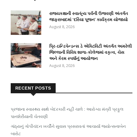
રાજ્યકક્ષાની સ્વાતંત્ર્ય પર્વની ઉજવણી અંતર્ગત
જાફરાબાદમાં ‘દરિયા પૂજન’ કાર્યક્રમ યોજાયો
August 8, 2026
પ્રિ-ઇન્ડિપેન્ડન્સ ડે એક્ટિવિટી અંતર્ગત અમરેલી
જિલ્લાની વિવિધ શાળા-કોલેજમાં વકૃત્વ, ચેસ
અને કેરમ સ્પર્ધાનું આયોજન
August 8, 2026
RECENT POSTS
પ્રજાના સ્વાસ્થ્ય સાથે બેદરકારી નહીં ચાલે : આરોગ્ય મંત્રી પ્રફુલ
પાનશેરીયાની ચેતવણી
ગાંઠ્યનું ગોપીચંદન ખર્ચીને સુવાસ પ્રસરાવતાં આચાર્યા જ્યોત્સનાબેન
બારોટ