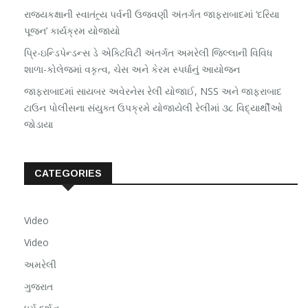
રાજ્યકક્ષાની સ્વાતંત્ર્ય પર્વની ઉજવણી અંતર્ગત જાફરાબાદમાં ‘દરિયા
પૂજન’ કાર્યક્રમ યોજાયો
પ્રિ-ઇન્ડિપેન્ડન્સ ડે એક્ટિવિટી અંતર્ગત અમરેલી જિલ્લાની વિવિધ
શાળા-કોલેજમાં વકૃત્વ, ચેસ અને કેરમ સ્પર્ધાનું આયોજન
જાફરાબાદમાં સાયબર અવેરનેસ રેલી યોજાઈ, NSS અને જાફરાબાદ
ટાઉન પોલીસના સંયુક્ત ઉપક્રમે યોજાયેલી રેલીમાં ૩૮ વિદ્યાર્થીઓ
જોડાયા
CATEGORIES
Video
Video
અમરેલી
ગુજરાત