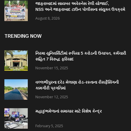
જાફરાબાદમાં સાયબર અવેરનેસ રેલી યોજાઈ,
NSS અને જાફરાબાદ ટાઉન પોલીસના સંયુક્ત ઉપક્રમે
યોજાયેલી રેલીમાં ૩૮ વિદ્યાર્થીઓ જોડાયા
August 8, 2026
TRENDING NOW
નિરમા યુનિવર્સિટીમાં રૂપિયા 5 કરોડની ઉચાપત, કર્મચારી
સહિત 7 વિરુદ્ધ ફરિયાદ
November 15, 2025
વલ્લભીપુરના દરેડ મેલાણા રોડ-રસ્તાના રીસર્ફેસિંગની
કામગીરી પ્રગતિમાં
November 12, 2025
મહાકુંભમેળાનાં સમાચાર માટે વિશેષ કેન્દ્ર
February 5, 2025