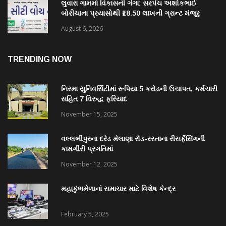
લુવારા ગામમાં વિકાસની ગંગા: સરપંચ અશોકભાઈ
બોરીચાના પ્રયાસોથી ₹18.50 લાખની ગ્રાન્ટ મંજૂર
August 6, 2026
TRENDING NOW
નિરમા યુનિવર્સિટીમાં રૂપિયા 5 કરોડની ઉચાપત, કર્મચારી
સહિત 7 વિરુદ્ધ ફરિયાદ
November 15, 2025
વલ્લભીપુરના દરેડ મેલાણા રોડ-રસ્તાના રીસર્ફેસિંગની
કામગીરી પ્રગતિમાં
November 12, 2025
મહાકુંભમેળાનાં સમાચાર માટે વિશેષ કેન્દ્ર
February 5, 2025