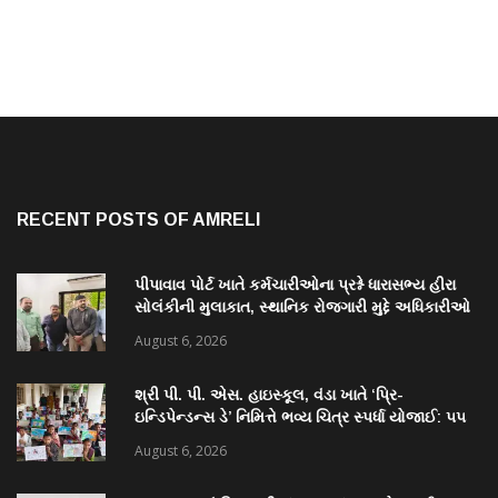
RECENT POSTS OF AMRELI
પીપાવાવ પોર્ટ ખાતે કર્મચારીઓના પ્રશ્ને ધારાસભ્ય હીરા
સોલંકીની મુલાકાત, સ્થાનિક રોજગારી મુદ્દે અધિકારીઓ
સાથે ચર્ચા
August 6, 2026
શ્રી પી. પી. એસ. હાઇસ્કૂલ, વંડા ખાતે ‘પ્રિ-
ઇન્ડિપેન્ડન્સ ડે’ નિમિત્તે ભવ્ય ચિત્ર સ્પર્ધા યોજાઈ: ૫૫
વિદ્યાર્થીઓએ કળાના રંગોથી રાષ્ટ્રપ્રેમ કંડાર્યો
August 6, 2026