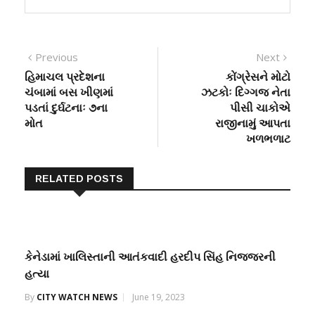
Post
Previous
Next
Previous
Next
post:
post:
હિમાચલ પ્રદેશના
કોંગ્રેસને મોટો
navigation
ચંબામાં બસ ખીણમાં
ઝટકોઃ દિગ્ગજ નેતા
પડતાં દુર્ઘટનાઃ ૭ના
પીસી ચાકોએ
મોત
રાજીનામું આપતા
ખળભળાટ
RELATED POSTS
કેનેડામાં ખાલિસ્તાની આતંકવાદી હરદીપ સિંહ નિજ્જરની
હત્યા
By
CITY WATCH NEWS
June 19, 2023