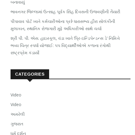
બનાવાયું
ભાવનગર જિલ્લામાં ઉત્સાહ પૂર્વક સિંહ દિવસની ઉજવણીની તૈયારી
પીપાવાવ પોર્ટ ખાતે કર્મચારીઓના પ્રશ્ને ધારાસભ્ય હીરા સોલંકીની
મુલાકાત, સ્થાનિક રોજગારી મુદ્દે અધિકારીઓ સાથે ચર્ચા
શ્રી પી. પી. એસ. હાઇસ્કૂલ, વંડા ખાતે ‘પ્રિ-ઇન્ડિપેન્ડન્સ ડે’ નિમિત્તે
ભવ્ય ચિત્ર સ્પર્ધા યોજાઈ: ૫૫ વિદ્યાર્થીઓએ કળાના રંગોથી
રાષ્ટ્રપ્રેમ કંડાર્યો
CATEGORIES
Video
Video
અમરેલી
ગુજરાત
ધર્મ દર્શન