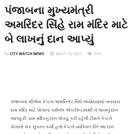
પંજાબના મુખ્યમંત્રી
અમરિંદર સિંહે રામ મંદિર માટે
બે લાખનું દાન આપ્યું
By
CITY WATCH NEWS
March 10, 2021
304
પંજાબના સીએમ કેપ્ટન અમરિન્દર સિંઘે અયોધ્યામાં બનનારા
રામ મંદિર માટે પોતાના પર્સનલ એકાઉન્ટમાંથી બે લાખનુ દાન
આપ્યુ છે. રામ મંદિરનુ દાન એકઠુ કરી રહેલી ટીમને કેપ્ટને
પોતાનો ચેક સુપરત કર્યો હતો.કેપ્ટને વ્યક્ગિત રીતે આ દાન