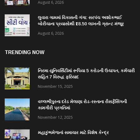
August 6, 2026
લુવારા ગામમાં વિકાસની ગંગા: સરપંચ અશોકભાઈ
બોરીચાના પ્રયાસોથી ₹18.50 લાખની ગ્રાન્ટ મંજૂર
August 6, 2026
TRENDING NOW
નિરમા યુનિવર્સિટીમાં રૂપિયા 5 કરોડની ઉચાપત, કર્મચારી
સહિત 7 વિરુદ્ધ ફરિયાદ
November 15, 2025
વલ્લભીપુરના દરેડ મેલાણા રોડ-રસ્તાના રીસર્ફેસિંગની
કામગીરી પ્રગતિમાં
November 12, 2025
મહાકુંભમેળાનાં સમાચાર માટે વિશેષ કેન્દ્ર