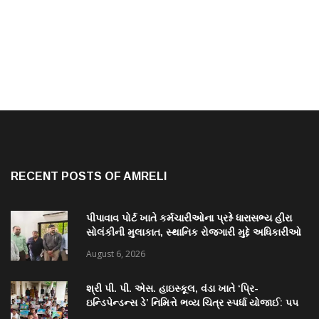
RECENT POSTS OF AMRELI
પીપાવાવ પોર્ટ ખાતે કર્મચારીઓના પ્રશ્ને ધારાસભ્ય હીરા
સોલંકીની મુલાકાત, સ્થાનિક રોજગારી મુદ્દે અધિકારીઓ
સાથે ચર્ચા
August 6, 2026
શ્રી પી. પી. એસ. હાઇસ્કૂલ, વંડા ખાતે ‘પ્રિ-
ઇન્ડિપેન્ડન્સ ડે’ નિમિત્તે ભવ્ય ચિત્ર સ્પર્ધા યોજાઈ: ૫૫
વિદ્યાર્થીઓએ કળાના રંગોથી રાષ્ટ્રપ્રેમ કંડાર્યો