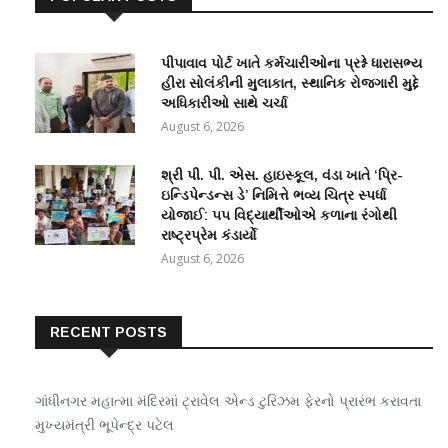
પીપાવાવ પોર્ટ ખાતે કર્મચારીઓના પ્રશ્ને ધારાસભ્ય
હીરા સોલંકીની મુલાકાત, સ્થાનિક રોજગારી મુદ્દે
અધિકારીઓ સાથે ચર્ચા
August 6, 2026
શ્રી પી. પી. એસ. હાઇસ્કૂલ, વંડા ખાતે ‘પ્રિ-
ઇન્ડિપેન્ડન્સ ડે’ નિમિત્તે ભવ્ય ચિત્ર સ્પર્ધા
યોજાઈ: ૫૫ વિદ્યાર્થીઓએ કળાના રંગોથી
રાષ્ટ્રપ્રેમ કંડાર્યો
August 6, 2026
RECENT POSTS
ગાંધીનગર મહાત્મા મંદિરમાં ટ્રાવેલ એન્ડ ટુરિઝમ ફેરનો પ્રારંભ કરાવતા
મુખ્યમંત્રી ભૂપેન્દ્ર પટેલ