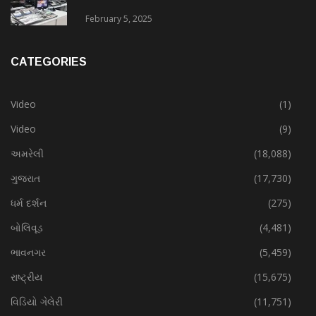
February 5, 2025
CATEGORIES
Video
(1)
Video
(9)
અમરેલી
(18,088)
ગુજરાત
(17,730)
ધર્મ દર્શન
(275)
બોલિવૂડ
(4,481)
ભાવનગર
(5,459)
રાષ્ટ્રીય
(15,675)
વિડિયો ગેલેરી
(11,751)