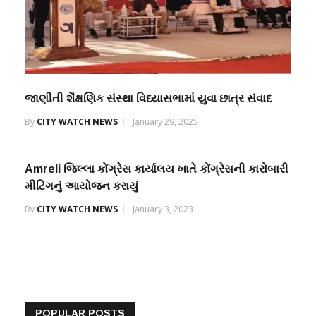
જાણીતી શૈક્ષણિક સંસ્થા વિધ્યાસભામાં યુવા છાત્ર સંવાદ
By
CITY WATCH NEWS
January 29, 2025
Amreli જિલ્લા કોંગ્રેસ કાર્યાલય ખાતે કોંગ્રેસની કારોબારી
મીટિંગનું આયોજન કરાયું
By
CITY WATCH NEWS
January 3, 2023
POPULAR POSTS