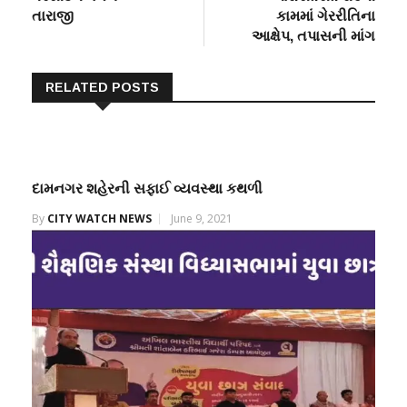
તારાજી
કામમાં ગેરરીતિના
આક્ષેપ, તપાસની માંગ
RELATED POSTS
દામનગર શહેરની સફાઈ વ્યવસ્થા કથળી
By
CITY WATCH NEWS
June 9, 2021