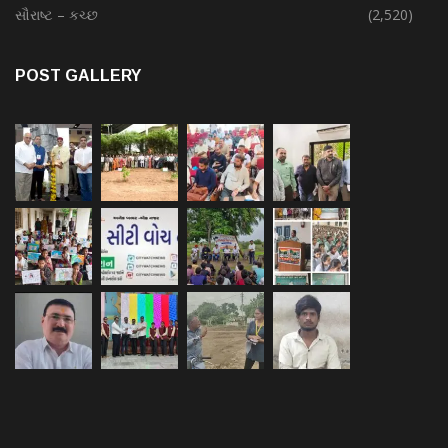
સૌરાષ્ટ – કચ્છ
(2,520)
POST GALLERY