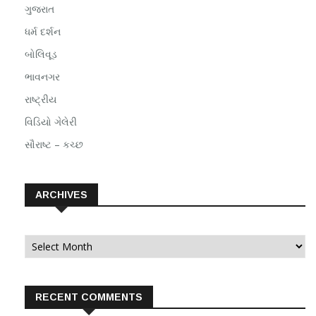
ગુજરાત
ધર્મ દર્શન
બોલિવૂડ
ભાવનગર
રાષ્ટ્રીય
વિડિયો ગેલેરી
સૌરાષ્ટ – કચ્છ
ARCHIVES
Archives
RECENT COMMENTS