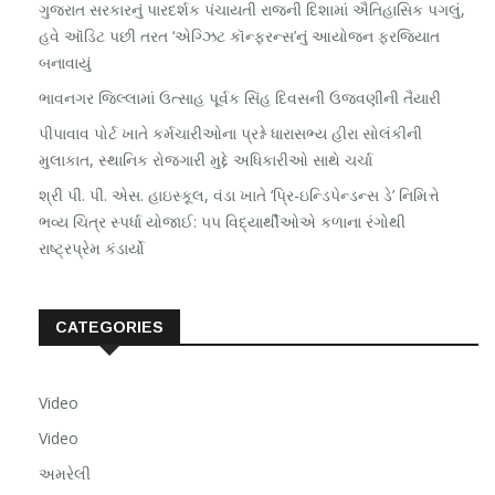
ગુજરાત સરકારનું પારદર્શક પંચાયતી રાજની દિશામાં ઐતિહાસિક પગલું,
હવે ઑડિટ પછી તરત ‘એગ્ઝિટ કૉન્ફરન્સ’નું આયોજન ફરજિયાત
બનાવાયું
ભાવનગર જિલ્લામાં ઉત્સાહ પૂર્વક સિંહ દિવસની ઉજવણીની તૈયારી
પીપાવાવ પોર્ટ ખાતે કર્મચારીઓના પ્રશ્ને ધારાસભ્ય હીરા સોલંકીની
મુલાકાત, સ્થાનિક રોજગારી મુદ્દે અધિકારીઓ સાથે ચર્ચા
શ્રી પી. પી. એસ. હાઇસ્કૂલ, વંડા ખાતે ‘પ્રિ-ઇન્ડિપેન્ડન્સ ડે’ નિમિત્તે
ભવ્ય ચિત્ર સ્પર્ધા યોજાઈ: ૫૫ વિદ્યાર્થીઓએ કળાના રંગોથી
રાષ્ટ્રપ્રેમ કંડાર્યો
CATEGORIES
Video
Video
અમરેલી