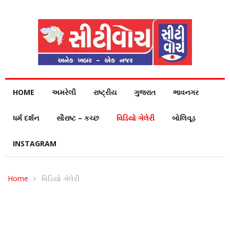
HOME
અમરેલી
રાષ્ટ્રીય
ગુજરાત
ભાવનગર
ધર્મ દર્શન
સૌરાષ્ટ – કચ્છ
વિડિયો ગેલેરી
બોલિવૂડ
INSTAGRAM
Home
વિડિયો ગેલેરી