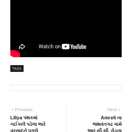
TAGS:
Post
Previous
Next
Previous
Next
post:
post:
Liliya પંથકમાં
Amreli ના
navigation
ગઈકાલે પડેલા ભારે
જશવંતગઢ ગામે
વરસાદને પગલે
આર.સી.સી. રોડના