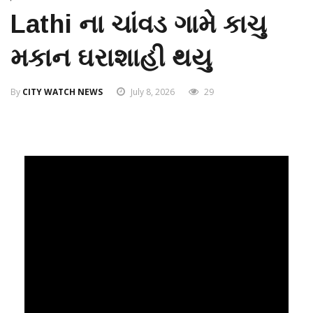
Lathi ના ચાંવડ ગામે કાચુ
મકાન ઘરાશાહી થયુ
By
CITY WATCH NEWS
July 8, 2026
29