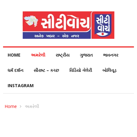
HOME
અમરેલી
રાષ્ટ્રીય
ગુજરાત
ભાવનગર
ધર્મ દર્શન
સૌરાષ્ટ – કચ્છ
વિડિયો ગેલેરી
બોલિવૂડ
INSTAGRAM
Home
અમરેલી