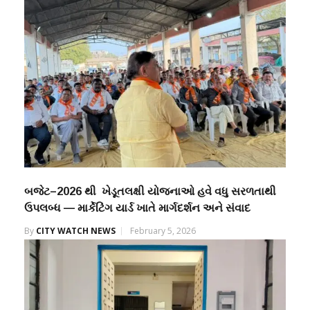
બજેટ–2026 થી ખેડૂતલક્ષી યોજનાઓ હવે વધુ સરળતાથી
ઉપલબ્ધ — માર્કેટિંગ યાર્ડ ખાતે માર્ગદર્શન અને સંવાદ
By
CITY WATCH NEWS
February 5, 2026