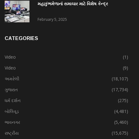
મહાકુંભમેળાનાં સમાચાર માટે વિશેષ કેન્દ્ર
February 5, 2025
CATEGORIES
Video
(1)
Video
(9)
અમરેલી
(18,107)
ગુજરાત
(17,734)
ધર્મ દર્શન
(275)
બોલિવૂડ
(4,481)
ભાવનગર
(5,460)
રાષ્ટ્રીય
(15,675)