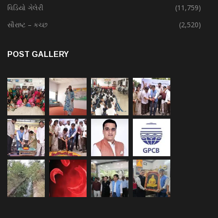
વિડિયો ગેલેરી
(11,759)
સૌરાષ્ટ – કચ્છ
(2,520)
POST GALLERY