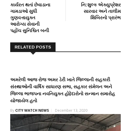
કાર્યરત થતાં છેવાડાના
નિ:શુલ્ક એક્યુપ્રેશર
ગામડાઓ સુધી
સારવાર અને તાલીમ
ગુણવત્તાયુક્ત
શિબિરનો પ્રારંભ
આરોગ્ય સેવાની
પહોંચ સુનિશ્ચિત બની
RELATED POSTS
અમરેલી આજ રોજ અમર ડેરી ખાતે જિલ્લાની સહકારી
સંસ્થાઓની વાર્ષિક સાધારણ સભા, સહકાર સંમેલન અને
જિલ્લા ભાજપના નવનિયુક્ત હોદ્દેદારોનો સન્માન સમારોહ
યોજાયેલ હતો
By
CITY WATCH NEWS
December 13, 2020