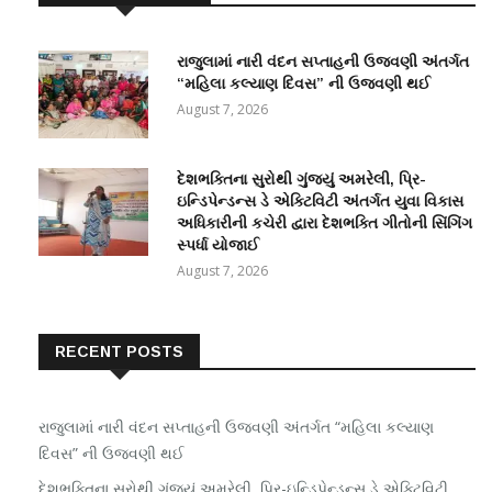
રાજુલામાં નારી વંદન સપ્તાહની ઉજવણી અંતર્ગત
“મહિલા કલ્યાણ દિવસ” ની ઉજવણી થઈ
August 7, 2026
દેશભક્તિના સુરોથી ગુંજ્યું અમરેલી, પ્રિ-
ઇન્ડિપેન્ડન્સ ડે એક્ટિવિટી અંતર્ગત યુવા વિકાસ
અધિકારીની કચેરી દ્વારા દેશભક્તિ ગીતોની સિંગિંગ
સ્પર્ધા યોજાઈ
August 7, 2026
RECENT POSTS
રાજુલામાં નારી વંદન સપ્તાહની ઉજવણી અંતર્ગત “મહિલા કલ્યાણ
દિવસ” ની ઉજવણી થઈ
દેશભક્તિના સુરોથી ગુંજ્યું અમરેલી, પ્રિ-ઇન્ડિપેન્ડન્સ ડે એક્ટિવિટી