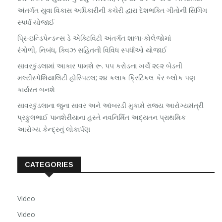
અંતર્ગત યુવા વિકાસ અધિકારીની કચેરી દ્વારા દેશભક્તિ ગીતોની સિંગિંગ
સ્પર્ધા યોજાઈ
પ્રિ-ઇન્ડિપેન્ડન્સ ડે એક્ટિવિટી અંતર્ગત શાળા-કોલેજોમાં
રંગોળી, નિબંધ, ક્વિઝ સહિતની વિવિધ સ્પર્ધાઓ યોજાઈ
સાવરકુંડલામાં આકાર પામશે રૂ. ૫૫ કરોડના ખર્ચે ૨૯૨ બેડની
મલ્ટીસ્પેશિયાલિટી હોસ્પિટલ; ૨૪ કલાક ક્રિટિકલ કેર બ્લોક પણ
કાર્યરત બનશે
સાવરકુંડલાના જુના સાવર અને આંબરડી મુકામે રાજ્ય આરોગ્યમંત્રી
પ્રફુલભાઈ પાનશેરીયાના હસ્તે નવનિર્મિત અદ્યતન પ્રાથમિક
આરોગ્ય કેન્દ્રનું લોકાર્પણ
CATEGORIES
Video
Video