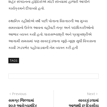
શહેર સંગઠનના હોદ્દેદારોએ મોટી સંખ્યામાં હાજરી આપીને
કાર્યક્રમને દીપાવ્યો હતો.
​સ્થાનિક રહીશોએ વર્ષો પછી પોતાના વિસ્તારની આ મુખ્ય
સમસ્યાનો ઉકેલ આવતા વહીવટી તંત્ર અને પદાધિકારીઓનો
આભાર વ્યક્ત કર્યો હતો. ધારાસભ્યશ્રી અને પ્રમુખશ્રીએ
આગામી સમયમાં પણ સાવરકુંડલાના ખૂણે-ખૂણા સુધી વિકાસના
કાર્યો ઝડપભેર પહોંચાડવાની નેમ વ્યક્ત કરી હતી
TAGS:
Post
Previous
Next
Previous
Next
post:
post:
સમગ્ર જિલ્લામાં
સાવરકુંડલામાં
navigation
૨૦૭ આરોગ્યમંદિર
આજથી છ દિવસીય