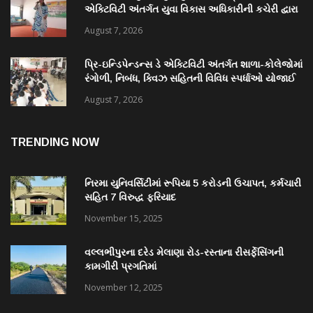
એક્ટિવિટી અંતર્ગત યુવા વિકાસ અધિકારીની કચેરી દ્વારા
દેશભક્તિ ગીતોની સિંગિંગ સ્પર્ધા યોજાઈ
August 7, 2026
પ્રિ-ઇન્ડિપેન્ડન્સ ડે એક્ટિવિટી અંતર્ગત શાળા-કોલેજોમાં
રંગોળી, નિબંધ, ક્વિઝ સહિતની વિવિધ સ્પર્ધાઓ યોજાઈ
August 7, 2026
TRENDING NOW
નિરમા યુનિવર્સિટીમાં રૂપિયા 5 કરોડની ઉચાપત, કર્મચારી
સહિત 7 વિરુદ્ધ ફરિયાદ
November 15, 2025
વલ્લભીપુરના દરેડ મેલાણા રોડ-રસ્તાના રીસર્ફેસિંગની
કામગીરી પ્રગતિમાં
November 12, 2025