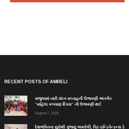
RECENT POSTS OF AMRELI
રાજુલામાં નારી વંદન સપ્તાહની ઉજવણી અંતર્ગત
“મહિલા કલ્યાણ દિવસ” ની ઉજવણી થઈ
August 7, 2026
દેશભક્તિના સુરોથી ગુંજ્યું અમરેલી, પ્રિ-ઇન્ડિપેન્ડન્સ ડે