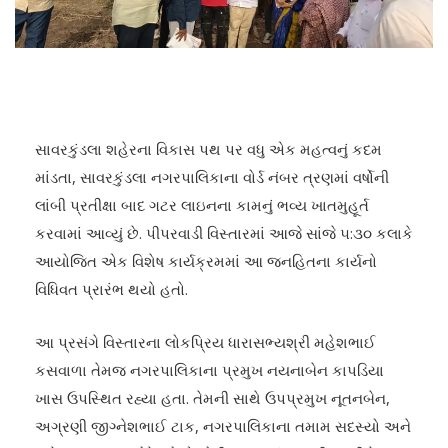
સાવરકુંડલા શહેરના વિકાસ પથ પર વધુ એક મહત્વનું કદમ
માંડતા, સાવરકુંડલા નગરપાલિકાના વોર્ડ નંબર ત્રણમાં વર્ષોની
લાંબી પ્રતીક્ષા બાદ ગટર લાઇનના કામનું ભવ્ય ખાતમુહૂર્ત
કરવામાં આવ્યું છે. પીપરવાડી વિસ્તારમાં આજે સાંજે ૫:૩૦ કલાકે
આયોજિત એક વિશેષ કાર્યક્રમમાં આ જનહિતના કાર્યનો
વિધિવત પ્રારંભ થયો હતો.
​આ પ્રસંગે વિસ્તારના લોકપ્રિય ધારાસભ્યશ્રી મહેશભાઈ
કસવાળા તેમજ નગરપાલિકાના પ્રમુખ નયનાબેન કાપડિયા
ખાસ ઉપસ્થિત રહ્યા હતા. તેમની સાથે ઉપપ્રમુખ નૂતનબેન,
અગ્રણી જીગ્નેશભાઈ ટાક, નગરપાલિકાના તમામ સદસ્યો અને