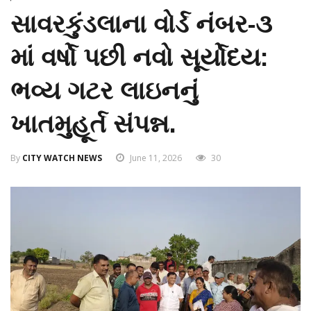
સાવરકુંડલાના વોર્ડ નંબર-૩
માં વર્ષો પછી નવો સૂર્યોદય:
ભવ્ય ગટર લાઇનનું
ખાતમુહૂર્ત સંપન્ન.
By
CITY WATCH NEWS
June 11, 2026
30