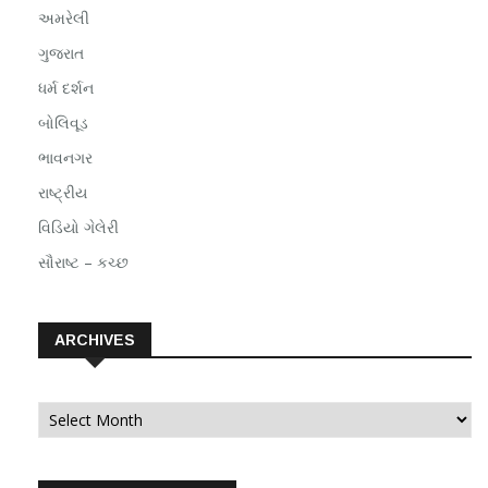
અમરેલી
ગુજરાત
ધર્મ દર્શન
બોલિવૂડ
ભાવનગર
રાષ્ટ્રીય
વિડિયો ગેલેરી
સૌરાષ્ટ – કચ્છ
ARCHIVES
Archives