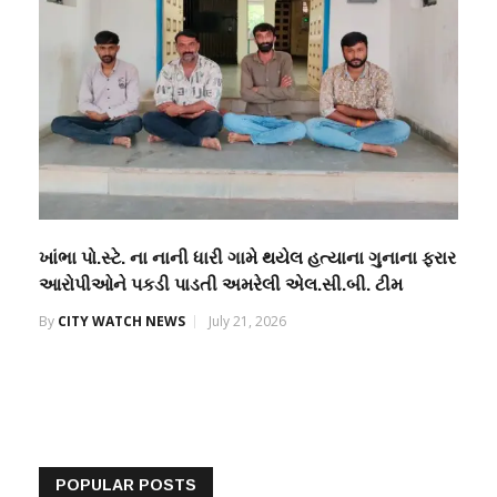
ખાંભા પો.સ્ટે. ના નાની ધારી ગામે થયેલ હત્યાના ગુનાના ફરાર
આરોપીઓને પકડી પાડતી અમરેલી એલ.સી.બી. ટીમ
By
CITY WATCH NEWS
July 21, 2026
POPULAR POSTS