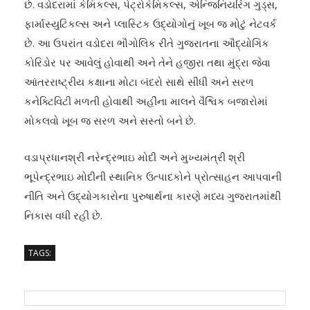
છે. વડોદરામાં કેમિકલ્સ, પેટ્રોકેમિકલ્સ, એન્જિનિયરિંગ ગુડ્સ,
ફાર્માસ્યુટિકલ્સ અને પ્લાસ્ટિક ઉદ્યોગોનું ખૂબ જ મોટું નેટવર્ક
છે. આ ઉપરાંત વડોદરા ભૌગોલિક રીતે ગુજરાતના ઔદ્યોગિક
કોરિડોર પર આવેલું હોવાથી અને તેને હજીરા તથા મુંદ્રા જેવા
આંતરરાષ્ટ્રીય કક્ષાના મોટા બંદરો સાથે સીધી અને સરળ
કનેક્ટિવિટી મળતી હોવાથી અહીંના માલને વૈશ્વિક બજારોમાં
મોકલવો ખૂબ જ સરળ અને સસ્તો બને છે.
વડાપ્રધાનશ્રી નરેન્દ્રભાઇ મોદી અને મુખ્યમંત્રી શ્રી
ભૂપેન્દ્રભાઇ મોદીની સ્થાનિક ઉત્પાદકોને પ્રોત્સાહન આપવાની
નીતિ અને ઉદ્યોગકારોના પુરુષાર્થના કારણે મધ્ય ગુજરાતમાંથી
નિકાસ વધી રહી છે.
TAGS: