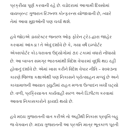
પ્રક્રીયા પૂર્ણ કરવાની રહે છે. વડોદરામાં આગામી દિવસોમાં
વાયબ્રન્ટ ગુજરાત રિઝનલ કોન્ફરન્સ યોજાવાની છે, ત્યારે
તેમાં આવા મુદ્દાઓની પણ ચર્ચા થશે.
હવે જોઇએ ડાયરેક્ટર જનરલ ઓફ ફોરેન ટ્રેડ દ્વારા જાહેર
કરવામાં આંકડા ! તે એવું દર્શાવે છે કે, ગયા વર્ષે ઇમ્પોર્ટર
એક્સપોર્ટર કોડ ધરાવતા ઉદ્યોગોમાં ૭.૯ ટકામાં વધારો નોંધાયો
છે. આ બાબત સમગ્ર ભારતમાંથી વિદેશ વેપારમાં વૃ્દ્ધિ થઇ રહી
હોવાનું દર્શાવે છે. એમાં ખાસ કરીને વિદેશ વેપાર નીતિ – ૨૦૨૩ના
કારણે જિલ્લા કક્ષાએથી પણ નિકાસને પ્રોત્સાહન મળ્યું છે અને
કાચામાલની આયાત ડ્યુટીમાં રાહત મળતા ઉત્પાદન ખર્ચો ઘટ્યો
છે. વળી, પ્રક્રિયાગત કાર્યવાહી સરળ અને ડિઝીટલ કરવામાં
આવતા નિકાસકારોને ફાયદો થયો છે.
હવે મધ્ય ગુજરાતની વાત કરીએ તો અહીંથી નિકાસ પ્રવૃત્તિ બહુ
જ વેગવાન છે. મધ્ય ગુજરાતની આ પ્રગતિ માત્ર ભૂતકાળ પૂરતી