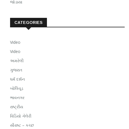
જોડાયા
CATEGORIES
Video
Video
અમરેલી
ગુજરાત
ધર્મ દર્શન
બોલિવૂડ
ભાવનગર
રાષ્ટ્રીય
વિડિયો ગેલેરી
સૌરાષ્ટ – કચ્છ