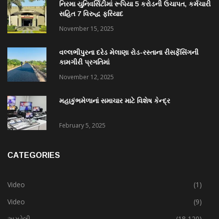
નિરમા યુનિવર્સિટીમાં રૂપિયા 5 કરોડની ઉચાપત, કર્મચારી
સહિત 7 વિરુદ્ધ ફરિયાદ
November 15, 2025
વલ્લભીપુરના દરેડ મેલાણા રોડ-રસ્તાના રીસર્ફેસિંગની
કામગીરી પ્રગતિમાં
November 12, 2025
મહાકુંભમેળાનાં સમાચાર માટે વિશેષ કેન્દ્ર
February 5, 2025
CATEGORIES
Video
(1)
Video
(9)
અમરેલી
(18,120)