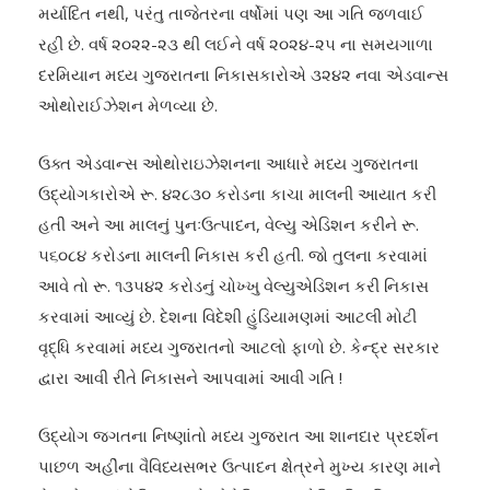
મર્યાદિત નથી, પરંતુ તાજેતરના વર્ષોમાં પણ આ ગતિ જળવાઈ
રહી છે. વર્ષ ૨૦૨૨-૨૩ થી લઈને વર્ષ ૨૦૨૪-૨૫ ના સમયગાળા
દરમિયાન મધ્ય ગુજરાતના નિકાસકારોએ ૩૨૪૨ નવા એડવાન્સ
ઓથોરાઈઝેશન મેળવ્યા છે.
ઉક્ત એડવાન્સ ઓથોરાઇઝેશનના આધારે મધ્ય ગુજરાતના
ઉદ્યોગકારોએ રૂ. ૪૨૮૩૦ કરોડના કાચા માલની આયાત કરી
હતી અને આ માલનું પુનઃઉત્પાદન, વેલ્યુ એડિશન કરીને રૂ.
૫૬૦૮૪ કરોડના માલની નિકાસ કરી હતી. જો તુલના કરવામાં
આવે તો રૂ. ૧૩૫૪૨ કરોડનું ચોખ્ખુ વેલ્યુએડિશન કરી નિકાસ
કરવામાં આવ્યું છે. દેશના વિદેશી હુંડિયામણમાં આટલી મોટી
વૃદ્ધિ કરવામાં મધ્ય ગુજરાતનો આટલો ફાળો છે. કેન્દ્ર સરકાર
દ્વારા આવી રીતે નિકાસને આપવામાં આવી ગતિ !
ઉદ્યોગ જગતના નિષ્ણાંતો મધ્ય ગુજરાત આ શાનદાર પ્રદર્શન
પાછળ અહીંના વૈવિધ્યસભર ઉત્પાદન ક્ષેત્રને મુખ્ય કારણ માને