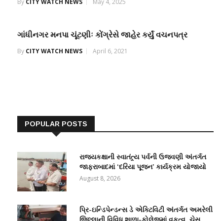
By
CITY WATCH NEWS
May 4, 2025
ગાંધીનગર મનપા ચૂંટણીઃ કોંગ્રેસે જાહેર કર્યું વચનપત્ર
By
CITY WATCH NEWS
April 6, 2021
POPULAR POSTS
રાજ્યકક્ષાની સ્વાતંત્ર્ય પર્વની ઉજવણી અંતર્ગત
જાફરાબાદમાં ‘દરિયા પૂજન’ કાર્યક્રમ યોજાયો
August 8, 2026
પ્રિ-ઇન્ડિપેન્ડન્સ ડે એક્ટિવિટી અંતર્ગત અમરેલી
જિલ્લાની વિવિધ શાળા-કોલેજમાં વકૃત્વ, ચેસ