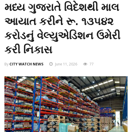
મધ્ય ગુજરાતે વિદેશથી માલ
આયાત કરીને રૂ. ૧૩૫૪૨
કરોડનું વેલ્યુએડિશન ઉમેરી
કરી નિકાસ
By
CITY WATCH NEWS
June 11, 2026
77