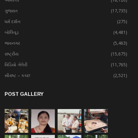
ગુજરાત
(17,735)
ધર્મ દર્શન
(275)
બોલિવૂડ
(4,481)
ભાવનગર
(5,463)
રાષ્ટ્રીય
(15,675)
વિડિયો ગેલેરી
(11,765)
સૌરાષ્ટ – કચ્છ
(2,521)
POST GALLERY