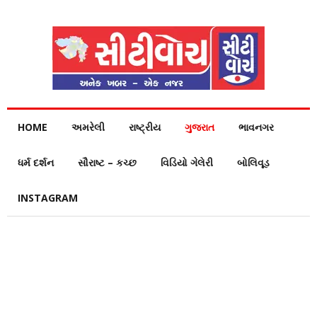
HOME
અમરેલી
રાષ્ટ્રીય
ગુજરાત
ભાવનગર
ધર્મ દર્શન
સૌરાષ્ટ – કચ્છ
વિડિયો ગેલેરી
બોલિવૂડ
INSTAGRAM