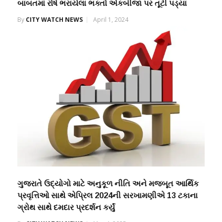
બાબતમાં રોષે ભરાયેલા ભક્તો એકબીજા પર તૂટી પડ્યા
By
CITY WATCH NEWS
April 1, 2024
ગુજરાતે ઉદ્યોગો માટે અનુકૂળ નીતિ અને મજબૂત આર્થિક
પ્રવૃત્તિઓ સાથે એપ્રિલ 2024ની સરખામણીએ 13 ટકાના
ગ્રોથ સાથે દમદાર પ્રદર્શન કર્યું