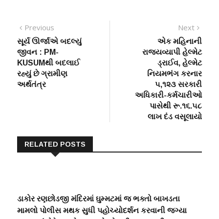
Post
Previous
Next
Previous
Next
post:
post:
સૂર્ય ઊર્જાએ બદલ્યું
એક મહિનાની
navigation
જીવન : PM-
રાજ્યવ્યાપી હેલ્મેટ
KUSUMથી બદલાઈ
ડ્રાઈવ, હેલ્મેટ
રહ્યું છે ગ્રામીણ
નિયમભંગ કરનાર
અર્થતંત્ર
૫,૧૨૩ સરકારી
અધિકારી-કર્મચારીઓ
પાસેથી રૂ.૧૬.૫૮
લાખ દંડ વસૂલાયો
RELATED POSTS
ડાકોર રણછોડજી મંદિરમાં ઘુમ્મટમાં જ ભક્તો બાખડતા
મામલો પોલીસ મથક સુધી પહોચ્યોદર્શન કરવાની જગ્યા