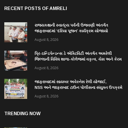
RECENT POSTS OF AMRELI
રાજ્યકક્ષાની સ્વાતંત્ર્ય પર્વની ઉજવણી અંતર્ગત
જાફરાબાદમાં ‘દરિયા પૂજન’ કાર્યક્રમ યોજાયો
August 8, 2026
પ્રિ-ઇન્ડિપેન્ડન્સ ડે એક્ટિવિટી અંતર્ગત અમરેલી
જિલ્લાની વિવિધ શાળા-કોલેજમાં વકૃત્વ, ચેસ અને કેરમ
સ્પર્ધાનું આયોજન
August 8, 2026
જાફરાબાદમાં સાયબર અવેરનેસ રેલી યોજાઈ,
NSS અને જાફરાબાદ ટાઉન પોલીસના સંયુક્ત ઉપક્રમે
યોજાયેલી રેલીમાં ૩૮ વિદ્યાર્થીઓ જોડાયા
August 8, 2026
TRENDING NOW