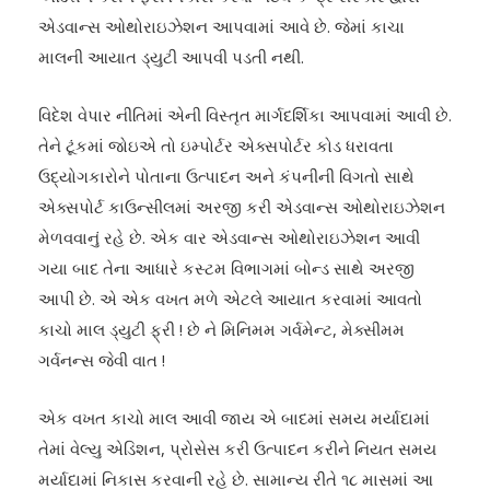
એડવાન્સ ઓથોરાઇઝેશન આપવામાં આવે છે. જેમાં કાચા
માલની આયાત ડ્યુટી આપવી પડતી નથી.
વિદેશ વેપાર નીતિમાં એની વિસ્તૃત માર્ગદર્શિકા આપવામાં આવી છે.
તેને ટૂંકમાં જોઇએ તો ઇમ્પોર્ટર એક્સપોર્ટર કોડ ધરાવતા
ઉદ્યોગકારોને પોતાના ઉત્પાદન અને કંપનીની વિગતો સાથે
એક્સપોર્ટ કાઉન્સીલમાં અરજી કરી એડવાન્સ ઓથોરાઇઝેશન
મેળવવાનું રહે છે. એક વાર એડવાન્સ ઓથોરાઇઝેશન આવી
ગયા બાદ તેના આધારે કસ્ટમ વિભાગમાં બોન્ડ સાથે અરજી
આપી છે. એ એક વખત મળે એટલે આયાત કરવામાં આવતો
કાચો માલ ડ્યુટી ફ્રી ! છે ને મિનિમમ ગર્વમેન્ટ, મેક્સીમમ
ગર્વનન્સ જેવી વાત !
એક વખત કાચો માલ આવી જાય એ બાદમાં સમય મર્યાદામાં
તેમાં વેલ્યુ એડિશન, પ્રોસેસ કરી ઉત્પાદન કરીને નિયત સમય
મર્યાદામાં નિકાસ કરવાની રહે છે. સામાન્ય રીતે ૧૮ માસમાં આ