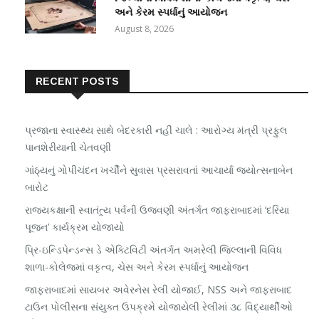
અને કેરમ સ્પર્ધાનું આયોજન
August 8, 2026
RECENT POSTS
પ્રજાના સ્વાસ્થ્ય સાથે બેદરકારી નહીં ચાલે : આરોગ્ય મંત્રી પ્રફુલ
પાનશેરીયાની ચેતવણી
ગાંઠ્યનું ગોપીચંદન ખર્ચીને સુવાસ પ્રસરાવતાં આચાર્યા જ્યોત્સનાબેન
બારોટ
રાજ્યકક્ષાની સ્વાતંત્ર્ય પર્વની ઉજવણી અંતર્ગત જાફરાબાદમાં ‘દરિયા
પૂજન’ કાર્યક્રમ યોજાયો
પ્રિ-ઇન્ડિપેન્ડન્સ ડે એક્ટિવિટી અંતર્ગત અમરેલી જિલ્લાની વિવિધ
શાળા-કોલેજમાં વકૃત્વ, ચેસ અને કેરમ સ્પર્ધાનું આયોજન
જાફરાબાદમાં સાયબર અવેરનેસ રેલી યોજાઈ, NSS અને જાફરાબાદ
ટાઉન પોલીસના સંયુક્ત ઉપક્રમે યોજાયેલી રેલીમાં ૩૮ વિદ્યાર્થીઓ