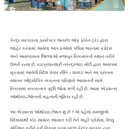
કેન્દ્ર સરકારના ડાયરેક્ટર જનરલ ઓફ ફોરેન ટ્રેડ દ્વારા
જાહેર કરવામાં આવેલા આંકડાઓમાં પશ્ચિમ ભારતમાં વડોદરા
અને આસપાસના જિલ્લાઓ મજબૂત નિકાસકર્તા સ્થાન તરીકે
ઉભરી રહ્યા છે. વડાપ્રધાનશ્રી નરેન્દ્રભાઇ મોદી દ્વારા અમલમાં
મૂકવામાં આવેલી વિદેશ વેપાર નીતિ – ૨૦૨૩ અને આ પ્રાંતના
સશક્ત ઔદ્યોગિક તાકાતના પરિણામે આયાતની સામે
નિકાસમાં સકારાત્મક વૃદ્ધિ જોવા મળી રહી છે. આમાં એડવાન્સ
ઓથોરાઇઝેશનની મહત્વની ભૂમિકા રહી છે.
આ એડવાન્સ ઓથોરાઇઝેશન શું છે ? એ પહેલા સમજીએ.
વિદેશમાંથી કોઇ સામાન આયાત કરી તેને અહી પ્રોસેસ, વેલ્યુ
એડિશન કરીને ફરી નિકાસ કરવા બદલ કેન્દ્ર સરકાર દ્વારા