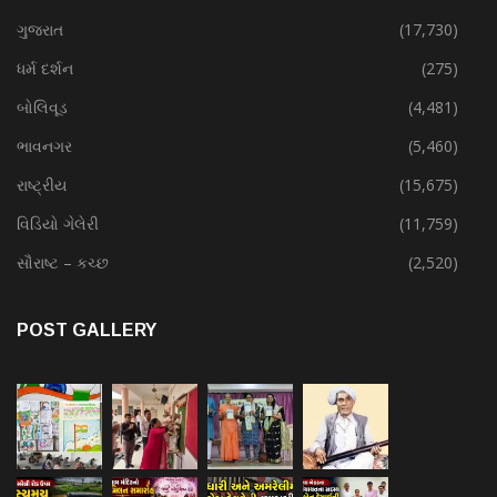
ગુજરાત
(17,730)
ધર્મ દર્શન
(275)
બોલિવૂડ
(4,481)
ભાવનગર
(5,460)
રાષ્ટ્રીય
(15,675)
વિડિયો ગેલેરી
(11,759)
સૌરાષ્ટ – કચ્છ
(2,520)
POST GALLERY