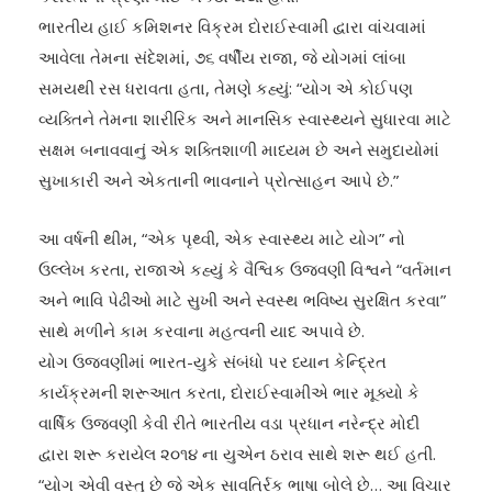
ભારતીય હાઈ કમિશનર વિક્રમ દોરાઈસ્વામી દ્વારા વાંચવામાં
આવેલા તેમના સંદેશમાં, ૭૬ વર્ષીય રાજા, જે યોગમાં લાંબા
સમયથી રસ ધરાવતા હતા, તેમણે કહ્યું: “યોગ એ કોઈપણ
વ્યક્તિને તેમના શારીરિક અને માનસિક સ્વાસ્થ્યને સુધારવા માટે
સક્ષમ બનાવવાનું એક શક્તિશાળી માધ્યમ છે અને સમુદાયોમાં
સુખાકારી અને એકતાની ભાવનાને પ્રોત્સાહન આપે છે.”
આ વર્ષની થીમ, “એક પૃથ્વી, એક સ્વાસ્થ્ય માટે યોગ” નો
ઉલ્લેખ કરતા, રાજાએ કહ્યું કે વૈશ્વિક ઉજવણી વિશ્વને “વર્તમાન
અને ભાવિ પેઢીઓ માટે સુખી અને સ્વસ્થ ભવિષ્ય સુરક્ષિત કરવા”
સાથે મળીને કામ કરવાના મહત્વની યાદ અપાવે છે.
યોગ ઉજવણીમાં ભારત-યુકે સંબંધો પર ધ્યાન કેન્દ્રિત
કાર્યક્રમની શરૂઆત કરતા, દોરાઈસ્વામીએ ભાર મૂક્યો કે
વાર્ષિક ઉજવણી કેવી રીતે ભારતીય વડા પ્રધાન નરેન્દ્ર મોદી
દ્વારા શરૂ કરાયેલ ૨૦૧૪ ના યુએન ઠરાવ સાથે શરૂ થઈ હતી.
“યોગ એવી વસ્તુ છે જે એક સાવર્ત્રિક ભાષા બોલે છે… આ વિચાર