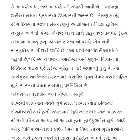
કે આપણે બધા, ભલે આપણે ગમે ત્યાંથી આવીએ… આપણા
શરીરને સમાન પ્રકારના ઉપચારની જરૂર છે,” તેમણે કહ્યું.
યોગ દિવસના ૨૦૨૫ સંસ્કરણનું આયોજન ઇન્ડિયા હાઉસ
નજીક આવેલી કિંગ્સ કોલેજ લંડન સાથે સહ-યજમાનપદ હેઠળ
કરવામાં આવ્યું હતું, જે બંને સંસ્થાઓ વચ્ચે એક નવી
સાંસ્કૃતિક ભાગીદારી દર્શાવે છે. “આ ઘણી ભાગીદારીઓમાંની
પહેલી છે,” કિંગ્સ કોલેજના આરોગ્ય અને જીવન વિજ્ઞાનના
સિનિયર વાઇસ પ્રેસિડેન્ટ ગ્રેહામ લોર્ડે જણાવ્યું હતું કે, આ
કાર્યક્રમ તાજેતરમાં હસ્તાક્ષર કરાયેલ મુક્ત વેપાર કરાર સહિત
યુકે-ભારતના વધતા સંબંધોનું પ્રતિબિંબ છે.
પરંપરાગત પ્રદર્શન અને નિષ્ણાત સત્રો
સાંજની શરૂઆત ભવન યુકે દ્વારા ‘ડ્રમ્સ ઓફ ઇન્ડિયા‘
સેગમેન્ટથી થઈ હતી, ત્યારબાદ સૂર્ય નમસ્કાર અને આયંગર
યોગનો પરિચય આપવામાં આવ્યો હતો. હાર્ટફુલનેસ યુકે, આર્ટ
ઓફ લિવિંગ અને ઇશા ફાઉન્ડેશનના નિષ્ણાતોએ શ્રોતાઓને
શ્વાસ અને ધ્યાન તકનીકો દ્વારા માર્ગદર્શન આપ્યું હતું, આ