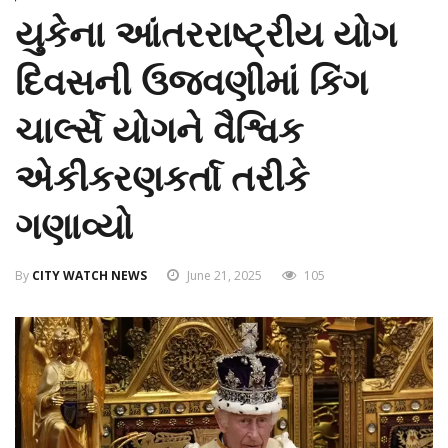
યુકેના આંતરરાષ્ટ્રીય યોગ
દિવસની ઉજવણીમાં કિંગ
ચાર્લ્સે યોગને વૈશ્વિક
એકીકરણકર્તા તરીકે
ગણાવ્યો
By
CITY WATCH NEWS
June 21, 2025
105