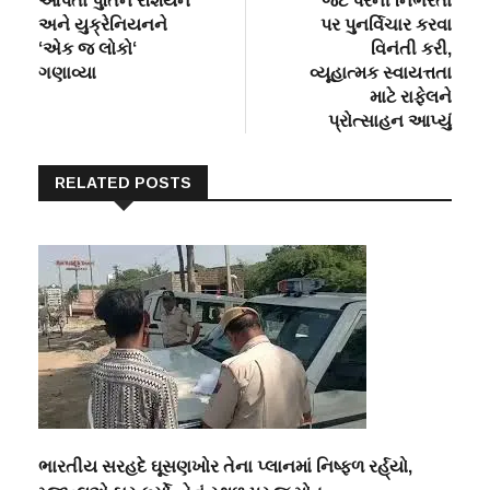
આપતા પુતિને રશિયન
જેટ પરની ર્નિભરતા
અને યુક્રેનિયનને
પર પુનર્વિચાર કરવા
‘એક જ લોકો‘
વિનંતી કરી,
ગણાવ્યા
વ્યૂહાત્મક સ્વાયત્તતા
માટે રાફેલને
પ્રોત્સાહન આપ્યું
RELATED POSTS
ભારતીય સરહદે ઘૂસણખોર તેના પ્લાનમાં નિષ્ફળ રર્હ્‌યો,