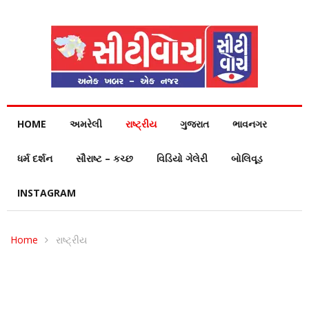
HOME
અમરેલી
રાષ્ટ્રીય
ગુજરાત
ભાવનગર
ધર્મ દર્શન
સૌરાષ્ટ – કચ્છ
વિડિયો ગેલેરી
બોલિવૂડ
INSTAGRAM
Home
રાષ્ટ્રીય