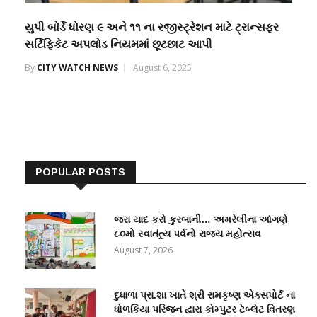
યુપી બોર્ડે ધોરણ ૯ અને ૧૧ ના રજીસ્ટ્રેશન માટે ટ્રાન્સફર
સર્ટિફિકેટ અપલોડ નિયમમાં છૂટછાટ આપી
By
CITY WATCH NEWS
August 6, 2025
POPULAR POSTS
જરા યાદ કરો કુરબાની… અમરેલીના આંગણે
૮૦મો સ્વાતંત્ર્ય પર્વનો રાજ્ય મહોત્સવ
August 7, 2026
દુધાળા પ્રા.શા ખાતે શ્રી રામકૃષ્ણ એક્સપોર્ટ ના
ધોળકિયા પરિજન દ્વારા કોમ્પુટર ટેબ્લેટ વિતરણ