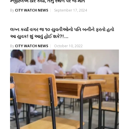
મ્જીહ્લએ ઠાર કર્યો, તેનું સ્થળ પર જ મોત
By
CITY WATCH NEWS
September 17, 2024
લગ્ન કર્યા વગર જ ૧૦ યુવતીઓનો પતિ બનીને ફરતો હતો
આ યુવક! શું આવું હોઈ શકે?!…
By
CITY WATCH NEWS
October 10, 2022