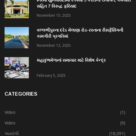
સહિત 7 વિરુદ્ધ ફરિયાદ
November 15, 2025
વલ્લભીપુરના દરેડ મેલાણા રોડ-રસ્તાના રીસર્ફેસિંગની
કામગીરી પ્રગતિમાં
November 12, 2025
મહાકુંભમેળાનાં સમાચાર માટે વિશેષ કેન્દ્ર
February 5, 2025
CATEGORIES
Video
(1)
Video
(9)
અમરેલી
(18,091)