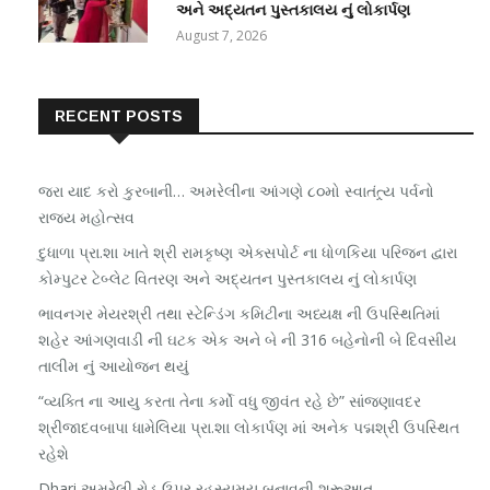
અને અદ્યતન પુસ્તકાલય નું લોકાર્પણ
August 7, 2026
RECENT POSTS
જરા યાદ કરો કુરબાની… અમરેલીના આંગણે ૮૦મો સ્વાતંત્ર્ય પર્વનો
રાજ્ય મહોત્સવ
દુધાળા પ્રા.શા ખાતે શ્રી રામકૃષ્ણ એક્સપોર્ટ ના ધોળકિયા પરિજન દ્વારા
કોમ્પુટર ટેબ્લેટ વિતરણ અને અદ્યતન પુસ્તકાલય નું લોકાર્પણ
ભાવનગર મેયરશ્રી તથા સ્ટેન્ડિંગ કમિટીના અધ્યક્ષ ની ઉપસ્થિતિમાં
શહેર આંગણવાડી ની ઘટક એક અને બે ની 316 બહેનોની બે દિવસીય
તાલીમ નું આયોજન થયું
“વ્યક્તિ ના આયુ કરતા તેના કર્મો વધુ જીવંત રહે છે” સાંજણાવદર
શ્રીજાદવબાપા ધામેલિયા પ્રા.શા લોકાર્પણ માં અનેક પદ્મશ્રી ઉપસ્થિત
રહેશે
Dhari અમરેલી રોડ ઉપર રહસ્યમય બનાવની શરૂઆત