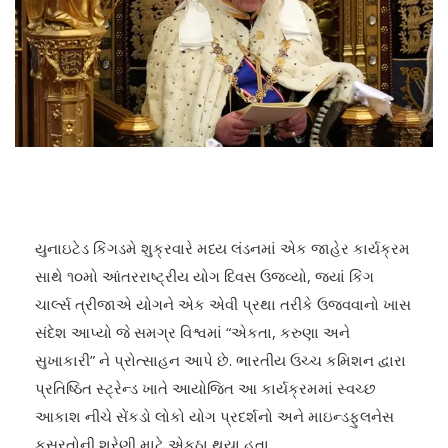
યુનાઇટેડ કિંગડમે શુક્રવારે મધ્ય લંડનમાં એક જાહેર કાર્યક્રમ
સાથે ૧૦મો આંતરરાષ્ટ્રીય યોગ દિવસ ઉજવ્યો, જ્યાં કિંગ
ચાર્લ્સ ત્રીજાએ યોગને એક એવી પ્રથા તરીકે ઉજવવાનો ખાસ
સંદેશ આપ્યો જે સમગ્ર વિશ્વમાં “એકતા, કરુણા અને
સુખાકારી” ને પ્રોત્સાહન આપે છે. ભારતીય ઉચ્ચ કમિશન દ્વારા
પ્રતિષ્ઠિત સ્ટ્રેન્ડ ખાતે આયોજિત આ કાર્યક્રમમાં સ્વચ્છ
આકાશ નીચે સેંકડો લોકો યોગ પ્રદર્શનો અને માઇન્ડફુલનેસ
કસરતોની શ્રેણી માટે એકઠા થયા હતા.