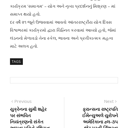
કાર્યક્રમ ‘સમાગમ‘ – યોગ અને નૃત્ય પ્રદર્શનનું મિશ્રણ – માં
સમાપ્ત થયો હતો.
દર વર્ષે ૨૧ જૂને ઉજવવામાં આવતો આંતરરાષ્ટ્રીય યોગ દિવસ
વિશ્વભરમાં કાર્યક્રમો દ્વારા ચિહ્નિત કરવામાં આવ્યો હતો, જેમાં
લંડનનો મેળાવડો તેના સ્કેલ, ભાવના અને પ્રતીકાત્મક મહત્વ
માટે અલગ હતો.
TAGS:
Post
Previous
Next
Previous
Next
post:
post:
યુક્રેનના સુમી શહેર
ફ્રાન્સના રાષ્ટ્રપતિ
navigation
પર સંભવિત
ઈમેન્યુઅલે યુરોપને
નિયંત્રણનો સંકેત
અમેરિકાના હ્લ-૩૫