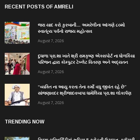
RECENT POSTS OF AMRELI
જરા યાદ કરો કુરબાની… અમરેલીના આંગણે ૮૦મો
સ્વાતંત્ર્ય પર્વનો રાજ્ય મહોત્સવ
August 7, 2026
દુધાળા પ્રા.શા ખાતે શ્રી રામકૃષ્ણ એક્સપોર્ટ ના ધોળકિયા
પરિજન દ્વારા કોમ્પુટર ટેબ્લેટ વિતરણ અને અદ્યતન
પુસ્તકાલય નું લોકાર્પણ
August 7, 2026
“વ્યક્તિ ના આયુ કરતા તેના કર્મો વધુ જીવંત રહે છે”
સાંજણાવદર શ્રીજાદવબાપા ધામેલિયા પ્રા.શા લોકાર્પણ
માં અનેક પદ્મશ્રી ઉપસ્થિત રહેશે
August 7, 2026
TRENDING NOW
નિરમા યુનિવર્સિટીમાં રૂપિયા 5 કરોડની ઉચાપત, કર્મચારી