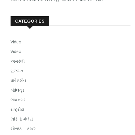
CATEGORIES
Video
Video
અમરેલી
ગુજરાત
ધર્મ દર્શન
બોલિવૂડ
ભાવનગર
રાષ્ટ્રીય
વિડિયો ગેલેરી
સૌરાષ્ટ – કચ્છ